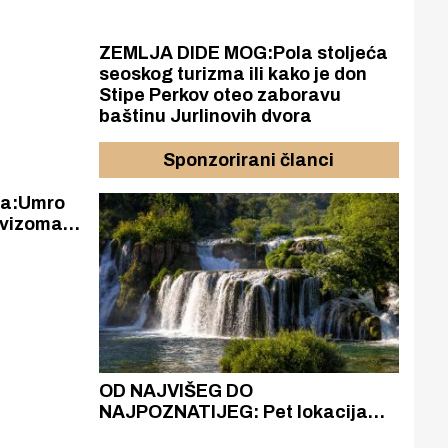
ZEMLJA DIDE MOG:Pola stoljeća
seoskog turizma ili kako je don
Stipe Perkov oteo zaboravu
baštinu Jurlinovih dvora
Sponzorirani članci
ila:Umro
 kvizoman
azak
OD NAJVIŠEG DO
ZA
zgrađeno
NAJPOZNATIJEG: Pet lokacija
AKA
ru
koje otkrivaju različitost slapova
isku