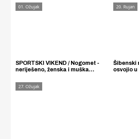
potjeri za njim.
zatvor u S
01. Ožujak
20. Rujan
policajac
SPORTSKI VIKEND / Nogomet -
Šibenski 
neriješeno, ženska i muška
osvojio u
košarka - poraz samo su
kuna i po
vaterpolistice Viktorie slavile
27. Ožujak
Gornji tok
Otkrijte h
edukativnom kampusu 