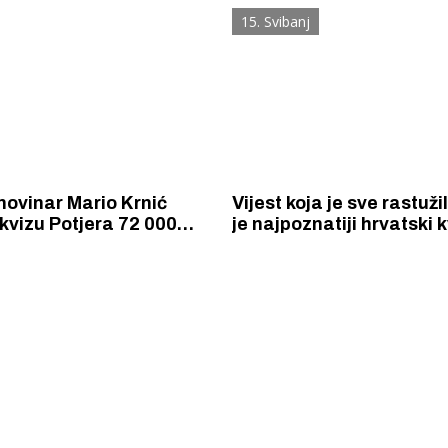
plitu, teže ozlijeđen
je ukrao auto
15. Svibanj
.
novinar Mario Krnić
Vijest koja je sve rastuž
 kvizu Potjera 72 000
je najpoznatiji hrvatski
stao šibenski rekorder
Mirko Miočić
 Krke iz prve ruke -
Šibenik spreman za dol
ostel Titius u
električnih autobusa: i
NP Krka u
12 punionica na kolodvo