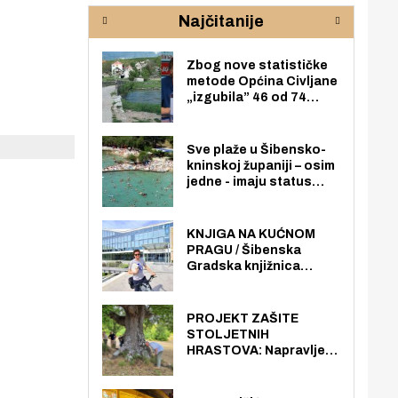
rijeke Krke
sud
Najčitanije
pod
zaj
Zbog nove statističke
metode Općina Civljane
„izgubila” 46 od 74
zaposlenika. Do sada je
imala više zaposlenika
nego radno sposobnih
Sve plaže u Šibensko-
osoba među svojih 170
kninskoj županiji – osim
stanovnika.
jedne - imaju status
javno dostupnog
pomorskog dobra u
općoj upotrebi. Pristup
KNJIGA NA KUĆNOM
je slobodan i besplatan
PRAGU / Šibenska
za sve građane i
Gradska knjižnica
posjetitelje.
„Juraj Šižgorić” uvela
besplatnu dostavu
knjiga na kućnu adresu
PROJEKT ZAŠITE
električnim biciklom.
STOLJETNIH
HRASTOVA: Napravljen
prvi stručni pregled
hrastova na lokaciji