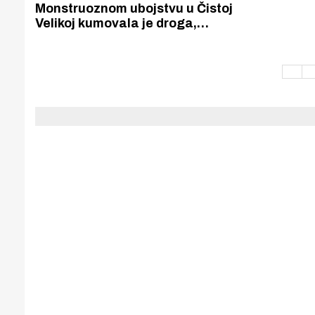
Puljanim
Monstruoznom ubojstvu u Čistoj
Velikoj kumovala je droga,
prijetnja odlaskom u komunu