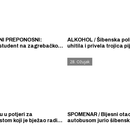
NI PREPONOSNI:
ALKOHOL / Šibenska poli
 student na zagrebačkom
uhitila i privela trojica p
tar Vrvilo pobijedio u
vozača. Jedan je bježao, 
h pet lovaca
stigla policijska potjera. Imao j
28. Ožujak
2,19 g/kg alkohola u or
u u potjeri za
SPOMENAR / Bijesni ota
oji je bježao radi
autobusom jurio šibens
nja privođenja u istražni
ulicama u potjeri za sin