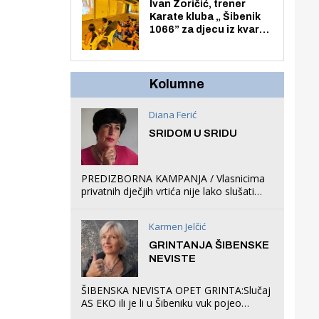
Zmajevac
Ivan Zoričić, trener
Karate kluba „ Šibenik
1066” za djecu iz kvarta
pretvorio svoju garažu
u igraonicu, postavio
ljuljačke i trampolin i
organizirao dječje
Kolumne
ljetno kino.
Diana Ferić
SRIDOM U SRIDU
PREDIZBORNA KAMPANJA / Vlasnicima
privatnih dječjih vrtića nije lako slušati
Restovićeva obećanja jer ispada da to
što oni rade u Šibeniku ne postoji
Karmen Jelčić
GRINTANJA ŠIBENSKE
NEVISTE
ŠIBENSKA NEVISTA OPET GRINTA:Slučaj
AS EKO ili je li u Šibeniku vuk pojeo
magare, a profit ljubav prema