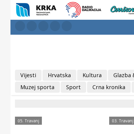
Vijesti
Hrvatska
Kultura
Glazba 
Muzej sporta
Sport
Crna kronika
05. Travanj
03. Travanj