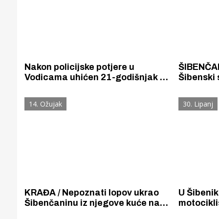
Nakon policijske potjere u
ŠIBENČA
Vodicama uhićen 21-godišnjak za
Šibenski
kojeg policija zna da vozio auto, a
PMF -u Pe
nije položio vozački ispit
kvizu svi
14. Ožujak
30. Lipanj
KRAĐA / Nepoznati lopov ukrao
U Šibenik
Šibenčaninu iz njegove kuće nakit
motociklistom k
vrijedan 5000 eura. Policija je u
izbjegava