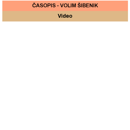
ČASOPIS - VOLIM ŠIBENIK
Video