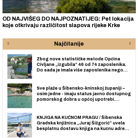
OD NAJVIŠEG DO NAJPOZNATIJEG: Pet lokacija
koje otkrivaju različitost slapova rijeke Krke
Najčitanije
Zbog nove statističke metode Općina
Civljane „izgubila” 46 od 74 zaposlenika.
Do sada je imala više zaposlenika nego
radno sposobnih osoba među svojih 170
stanovnika.
Sve plaže u Šibensko-kninskoj županiji –
osim jedne - imaju status javno dostupnog
pomorskog dobra u općoj upotrebi.
Pristup je slobodan i besplatan za sve
građane i posjetitelje.
KNJIGA NA KUĆNOM PRAGU / Šibenska
Gradska knjižnica „Juraj Šižgorić” uvela
besplatnu dostavu knjiga na kućnu adresu
električnim biciklom.