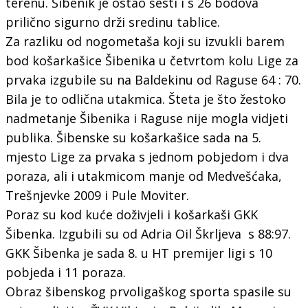
terenu. Šibenik je ostao šesti i s 26 bodova
prilično sigurno drži sredinu tablice.
Za razliku od nogometaša koji su izvukli barem
bod košarkašice Šibenika u četvrtom kolu Lige za
prvaka izgubile su na Baldekinu od Raguse 64 : 70.
Bila je to odlična utakmica. Šteta je što žestoko
nadmetanje Šibenika i Raguse nije mogla vidjeti
publika. Šibenske su košarkašice sada na 5.
mjesto Lige za prvaka s jednom pobjedom i dva
poraza, ali i utakmicom manje od Medvešćaka,
Trešnjevke 2009 i Pule Moviter.
Poraz su kod kuće doživjeli i košarkaši GKK
Šibenka. Izgubili su od Adria Oil Škrljeva s 88:97.
GKK Šibenka je sada 8. u HT premijer ligi s 10
pobjeda i 11 poraza.
Obraz šibenskog prvoligaškog sporta spasile su