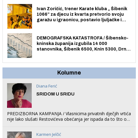
Ivan Zoričić, trener Karate kluba „ Šibenik
1066” za djecu iz kvarta pretvorio svoju
garažu u igraonicu, postavio ljuljačke i
trampolin i organizirao dječje ljetno kino.
DEMOGRAFSKA KATASTROFA / Šibensko-
kninska županija izgubila 14 000
stanovnika, Šibenik 6500, Knin 5300, Drniš
1758, Skradin 625, Vodice 275...
Kolumne
Diana Ferić
SRIDOM U SRIDU
PREDIZBORNA KAMPANJA / Vlasnicima privatnih dječjih vrtića
nije lako slušati Restovićeva obećanja jer ispada da to što oni
rade u Šibeniku ne postoji
Karmen Jelčić