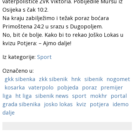
vaterpolistice ŽVK Viktoria. Pobijedile Mursu iz
Osijeka s čak 10:2.
Na kraju zabilježimo i težak poraz boćara
Primoštena 24:2 u srazu s Dugopoljem.
No, bit će bolje. Kako bi to rekao Joško Lokas u
kvizu Potjera: – Ajmo dalje!
Iz kategorije:
Sport
Označeno u:
gkk sibenka
zkk sibenik
hnk
sibenik
nogomet
kosarka
vaterpolo
pobjeda
poraz
premijer
liga
ht liga
sibenik news
sport
mokhr
portal
grada sibenika
josko lokas
kviz
potjera
idemo
dalje