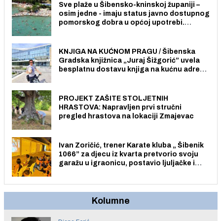
Sve plaže u Šibensko-kninskoj županiji –
osim jedne - imaju status javno dostupnog
pomorskog dobra u općoj upotrebi.
Pristup je slobodan i besplatan za sve
građane i posjetitelje.
KNJIGA NA KUĆNOM PRAGU / Šibenska
Gradska knjižnica „Juraj Šižgorić” uvela
besplatnu dostavu knjiga na kućnu adresu
električnim biciklom.
PROJEKT ZAŠITE STOLJETNIH
HRASTOVA: Napravljen prvi stručni
pregled hrastova na lokaciji Zmajevac
Ivan Zoričić, trener Karate kluba „ Šibenik
1066” za djecu iz kvarta pretvorio svoju
garažu u igraonicu, postavio ljuljačke i
trampolin i organizirao dječje ljetno kino.
Kolumne