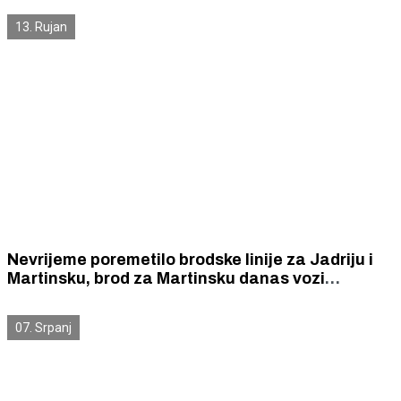
13. Rujan
Nevrijeme poremetilo brodske linije za Jadriju i
Martinsku, brod za Martinsku danas vozi
normalno, a za Jadriju ne vozi ni danas
07. Srpanj