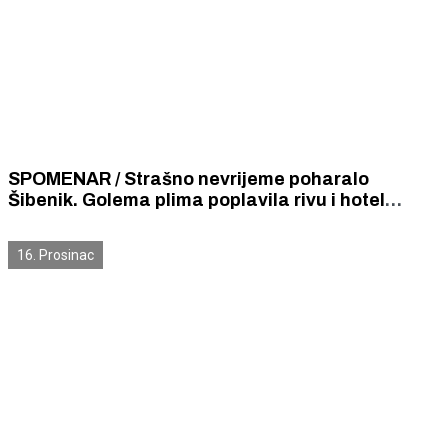
SPOMENAR / Strašno nevrijeme poharalo
Šibenik. Golema plima poplavila rivu i hotel
„Krka”. Zbog slapova koji izbiše iz kamena. Iz
Dolca evakuirane mnoge obitelji.
16. Prosinac