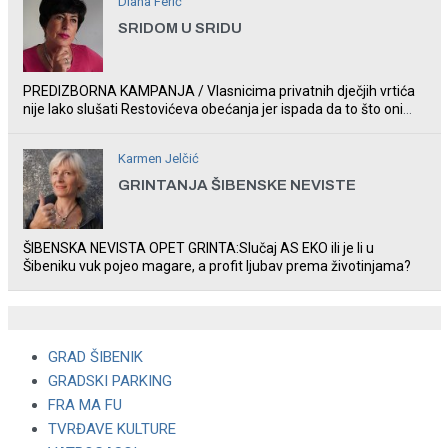
Diana Ferić
SRIDOM U SRIDU
PREDIZBORNA KAMPANJA / Vlasnicima privatnih dječjih vrtića
nije lako slušati Restovićeva obećanja jer ispada da to što oni
rade u Šibeniku ne postoji
Karmen Jelčić
GRINTANJA ŠIBENSKE NEVISTE
ŠIBENSKA NEVISTA OPET GRINTA:Slučaj AS EKO ili je li u
Šibeniku vuk pojeo magare, a profit ljubav prema životinjama?
GRAD ŠIBENIK
GRADSKI PARKING
FRA MA FU
TVRĐAVE KULTURE