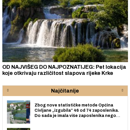
OD NAJVIŠEG DO NAJPOZNATIJEG: Pet lokacija
koje otkrivaju različitost slapova rijeke Krke
Najčitanije
Zbog nove statističke metode Općina
Civljane „izgubila” 46 od 74 zaposlenika.
Do sada je imala više zaposlenika nego
radno sposobnih osoba među svojih 170
stanovnika.