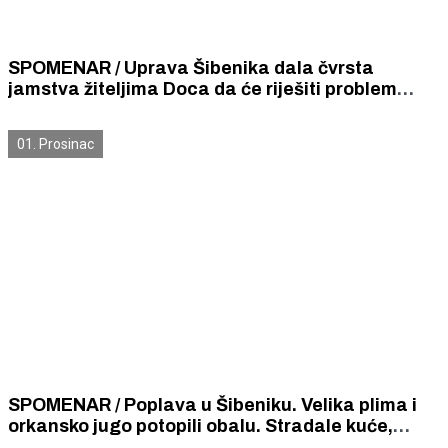
SPOMENAR / Uprava Šibenika dala čvrsta
jamstva žiteljima Doca da će riješiti problem
prelijevanja mora preko rive i plavljenja kuća
01. Prosinac
SPOMENAR / Poplava u Šibeniku. Velika plima i
orkansko jugo potopili obalu. Stradale kuće,
trgovine i kavane.