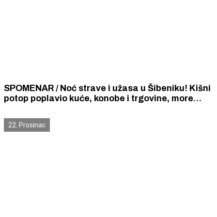
SPOMENAR / Noć strave i užasa u Šibeniku! Kišni
potop poplavio kuće, konobe i trgovine, more
preplavilo obalu od Doca do mula Krka. Silni
valovi bacili na obalu brodove i golemo kamenje.
22. Prosinac