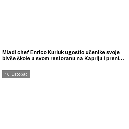
Mladi chef Enrico Kurluk ugostio učenike svoje
bivše škole u svom restoranu na Kapriju i prenio
im vještinu pravljena sushija
10. Listopad