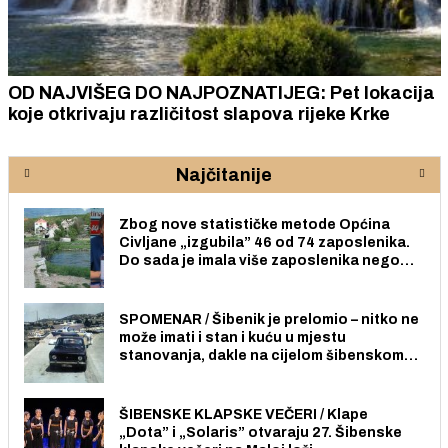
OD NAJVIŠEG DO NAJPOZNATIJEG: Pet lokacija
koje otkrivaju različitost slapova rijeke Krke
Najčitanije
Zbog nove statističke metode Općina
Civljane „izgubila” 46 od 74 zaposlenika.
Do sada je imala više zaposlenika nego
radno sposobnih osoba među svojih 170
stanovnika.
SPOMENAR / Šibenik je prelomio – nitko ne
može imati i stan i kuću u mjestu
stanovanja, dakle na cijelom šibenskom
području pa ni na Jadriji.
ŠIBENSKE KLAPSKE VEČERI / Klape
„Dota” i „Solaris” otvaraju 27. Šibenske