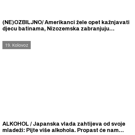
(NE)OZBILJNO/ Amerikanci žele opet kažnjavati
djecu batinama, Nizozemska zabranjuju
reklamiranje mesa, Francuzima je pečenje s
gradela mačizam, Japan potiče mlade da piju
19. Kolovoz
alkohol...
ALKOHOL / Japanska vlada zahtijeva od svoje
mladeži: Pijte više alkohola. Propast će nam