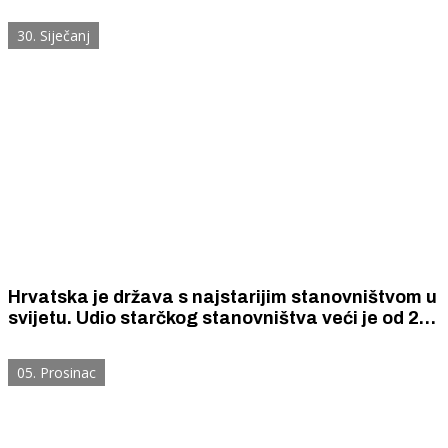
natjecanju u Japanu
30. Siječanj
Hrvatska je država s najstarijim stanovništvom u
svijetu. Udio starčkog stanovništva veći je od 20
posto.
05. Prosinac