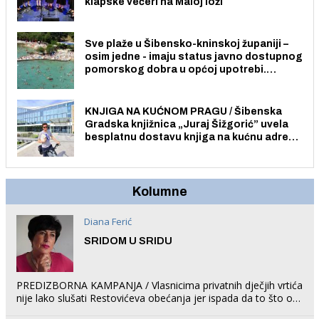
klapske večeri na Maloj loži
Sve plaže u Šibensko-kninskoj županiji –
osim jedne - imaju status javno dostupnog
pomorskog dobra u općoj upotrebi.
Pristup je slobodan i besplatan za sve
građane i posjetitelje.
KNJIGA NA KUĆNOM PRAGU / Šibenska
Gradska knjižnica „Juraj Šižgorić” uvela
besplatnu dostavu knjiga na kućnu adresu
električnim biciklom.
Kolumne
Diana Ferić
SRIDOM U SRIDU
PREDIZBORNA KAMPANJA / Vlasnicima privatnih dječjih vrtića
nije lako slušati Restovićeva obećanja jer ispada da to što oni
rade u Šibeniku ne postoji