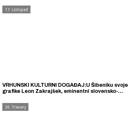
neviđenoj navijačkoj atmosferi.
17. Listopad
VRHUNSKI KULTURNI DOGAĐAJ:U Šibeniku svoje
grafike Leon Zakrajšek, eminentni slovensko-
hrvatsko-japanski umjetnik s bogatom
međunarodnom karijerom
26. Travanj