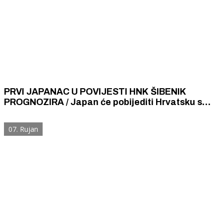
PRVI JAPANAC U POVIJESTI HNK ŠIBENIK
PROGNOZIRA / Japan će pobijediti Hrvatsku s
2:1, jer je japanska reprezentacija mentalno jača
07. Rujan