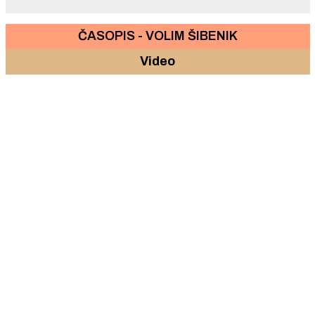
ČASOPIS - VOLIM ŠIBENIK
Video