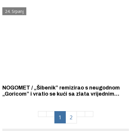
industrija sakea.
24. Srpanj
NOGOMET / „Šibenik” remizirao s neugodnom
„Goricom” i vratio se kući sa zlata vrijednim
bodom.
1
2