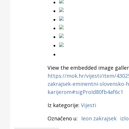
View the embedded image gallery
https://mok.hr/vijesti/item/4302
zakrajsek-eminentni-slovensko
karijerom#sigProId80fb4af6c1
Iz kategorije:
Vijesti
Označeno u:
leon zakrajsek
izl