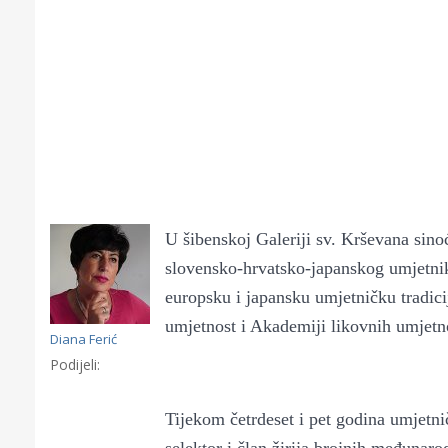
U šibenskoj Galeriji sv. Krševana sino
slovensko-hrvatsko-japanskog umjetni
europsku i japansku umjetničku tradicij
umjetnost i Akademiji likovnih umjetnos
Diana Ferić
Podijeli:
Gornji tok
Otkrijte h
Tijekom četrdeset i pet godina umjetnič
edukativnom kampusu 