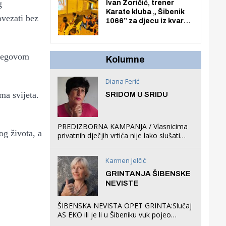
Zmajevac
g
Ivan Zoričić, trener
Karate kluba „ Šibenik
ovezati bez
1066” za djecu iz kvarta
pretvorio svoju garažu
u igraonicu, postavio
ljuljačke i trampolin i
njegovom
organizirao dječje
Kolumne
ljetno kino.
Diana Ferić
ma svijeta.
SRIDOM U SRIDU
PREDIZBORNA KAMPANJA / Vlasnicima
og života, a
privatnih dječjih vrtića nije lako slušati
Restovićeva obećanja jer ispada da to
što oni rade u Šibeniku ne postoji
Karmen Jelčić
GRINTANJA ŠIBENSKE
NEVISTE
ŠIBENSKA NEVISTA OPET GRINTA:Slučaj
AS EKO ili je li u Šibeniku vuk pojeo
magare, a profit ljubav prema