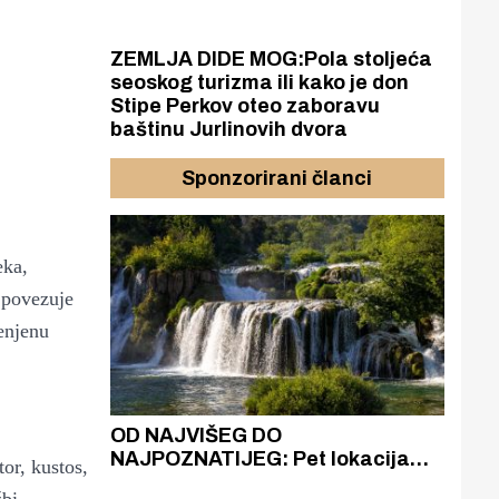
ZEMLJA DIDE MOG:Pola stoljeća
seoskog turizma ili kako je don
Stipe Perkov oteo zaboravu
baštinu Jurlinovih dvora
Sponzorirani članci
eka,
 povezuje
jenjenu
azak
OD NAJVIŠEG DO
ZA
zgrađeno
NAJPOZNATIJEG: Pet lokacija
AKA
or, kustos,
ru
koje otkrivaju različitost slapova
isku