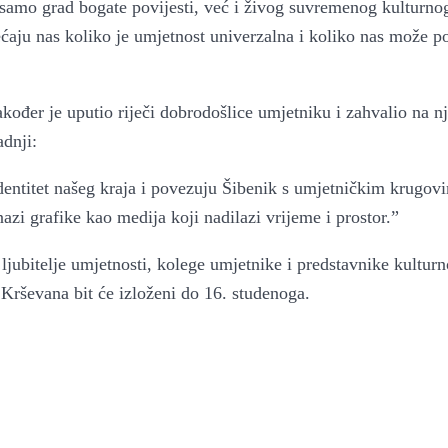
 samo grad bogate povijesti, već i živog suvremenog kulturno
ećaju nas koliko je umjetnost univerzalna i koliko nas može p
kođer je uputio riječi dobrodošlice umjetniku i zahvalio na 
dnji:
entitet našeg kraja i povezuju Šibenik s umjetničkim krugovi
zi grafike kao medija koji nadilazi vrijeme i prostor.”
ljubitelje umjetnosti, kolege umjetnike i predstavnike kulturn
 Krševana bit će izloženi do 16. studenoga.