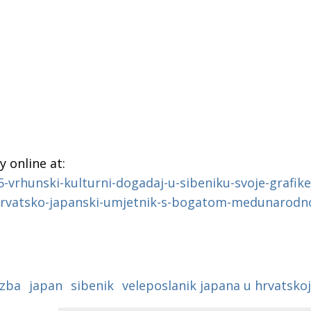
 online at:
5-vrhunski-kulturni-dogadaj-u-sibeniku-svoje-grafike
-hrvatsko-japanski-umjetnik-s-bogatom-medunarod
ozba
japan
sibenik
veleposlanik japana u hrvatsko