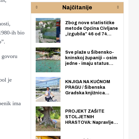
bi,
rijeke Krke
sud
Najčitanije
pod
zaj
osti,
Zbog nove statističke
metode Općina Civljane
1980-ih bio
„izgubila” 46 od 74
zaposlenika. Do sada je
o”.
imala više zaposlenika
nego radno sposobnih
Sve plaže u Šibensko-
m govoru
osoba među svojih 170
kninskoj županiji – osim
stanovnika.
jedne - imaju status
javno dostupnog
pomorskog dobra u
ol je
općoj upotrebi. Pristup
KNJIGA NA KUĆNOM
je slobodan i besplatan
PRAGU / Šibenska
za sve građane i
Gradska knjižnica
posjetitelje.
„Juraj Šižgorić” uvela
benik ima
besplatnu dostavu
knjiga na kućnu adresu
PROJEKT ZAŠITE
električnim biciklom.
STOLJETNIH
HRASTOVA: Napravljen
prvi stručni pregled
hrastova na lokaciji