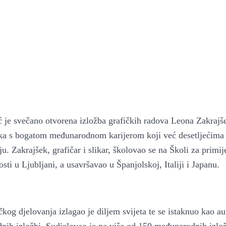
ć je svečano otvorena izložba grafičkih radova Leona Zakrajš
ka s bogatom međunarodnom karijerom koji već desetljećima
u. Zakrajšek, grafičar i slikar, školovao se na Školi za primi
ti u Ljubljani, a usavršavao u Španjolskoj, Italiji i Japanu.
 Krke iz prve ruke -
Šibenik spreman za dol
ostel Titius u
električnih autobusa: i
kog djelovanja izlagao je diljem svijeta te se istaknuo kao aut
NP Krka u
12 punionica na kolodvo