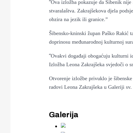
“
Ova izložba pokazuje da Šibenik nije
stvaralaštva. Zakrajšekova djela podsj
obzira na jezik ili granice.”
Šibensko-kninski župan Paško Rakić ta
doprinosu međunarodnoj kulturnoj sura
“
Ovakvi događaji obogaćuju kulturni id
Izložba Leona Zakrajšeka svjedoči o sna
Otvorenje izložbe privuklo je šibenske 
radovi Leona Zakrajšeka u Galeriji sv.
Galerija