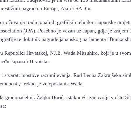
odnih izložbi. Sudjelovao je na više od 150 međunarodnih izlož
a
a prestižnih nagrada u Europi, Aziji i SAD-u.
 očuvanja tradicionalnih grafičkih tehnika i japanske umjetn
Association (JPA). Posebno je vezan uz Japan, gdje je krajem 
tografije te dobitnik nagrade japanskog parlamenta “Bunka sh
a u Republici Hrvatskoj, NJ.E. Wada Mitsuhiro, koji je u svo
među Japana i Hrvatske.
i stvarati mostove razumijevanja. Rad Leona Zakrajšeka simb
vremenosti,” rekao je veleposlanik Wada.
i gradonačelnik Željko Burić, istaknuvši zadovoljstvo što Ši
sa: