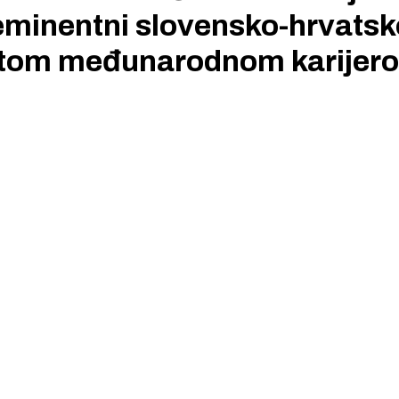
eminentni slovensko-hrvatsk
gatom međunarodnom karijer