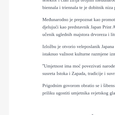
selektor i član žirija brojnih međunar
Puljanim
biennala i triennala te je dobitnik niz
Međunarodno je prepoznat kao promotor
djelujući kao predstavnik Japan Print 
učenik uglednih majstora drvoreza i li
Izložbu je otvorio veleposlanik Japan
istaknuo važnost kulturne razmjene iz
“
Umjetnost ima moć povezivati narode 
susreta Istoka i Zapada, tradicije i su
Prigodnim govorom obratio se i šibensk
priliku ugostiti umjetnika svjetskog gla