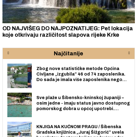
OD NAJVIŠEG DO NAJPOZNATIJEG: Pet lokacija
koje otkrivaju različitost slapova rijeke Krke
Najčitanije
Zbog nove statističke metode Općina
Civljane „izgubila” 46 od 74 zaposlenika.
Do sada je imala više zaposlenika nego
radno sposobnih osoba među svojih 170
stanovnika.
Sve plaže u Šibensko-kninskoj županiji –
osim jedne - imaju status javno dostupnog
pomorskog dobra u općoj upotrebi.
Pristup je slobodan i besplatan za sve
građane i posjetitelje.
KNJIGA NA KUĆNOM PRAGU / Šibenska
Gradska knjižnica „Juraj Šižgorić” uvela