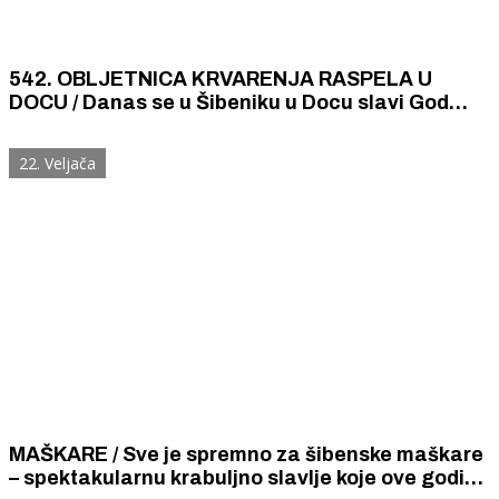
542. OBLJETNICA KRVARENJA RASPELA U
DOCU / Danas se u Šibeniku u Docu slavi God
Križa. Lekcije o čudotvornom raspelu su u 17.15
sati, a svečana misa je u 18 sati.
22. Veljača
MAŠKARE / Sve je spremno za šibenske maškare
– spektakularnu krabuljno slavlje koje ove godine