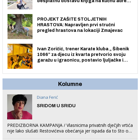
besplatnu dostavu knjiga na kućnu adresu
električnim biciklom.
PROJEKT ZAŠITE STOLJETNIH
HRASTOVA: Napravljen prvi stručni
pregled hrastova na lokaciji Zmajevac
Ivan Zoričić, trener Karate kluba „ Šibenik
1066” za djecu iz kvarta pretvorio svoju
garažu u igraonicu, postavio ljuljačke i
trampolin i organizirao dječje ljetno kino.
Kolumne
Diana Ferić
SRIDOM U SRIDU
PREDIZBORNA KAMPANJA / Vlasnicima privatnih dječjih vrtića
nije lako slušati Restovićeva obećanja jer ispada da to što oni
rade u Šibeniku ne postoji