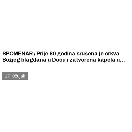
SPOMENAR / Prije 80 godina srušena je crkva
Božjeg blagdana u Docu i zatvorena kapela u
šibenskoj bolnici. Sestre milosrdnice uspjele su
spasiti kip Srca Isusova i sliku sv. Josipa.
27. Ožujak