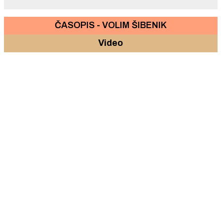
ČASOPIS - VOLIM ŠIBENIK
Video