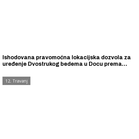
Ishodovana pravomoćna lokacijska dozvola za
uređenje Dvostrukog bedema u Docu prema
projektu Davora Popovića
12. Travanj