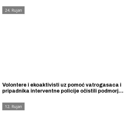
predvode veslači Krke, lovci i Gradski orkestar.
Plesat će se od Baldekina do Doca.
24. Rujan
Volontere i ekoaktivisti uz pomoć vatrogasaca i
pripadnika interventne policije očistili podmorja
šibenske rive u Docu u čast Rujanskog ratnog
podviga i blagdana sv. Mihovila
12. Rujan