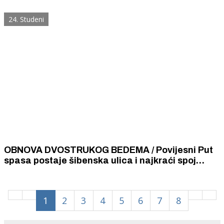
prelijevanja mora preko rive i plavljenja kuća
24. Studeni
OBNOVA DVOSTRUKOG BEDEMA / Povijesni Put
spasa postaje šibenska ulica i najkraći spoj
obale, Građe i Tvrđave
1
2
3
4
5
6
7
8