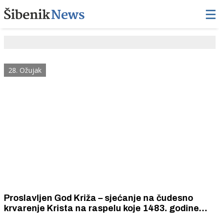
28. Ožujak
Proslavljen God Križa – sjećanje na čudesno
krvarenje Krista na raspelu koje 1483. godine
doplutalo morem do šibenskog Doca