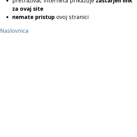
pretraživač interneta prikazuje
zastarjeli link
za ovaj site
nemate pristup
ovoj stranici
Naslovnica