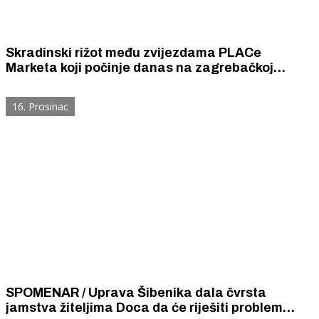
Skradinski rižot među zvijezdama PLACe
Marketa koji počinje danas na zagrebačkoj
tržnici Dolac.
16. Prosinac
SPOMENAR / Uprava Šibenika dala čvrsta
jamstva žiteljima Doca da će riješiti problem