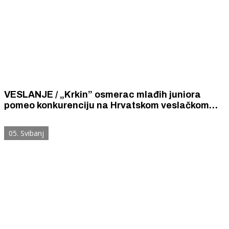
VESLANJE / „Krkin” osmerac mlađih juniora
pomeo konkurenciju na Hrvatskom veslačkom
prvenstvu, a pola posade pobjedničkog osmerca
uzelo je zlato i u četveracu s kormilarom.
05. Svibanj