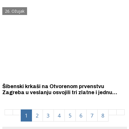
stazi!
26. Ožujak
Šibenski krkaši na Otvorenom prvenstvu
Zagreba u veslanju osvojili tri zlatne i jednu
brončanu medalju
1
2
3
4
5
6
7
8