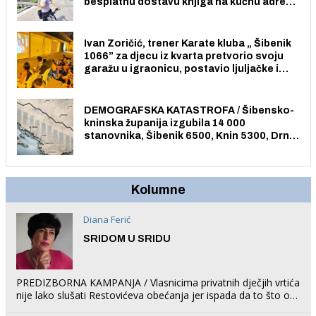
besplatnu dostavu knjiga na kućnu adresu
električnim biciklom.
Ivan Zoričić, trener Karate kluba „ Šibenik
1066” za djecu iz kvarta pretvorio svoju
garažu u igraonicu, postavio ljuljačke i
trampolin i organizirao dječje ljetno kino.
DEMOGRAFSKA KATASTROFA / Šibensko-
kninska županija izgubila 14 000
stanovnika, Šibenik 6500, Knin 5300, Drniš
1758, Skradin 625, Vodice 275...
Kolumne
Diana Ferić
SRIDOM U SRIDU
PREDIZBORNA KAMPANJA / Vlasnicima privatnih dječjih vrtića
nije lako slušati Restovićeva obećanja jer ispada da to što oni
rade u Šibeniku ne postoji