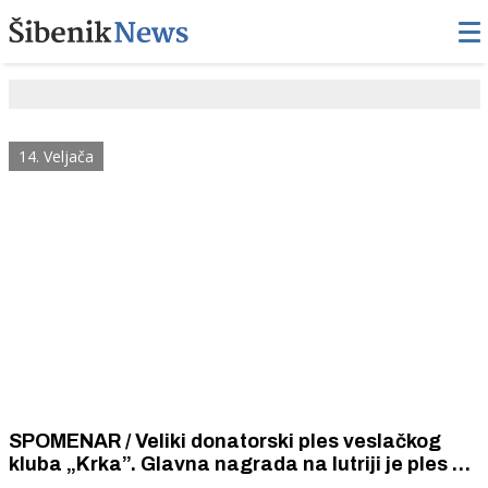
14. Veljača
SPOMENAR / Veliki donatorski ples veslačkog
kluba „Krka”. Glavna nagrada na lutriji je ples s
miss orkestra šibenske Narodne glazbe