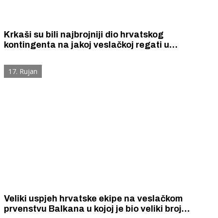
Krkaši su bili najbrojniji dio hrvatskog
kontingenta na jakoj veslačkoj regati u
Münchenu
17. Rujan
Veliki uspjeh hrvatske ekipe na veslačkom
prvenstvu Balkana u kojoj je bio veliki broj