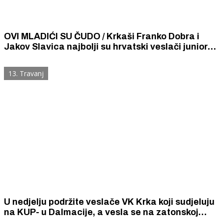
OVI MLADIĆI SU ČUDO / Krkaši Franko Dobra i
Jakov Slavica najbolji su hrvatski veslači juniori i
u dvojcu i u četvercu
13. Travanj
U nedjelju podržite veslače VK Krka koji sudjeluju
na KUP- u Dalmacije, a vesla se na zatonskoj