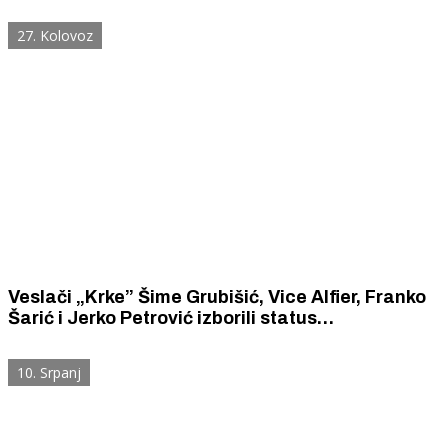
šibenskih krkaša
27. Kolovoz
Veslači „Krke” Šime Grubišić, Vice Alfier, Franko
Šarić i Jerko Petrović izborili status
reprezentativaca Hrvatske. Veslat će za
Hrvatsku već na Prvenstvu Balkana u Turskoj.
10. Srpanj