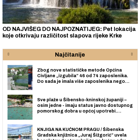
OD NAJVIŠEG DO NAJPOZNATIJEG: Pet lokacija
koje otkrivaju različitost slapova rijeke Krke
Najčitanije
Zbog nove statističke metode Općina
Civljane „izgubila” 46 od 74 zaposlenika.
Do sada je imala više zaposlenika nego
radno sposobnih osoba među svojih 170
stanovnika.
Sve plaže u Šibensko-kninskoj županiji –
osim jedne - imaju status javno dostupnog
pomorskog dobra u općoj upotrebi.
Pristup je slobodan i besplatan za sve
građane i posjetitelje.
KNJIGA NA KUĆNOM PRAGU / Šibenska
Gradska knjižnica „Juraj Šižgorić” uvela