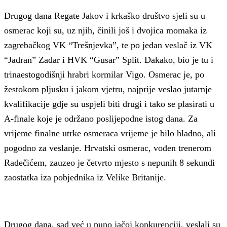
Drugog dana Regate Jakov i krkaško društvo sjeli su u
osmerac koji su, uz njih, činili još i dvojica momaka iz
zagrebačkog VK “Trešnjevka”, te po jedan veslač iz VK
“Jadran” Zadar i HVK “Gusar” Split. Dakako, bio je tu i
trinaestogodišnji hrabri kormilar Vigo. Osmerac je, po
žestokom pljusku i jakom vjetru, najprije veslao jutarnje
kvalifikacije gdje su uspjeli biti drugi i tako se plasirati u
A-finale koje je održano poslijepodne istog dana. Za
vrijeme finalne utrke osmeraca vrijeme je bilo hladno, ali
pogodno za veslanje. Hrvatski osmerac, vođen trenerom
Radečićem, zauzeo je četvrto mjesto s nepunih 8 sekundi
zaostatka iza pobjednika iz Velike Britanije.
Drugog dana, sad već u puno jačoj konkurenciji, veslali su