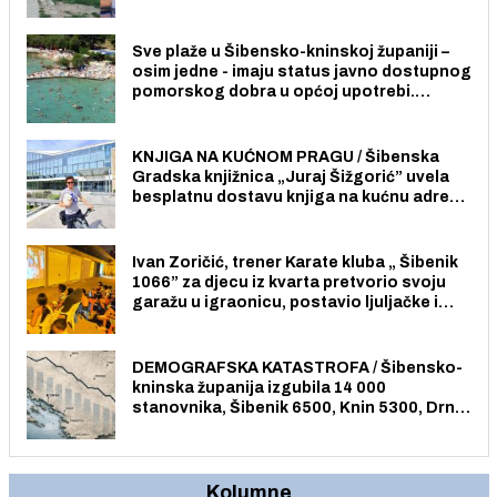
radno sposobnih osoba među svojih 170
stanovnika.
Sve plaže u Šibensko-kninskoj županiji –
osim jedne - imaju status javno dostupnog
pomorskog dobra u općoj upotrebi.
Pristup je slobodan i besplatan za sve
građane i posjetitelje.
KNJIGA NA KUĆNOM PRAGU / Šibenska
Gradska knjižnica „Juraj Šižgorić” uvela
besplatnu dostavu knjiga na kućnu adresu
električnim biciklom.
Ivan Zoričić, trener Karate kluba „ Šibenik
1066” za djecu iz kvarta pretvorio svoju
garažu u igraonicu, postavio ljuljačke i
trampolin i organizirao dječje ljetno kino.
DEMOGRAFSKA KATASTROFA / Šibensko-
kninska županija izgubila 14 000
stanovnika, Šibenik 6500, Knin 5300, Drniš
1758, Skradin 625, Vodice 275...
Kolumne