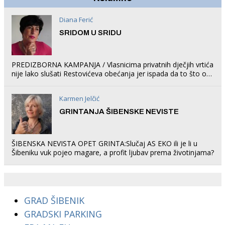
Diana Ferić
SRIDOM U SRIDU
PREDIZBORNA KAMPANJA / Vlasnicima privatnih dječjih vrtića
nije lako slušati Restovićeva obećanja jer ispada da to što oni
rade u Šibeniku ne postoji
Karmen Jelčić
GRINTANJA ŠIBENSKE NEVISTE
ŠIBENSKA NEVISTA OPET GRINTA:Slučaj AS EKO ili je li u
Šibeniku vuk pojeo magare, a profit ljubav prema životinjama?
GRAD ŠIBENIK
GRADSKI PARKING