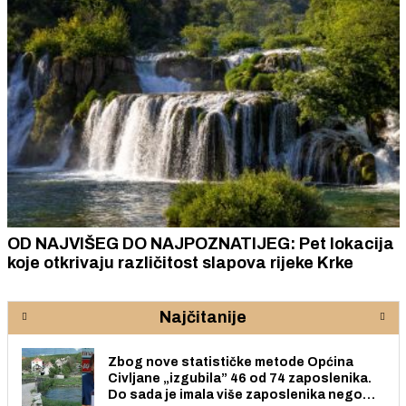
OD NAJVIŠEG DO NAJPOZNATIJEG: Pet lokacija
koje otkrivaju različitost slapova rijeke Krke
Najčitanije
Zbog nove statističke metode Općina
Civljane „izgubila” 46 od 74 zaposlenika.
Do sada je imala više zaposlenika nego