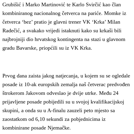
Grubišić i Marko Martinović te Karlo Svirčić kao član
kombiniranog nacionalnog četverca na pariće. Momke iz
četverca ‘bez’ pratio je glavni trener VK ‘Krka’ Milan
Radečić, a svakako vrijedi istaknuti kako su krkaši bili
najbrojniji dio hrvatskog kontingenta na stazi u glavnom
gradu Bavarske, priopćili su iz VK Krka.
Prvog dana zaista jakog natjecanja, u kojem su se ogledale
posade iz 10-ak europskih zemalja naš četverac predvođen
štrokerom Jakovom odveslao je dvije utrke. Među 24
prijavljene posade pobijedili su u svojoj kvalifikacijskoj
skupini, a onda su u A-finalu zauzeli peto mjesto sa
zaostatkom od 6,10 sekundi za pobjednicima iz
kombinirane posade Njemačke.