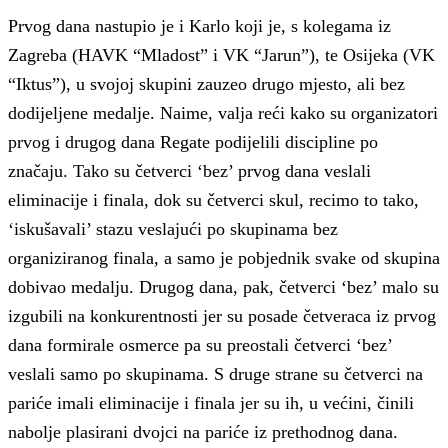
Prvog dana nastupio je i Karlo koji je, s kolegama iz
Zagreba (HAVK “Mladost” i VK “Jarun”), te Osijeka (VK
“Iktus”), u svojoj skupini zauzeo drugo mjesto, ali bez
dodijeljene medalje. Naime, valja reći kako su organizatori
prvog i drugog dana Regate podijelili discipline po
značaju. Tako su četverci ‘bez’ prvog dana veslali
eliminacije i finala, dok su četverci skul, recimo to tako,
‘iskušavali’ stazu veslajući po skupinama bez
organiziranog finala, a samo je pobjednik svake od skupina
dobivao medalju. Drugog dana, pak, četverci ‘bez’ malo su
izgubili na konkurentnosti jer su posade četveraca iz prvog
dana formirale osmerce pa su preostali četverci ‘bez’
veslali samo po skupinama. S druge strane su četverci na
pariće imali eliminacije i finala jer su ih, u većini, činili
nabolje plasirani dvojci na pariće iz prethodnog dana.