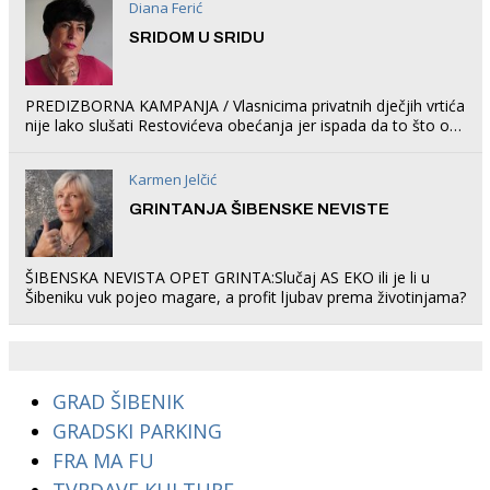
Diana Ferić
SRIDOM U SRIDU
PREDIZBORNA KAMPANJA / Vlasnicima privatnih dječjih vrtića
nije lako slušati Restovićeva obećanja jer ispada da to što oni
rade u Šibeniku ne postoji
Karmen Jelčić
GRINTANJA ŠIBENSKE NEVISTE
ŠIBENSKA NEVISTA OPET GRINTA:Slučaj AS EKO ili je li u
Šibeniku vuk pojeo magare, a profit ljubav prema životinjama?
GRAD ŠIBENIK
GRADSKI PARKING
FRA MA FU