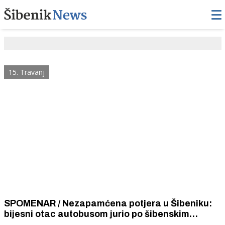
15. Travanj
SPOMENAR / Nezapamćena potjera u Šibeniku:
bijesni otac autobusom jurio po šibenskim
ulicama za sinom koji mu je ukrao auto.