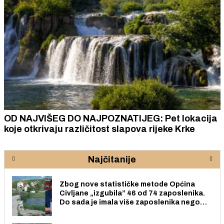
OD NAJVIŠEG DO NAJPOZNATIJEG: Pet lokacija
koje otkrivaju različitost slapova rijeke Krke
Najčitanije
Zbog nove statističke metode Općina
Civljane „izgubila” 46 od 74 zaposlenika.
Do sada je imala više zaposlenika nego
radno sposobnih osoba među svojih 170
stanovnika.