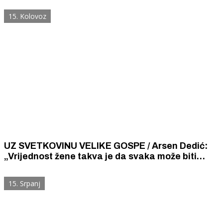
15. Kolovoz
UZ SVETKOVINU VELIKE GOSPE / Arsen Dedić:
„Vrijednost žene takva je da svaka može biti
dostojna majka koja će rađati Božju djecu.”
15. Srpanj