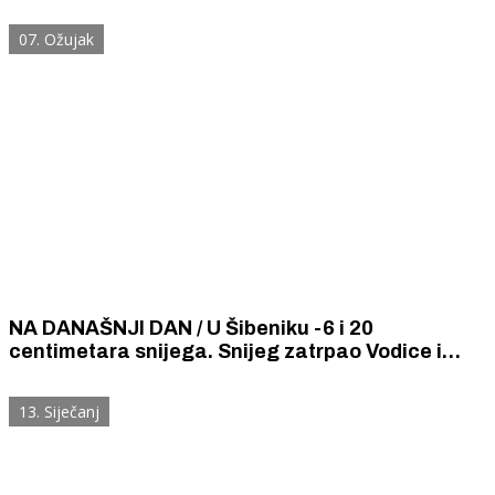
pozornice u svom Šibeniku
07. Ožujak
NA DANAŠNJI DAN / U Šibeniku -6 i 20
centimetara snijega. Snijeg zatrpao Vodice i
Primošten. U Drnišu i Kninu vedro i sunčano.
13. Siječanj