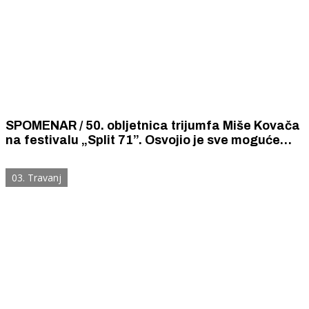
SPOMENAR / 50. obljetnica trijumfa Miše Kovača
na festivalu „Split 71”. Osvojio je sve moguće
nagrade pjesmom "Proplakat će zora" koju nije
želio pjevati nitko osim njega.
03. Travanj