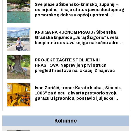
Sve plaže u Šibensko-kninskoj županiji –
osim jedne - imaju status javno dostupnog
pomorskog dobra u općoj upotrebi.
Pristup je slobodan i besplatan za sve
građane i posjetitelje.
KNJIGA NA KUĆNOM PRAGU / Šibenska
Gradska knjižnica „Juraj Šižgorić” uvela
besplatnu dostavu knjiga na kućnu adresu
električnim biciklom.
PROJEKT ZAŠITE STOLJETNIH
HRASTOVA: Napravljen prvi stručni
pregled hrastova na lokaciji Zmajevac
Ivan Zoričić, trener Karate kluba „ Šibenik
1066” za djecu iz kvarta pretvorio svoju
garažu u igraonicu, postavio ljuljačke i
trampolin i organizirao dječje ljetno kino.
Kolumne