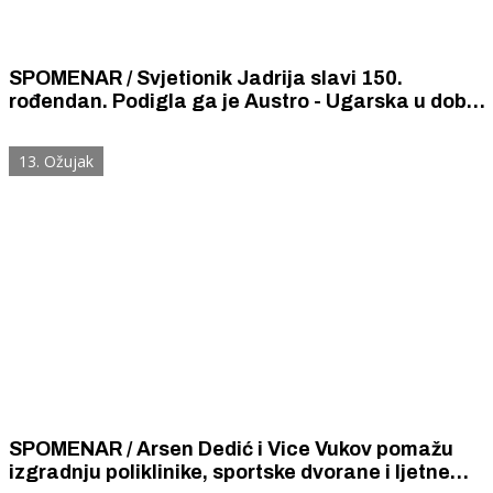
SPOMENAR / Svjetionik Jadrija slavi 150.
rođendan. Podigla ga je Austro - Ugarska u doba
kada je Šibenik bio velika i važna luka
13. Ožujak
SPOMENAR / Arsen Dedić i Vice Vukov pomažu
izgradnju poliklinike, sportske dvorane i ljetne