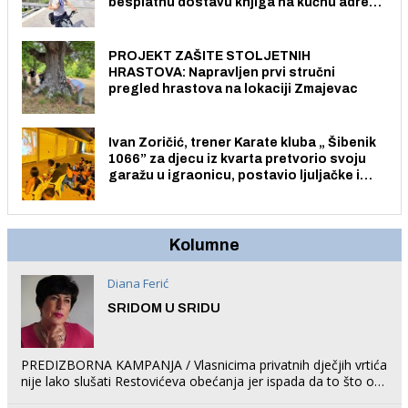
besplatnu dostavu knjiga na kućnu adresu
električnim biciklom.
PROJEKT ZAŠITE STOLJETNIH
HRASTOVA: Napravljen prvi stručni
pregled hrastova na lokaciji Zmajevac
Ivan Zoričić, trener Karate kluba „ Šibenik
1066” za djecu iz kvarta pretvorio svoju
garažu u igraonicu, postavio ljuljačke i
trampolin i organizirao dječje ljetno kino.
Kolumne
Diana Ferić
SRIDOM U SRIDU
PREDIZBORNA KAMPANJA / Vlasnicima privatnih dječjih vrtića
nije lako slušati Restovićeva obećanja jer ispada da to što oni
rade u Šibeniku ne postoji