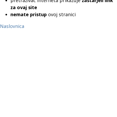
pretraživač interneta prikazuje
zastarjeli link
za ovaj site
nemate pristup
ovoj stranici
Naslovnica