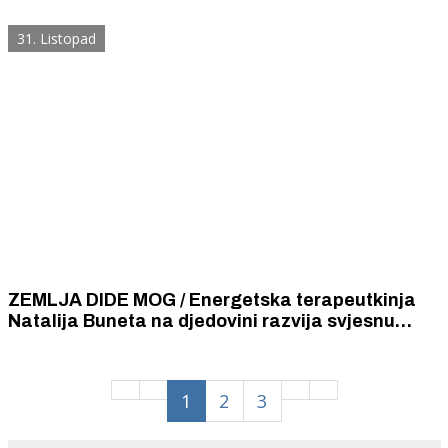
vinograde i proizvodi vina u njihovoj vinariji
"Slamić"
31. Listopad
ZEMLJA DIDE MOG / Energetska terapeutkinja
Natalija Buneta na djedovini razvija svjesnu
poljoprivredu i ubire bogate plodove
1
2
3