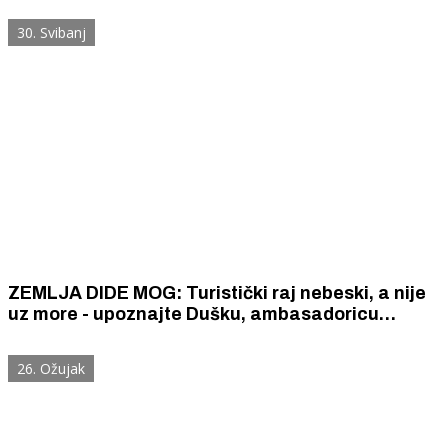
30. Svibanj
ZEMLJA DIDE MOG: Turistički raj nebeski, a nije
uz more - upoznajte Dušku, ambasadoricu
šibenske baštine i njezinu „Lavandu Divonu“
26. Ožujak