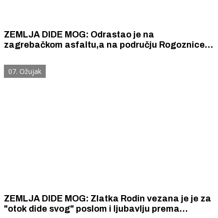
ZEMLJA DIDE MOG: Odrastao je na
zagrebačkom asfaltu,a na području Rogoznice je
sam podigao veliki vinograd babića i proizvodi
vrhunski babić Hyllis
07. Ožujak
ZEMLJA DIDE MOG: Zlatka Rodin vezana je je za
"otok dide svog" poslom i ljubavlju prema