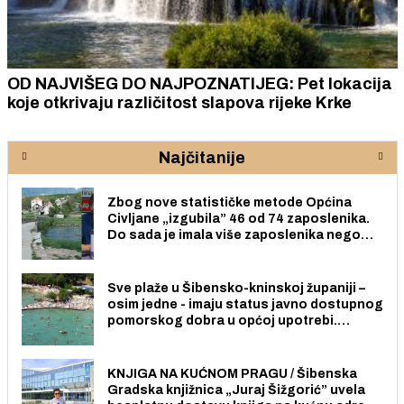
OD NAJVIŠEG DO NAJPOZNATIJEG: Pet lokacija
koje otkrivaju različitost slapova rijeke Krke
Najčitanije
Zbog nove statističke metode Općina
Civljane „izgubila” 46 od 74 zaposlenika.
Do sada je imala više zaposlenika nego
radno sposobnih osoba među svojih 170
stanovnika.
Sve plaže u Šibensko-kninskoj županiji –
osim jedne - imaju status javno dostupnog
pomorskog dobra u općoj upotrebi.
Pristup je slobodan i besplatan za sve
građane i posjetitelje.
KNJIGA NA KUĆNOM PRAGU / Šibenska
Gradska knjižnica „Juraj Šižgorić” uvela