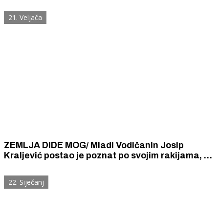
naslijeđu
21. Veljača
ZEMLJA DIDE MOG/ Mladi Vodičanin Josip
Kraljević postao je poznat po svojim rakijama, a
sada uređuje "dalmatinski market"
22. Siječanj