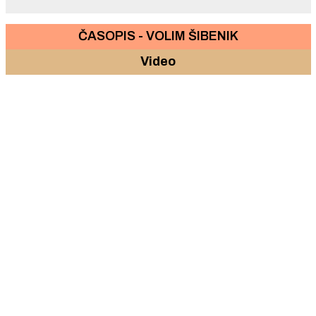
ČASOPIS - VOLIM ŠIBENIK
Video