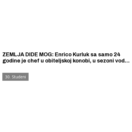
ZEMLJA DIDE MOG: Enrico Kurluk sa samo 24
godine je chef u obiteljskoj konobi, u sezoni vodi
svoj restoran na Kapriju, a u Tokiju je položio za
sushi majstora
30. Studeni