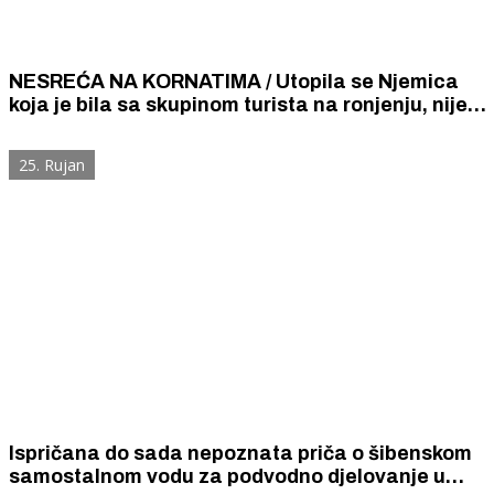
NESREĆA NA KORNATIMA / Utopila se Njemica
koja je bila sa skupinom turista na ronjenju, nije
se stigla popeti na brod
25. Rujan
Ispričana do sada nepoznata priča o šibenskom
samostalnom vodu za podvodno djelovanje u