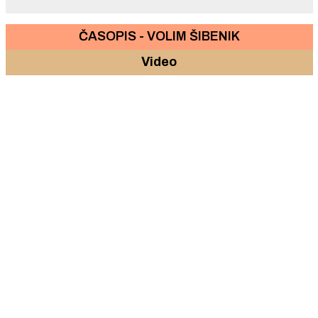
ČASOPIS - VOLIM ŠIBENIK
Video