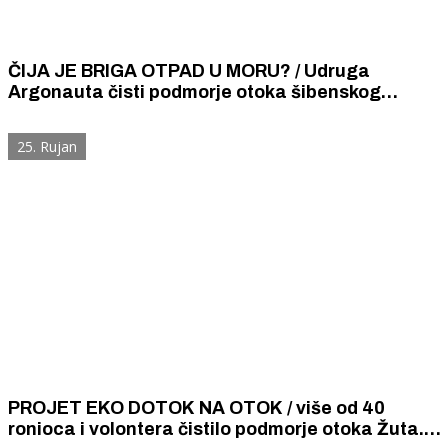
ČIJA JE BRIGA OTPAD U MORU? / Udruga
Argonauta čisti podmorje otoka šibenskog
arhipelaga i postavlja pitanje: Otpad u moru, čija
je to briga?
25. Rujan
PROJET EKO DOTOK NA OTOK / više od 40
ronioca i volontera čistilo podmorje otoka Žuta.