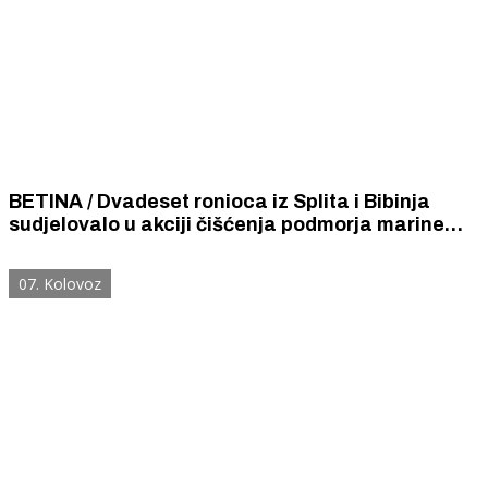
BETINA / Dvadeset ronioca iz Splita i Bibinja
sudjelovalo u akciji čišćenja podmorja marine
"Betina" koju je organizirala udruga "Argonauta"
07. Kolovoz