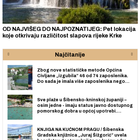
OD NAJVIŠEG DO NAJPOZNATIJEG: Pet lokacija
koje otkrivaju različitost slapova rijeke Krke
Najčitanije
Zbog nove statističke metode Općina
Civljane „izgubila” 46 od 74 zaposlenika.
Do sada je imala više zaposlenika nego
radno sposobnih osoba među svojih 170
stanovnika.
Sve plaže u Šibensko-kninskoj županiji –
osim jedne - imaju status javno dostupnog
pomorskog dobra u općoj upotrebi.
Pristup je slobodan i besplatan za sve
građane i posjetitelje.
KNJIGA NA KUĆNOM PRAGU / Šibenska
Gradska knjižnica „Juraj Šižgorić” uvela