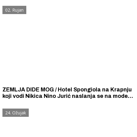
02. Rujan
ZEMLJA DIDE MOG / Hotel Spongiola na Krapnju
koji vodi Nikica Nino Jurić naslanja se na moderni
turizam, ali i na tradiciju otoka i svojih djedova
24. Ožujak