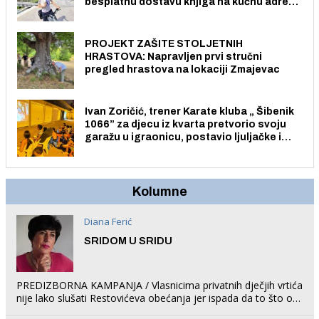
besplatnu dostavu knjiga na kućnu adresu
električnim biciklom.
PROJEKT ZAŠITE STOLJETNIH
HRASTOVA: Napravljen prvi stručni
pregled hrastova na lokaciji Zmajevac
Ivan Zoričić, trener Karate kluba „ Šibenik
1066” za djecu iz kvarta pretvorio svoju
garažu u igraonicu, postavio ljuljačke i
trampolin i organizirao dječje ljetno kino.
Kolumne
Diana Ferić
SRIDOM U SRIDU
PREDIZBORNA KAMPANJA / Vlasnicima privatnih dječjih vrtića
nije lako slušati Restovićeva obećanja jer ispada da to što oni
rade u Šibeniku ne postoji