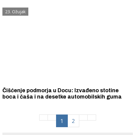
Domovinskom ratu
23. Ožujak
Čišćenje podmorja u Docu: Izvađeno stotine
boca i čaša i na desetke automobilskih guma
1
2