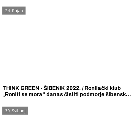
Samo iz uvale Golubovac izronili su 3 kubika
smeća.
24. Rujan
THINK GREEN - ŠIBENIK 2022. / Ronilački klub
„Roniti se mora“ danas čistiti podmorje šibenske
obale od mula Krka do veslačkog kluba „Krka”
30. Svibanj