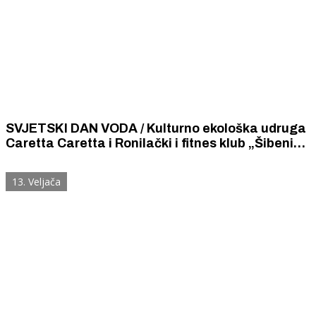
SVJETSKI DAN VODA / Kulturno ekološka udruga
Caretta Caretta i Ronilački i fitnes klub „Šibenik”
očistili od smeća podmorje duž šibenske rive
13. Veljača