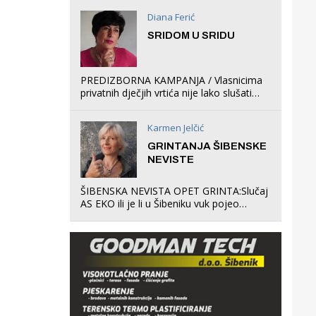
Diana Ferić
SRIDOM U SRIDU
PREDIZBORNA KAMPANJA / Vlasnicima
privatnih dječjih vrtića nije lako slušati
Restovićeva obećanja jer ispada da to
što oni rade u Šibeniku ne postoji
Karmen Jelčić
GRINTANJA ŠIBENSKE
NEVISTE
ŠIBENSKA NEVISTA OPET GRINTA:Slučaj
AS EKO ili je li u Šibeniku vuk pojeo
magare, a profit ljubav prema
životinjama?