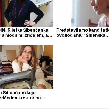
IN: Rijetke Šibenčanke
Predstavljamo kanditatk
ju modnim izričajem, ali
ovogodišnju "Šibensku
ima ih
grandecu":Modna kreat
Karmen Herceg
e Šibenčane koje
e:Modna kreatorica
 Dea Lucić