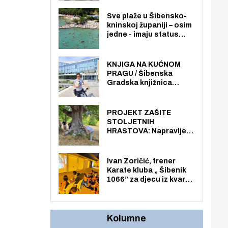
imala više zaposlenika
nego radno sposobnih
Sve plaže u Šibensko-
osoba među svojih 170
kninskoj županiji – osim
stanovnika.
jedne - imaju status
javno dostupnog
pomorskog dobra u
općoj upotrebi. Pristup
KNJIGA NA KUĆNOM
je slobodan i besplatan
PRAGU / Šibenska
za sve građane i
Gradska knjižnica
posjetitelje.
„Juraj Šižgorić” uvela
besplatnu dostavu
knjiga na kućnu adresu
PROJEKT ZAŠITE
električnim biciklom.
STOLJETNIH
HRASTOVA: Napravljen
prvi stručni pregled
hrastova na lokaciji
Zmajevac
Ivan Zoričić, trener
Karate kluba „ Šibenik
1066” za djecu iz kvarta
pretvorio svoju garažu
u igraonicu, postavio
ljuljačke i trampolin i
organizirao dječje
Kolumne
ljetno kino.