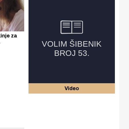
inje za
orica
Video