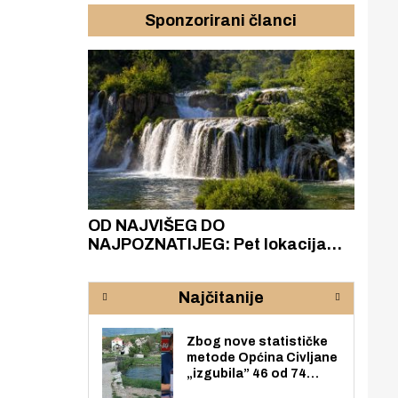
Sponzorirani članci
azak
OD NAJVIŠEG DO
ZA
zgrađeno
NAJPOZNATIJEG: Pet lokacija
AKA
ru
koje otkrivaju različitost slapova
isku
rijeke Krke
sud
Najčitanije
pod
zaj
Zbog nove statističke
metode Općina Civljane
„izgubila” 46 od 74
zaposlenika. Do sada je