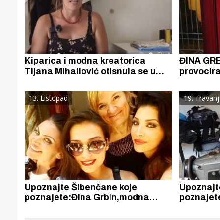
Kiparica i modna kreatorica
ĐINA GRB
Tijana Mihailović otisnula se u
provocira
poduzetničke vode i čini čuda od
na sreću 
recikliranih materijala
13. Listopad
19. Travanj
Upoznajte Šibenčane koje
Upoznajt
poznajete:Đina Grbin,modna
poznajet
kreatorica i omiljena "šalturica"
Adrijana