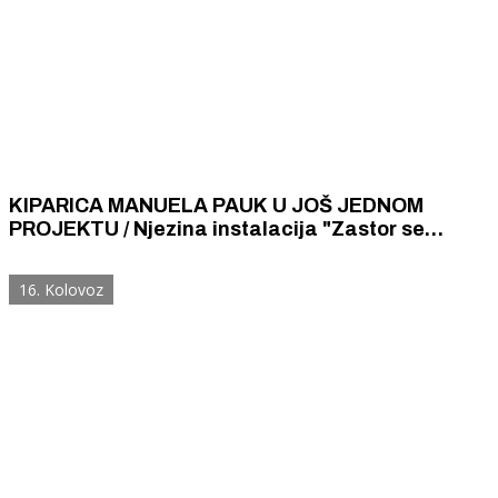
KIPARICA MANUELA PAUK U JOŠ JEDNOM
PROJEKTU / Njezina instalacija "Zastor se
podiže" na Kamenitim vratima izazvala veliku
pozornost
16. Kolovoz