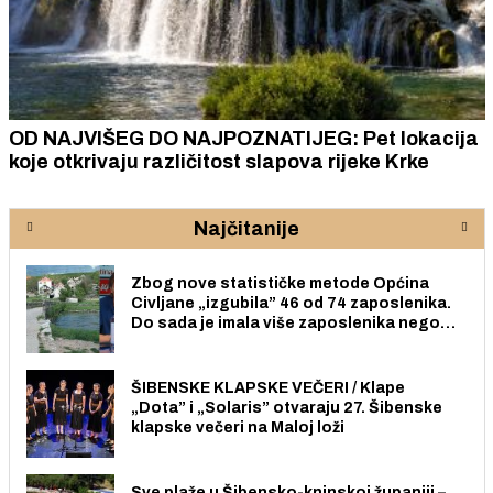
OD NAJVIŠEG DO NAJPOZNATIJEG: Pet lokacija
koje otkrivaju različitost slapova rijeke Krke
Najčitanije
Zbog nove statističke metode Općina
Civljane „izgubila” 46 od 74 zaposlenika.
Do sada je imala više zaposlenika nego
radno sposobnih osoba među svojih 170
stanovnika.
ŠIBENSKE KLAPSKE VEČERI / Klape
„Dota” i „Solaris” otvaraju 27. Šibenske
klapske večeri na Maloj loži
Sve plaže u Šibensko-kninskoj županiji –