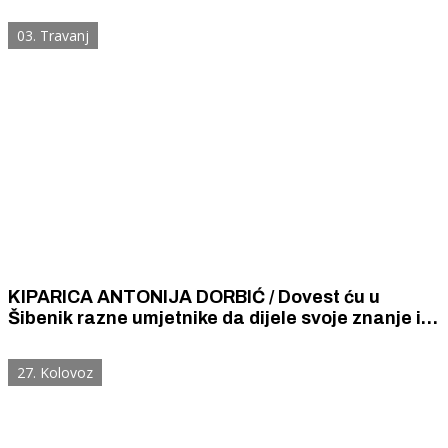
Krešimiru IV u Šibeniku
03. Travanj
KIPARICA ANTONIJA DORBIĆ / Dovest ću u
Šibenik razne umjetnike da dijele svoje znanje i
iskustvo s lokalnom zajednicom
27. Kolovoz