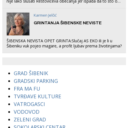
nije lako slušati Restovićeva obećanja jer ispada da to što oni
rade u Šibeniku ne postoji
Karmen Jelčić
GRINTANJA ŠIBENSKE NEVISTE
ŠIBENSKA NEVISTA OPET GRINTA:Slučaj AS EKO ili je li u
Šibeniku vuk pojeo magare, a profit ljubav prema životinjama?
GRAD ŠIBENIK
GRADSKI PARKING
FRA MA FU
TVRĐAVE KULTURE
VATROGASCI
VODOVOD
ZELENI GRAD
SOKOLARSKI CENTAR