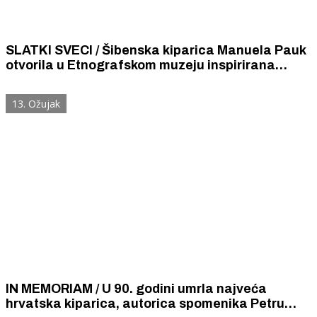
SLATKI SVECI / Šibenska kiparica Manuela Pauk
otvorila u Etnografskom muzeju inspirirana
čokoladnom figurom sv. Nikole
13. Ožujak
IN MEMORIAM / U 90. godini umrla najveća
hrvatska kiparica, autorica spomenika Petru