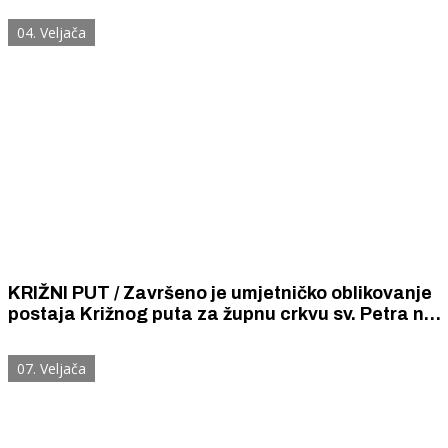
04. Veljača
KRIŽNI PUT / Završeno je umjetničko oblikovanje
postaja Križnog puta za župnu crkvu sv. Petra na
otoku Kapriju. Reljefi u pečenoj glini djelo su
kiparice Milene Mikulandra
07. Veljača