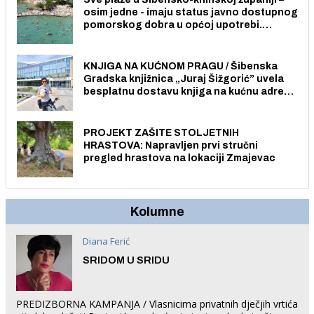
osim jedne - imaju status javno dostupnog
pomorskog dobra u općoj upotrebi.
Pristup je slobodan i besplatan za sve
građane i posjetitelje.
KNJIGA NA KUĆNOM PRAGU / Šibenska
Gradska knjižnica „Juraj Šižgorić” uvela
besplatnu dostavu knjiga na kućnu adresu
električnim biciklom.
PROJEKT ZAŠITE STOLJETNIH
HRASTOVA: Napravljen prvi stručni
pregled hrastova na lokaciji Zmajevac
Kolumne
Diana Ferić
SRIDOM U SRIDU
PREDIZBORNA KAMPANJA / Vlasnicima privatnih dječjih vrtića