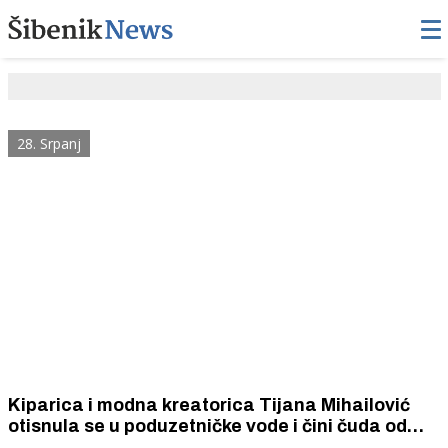
28. Srpanj
Kiparica i modna kreatorica Tijana Mihailović
otisnula se u poduzetničke vode i čini čuda od
recikliranih materijala