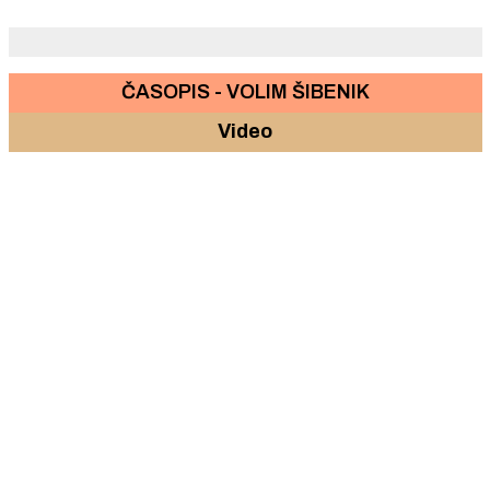
svoje skulpture pod nazivom "Paladij(i) poput
kipa iz grčke mitologije
ČASOPIS - VOLIM ŠIBENIK
Video