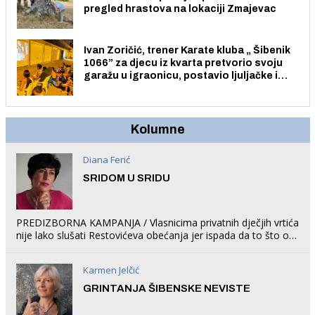
pregled hrastova na lokaciji Zmajevac
Ivan Zoričić, trener Karate kluba „ Šibenik
1066” za djecu iz kvarta pretvorio svoju
garažu u igraonicu, postavio ljuljačke i
trampolin i organizirao dječje ljetno kino.
Kolumne
Diana Ferić
SRIDOM U SRIDU
PREDIZBORNA KAMPANJA / Vlasnicima privatnih dječjih vrtića
nije lako slušati Restovićeva obećanja jer ispada da to što oni
rade u Šibeniku ne postoji
Karmen Jelčić
GRINTANJA ŠIBENSKE NEVISTE