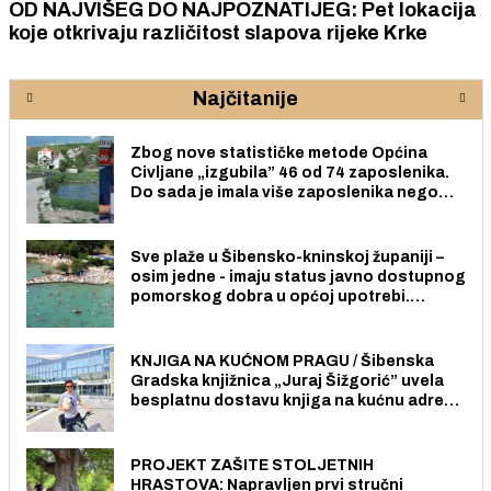
OD NAJVIŠEG DO NAJPOZNATIJEG: Pet lokacija
koje otkrivaju različitost slapova rijeke Krke
Najčitanije
Zbog nove statističke metode Općina
Civljane „izgubila” 46 od 74 zaposlenika.
Do sada je imala više zaposlenika nego
radno sposobnih osoba među svojih 170
stanovnika.
Sve plaže u Šibensko-kninskoj županiji –
osim jedne - imaju status javno dostupnog
pomorskog dobra u općoj upotrebi.
Pristup je slobodan i besplatan za sve
građane i posjetitelje.
KNJIGA NA KUĆNOM PRAGU / Šibenska
Gradska knjižnica „Juraj Šižgorić” uvela
besplatnu dostavu knjiga na kućnu adresu
električnim biciklom.
PROJEKT ZAŠITE STOLJETNIH
HRASTOVA: Napravljen prvi stručni