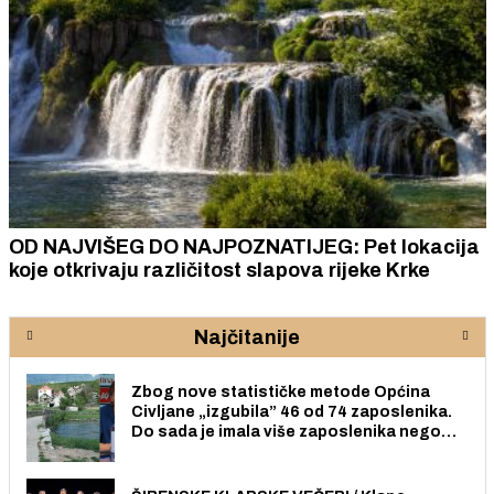
OD NAJVIŠEG DO NAJPOZNATIJEG: Pet lokacija
koje otkrivaju različitost slapova rijeke Krke
Najčitanije
Zbog nove statističke metode Općina
Civljane „izgubila” 46 od 74 zaposlenika.
Do sada je imala više zaposlenika nego
radno sposobnih osoba među svojih 170
stanovnika.