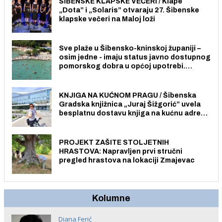
ŠIBENSKE KLAPSKE VEČERI / Klape
„Dota” i „Solaris” otvaraju 27. Šibenske
klapske večeri na Maloj loži
Sve plaže u Šibensko-kninskoj županiji –
osim jedne - imaju status javno dostupnog
pomorskog dobra u općoj upotrebi.
Pristup je slobodan i besplatan za sve
građane i posjetitelje.
KNJIGA NA KUĆNOM PRAGU / Šibenska
Gradska knjižnica „Juraj Šižgorić” uvela
besplatnu dostavu knjiga na kućnu adresu
električnim biciklom.
PROJEKT ZAŠITE STOLJETNIH
HRASTOVA: Napravljen prvi stručni
pregled hrastova na lokaciji Zmajevac
Kolumne
Diana Ferić