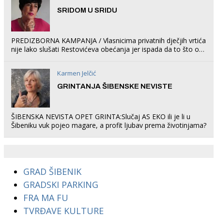
SRIDOM U SRIDU
PREDIZBORNA KAMPANJA / Vlasnicima privatnih dječjih vrtića
nije lako slušati Restovićeva obećanja jer ispada da to što oni
rade u Šibeniku ne postoji
Karmen Jelčić
GRINTANJA ŠIBENSKE NEVISTE
ŠIBENSKA NEVISTA OPET GRINTA:Slučaj AS EKO ili je li u
Šibeniku vuk pojeo magare, a profit ljubav prema životinjama?
GRAD ŠIBENIK
GRADSKI PARKING
FRA MA FU
TVRĐAVE KULTURE