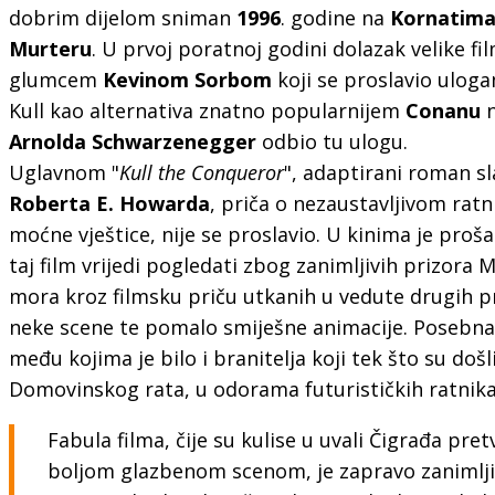
dobrim dijelom sniman
1996
. godine na
Kornatim
Murteru
. U prvoj poratnoj godini dolazak velike f
glumcem
Kevinom Sorbom
koji se proslavio ulog
Kull kao alternativa znatno popularnijem
Conanu
n
Arnolda Schwarzenegger
odbio tu ulogu.
Uglavnom "
Kull the Conqueror
", adaptirani roman sl
Roberta E. Howarda
, priča o nezaustavljivom ratn
moćne vještice, nije se proslavio. U kinima je proš
taj film vrijedi pogledati zbog zanimljivih prizora
mora kroz filmsku priču utkanih u vedute drugih p
neke scene te pomalo smiješne animacije. Posebna j
među kojima je bilo i branitelja koji tek što su došl
Domovinskog rata, u odorama futurističkih ratnika
Fabula filma, čije su kulise u uvali Čigrađa pret
boljom glazbenom scenom, je zapravo zanimljiva