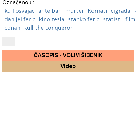
Označeno u:
kull osvajac
ante ban
murter
Kornati
cigrada
danijel feric
kino tesla
stanko feric
statisti
film
conan
kull the conqueror
ČASOPIS - VOLIM ŠIBENIK
Video