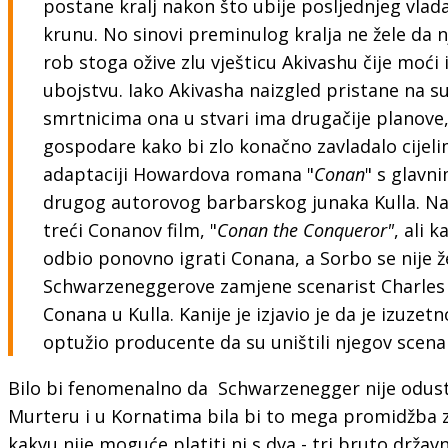
postane kralj nakon što ubije posljednjeg vlada
krunu. No sinovi preminulog kralja ne žele da 
rob stoga ožive zlu vješticu Akivashu čije moć
ubojstvu. Iako Akivasha naizgled pristane na s
smrtnicima ona u stvari ima drugačije planov
gospodare kako bi zlo konačno zavladalo cijelim
adaptaciji Howardova romana
"
Conan
" s glavn
drugog autorovog barbarskog junaka Kulla. Naim
treći Conanov film, "
Conan the Conqueror"
, ali 
odbio ponovno igrati Conana, a Sorbo se nije že
Schwarzeneggerove zamjene scenarist Charles 
Conana u Kulla. Kanije je izjavio je da je izuze
optužio producente da su uništili njegov scenar
Bilo bi fenomenalno da Schwarzenegger nije odusta
Murteru i u Kornatima bila bi to mega promidžba z
kakvu nije moguće platiti ni s dva - tri bruto drž