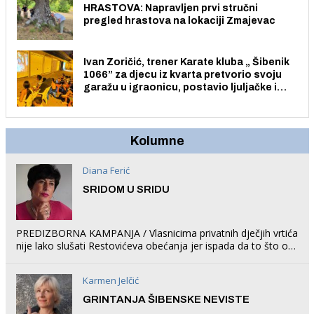
HRASTOVA: Napravljen prvi stručni
pregled hrastova na lokaciji Zmajevac
Ivan Zoričić, trener Karate kluba „ Šibenik
1066” za djecu iz kvarta pretvorio svoju
garažu u igraonicu, postavio ljuljačke i
trampolin i organizirao dječje ljetno kino.
Kolumne
Diana Ferić
SRIDOM U SRIDU
PREDIZBORNA KAMPANJA / Vlasnicima privatnih dječjih vrtića
nije lako slušati Restovićeva obećanja jer ispada da to što oni
rade u Šibeniku ne postoji
Karmen Jelčić
GRINTANJA ŠIBENSKE NEVISTE