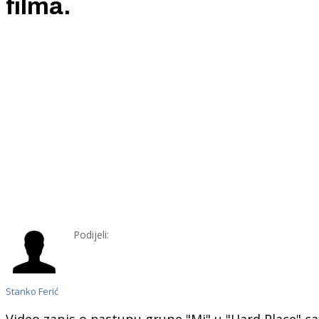
filma.
Podijeli:
Stanko Ferić
Video zapis o nastupu grupe "Mi" u "Hard Place" ca