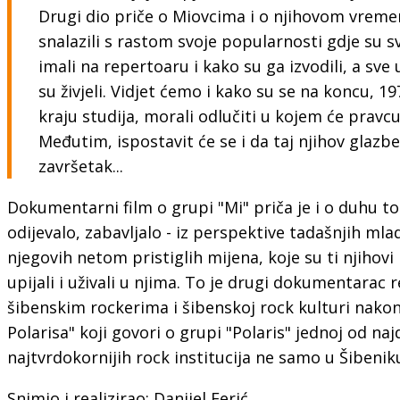
Drugi dio priče o Miovcima i o njihovom vreme
snalazili s rastom svoje popularnosti gdje su sv
imali na repertoaru i kako su ga izvodili, a s
su živjeli. Vidjet ćemo i kako su se na koncu, 197
kraju studija, morali odlučiti u kojem će pravcu 
Međutim, ispostavit će se i da taj njihov glazbe
završetak...
Dokumentarni film o grupi "Mi" priča je i o duhu to
odijevalo, zabavljalo - iz perspektive tadašnjih mla
njegovih netom pristiglih mijena, koje su ti njihovi
upijali i uživali u njima. To je drugi dokumentarac 
šibenskim rockerima i šibenskoj rock kulturi nako
Polarisa" koji govori o grupi "Polaris" jednoj od naj
najtvrdokornijih rock institucija ne samo u Šibeniku
Snimio i realizirao: Danijel Ferić