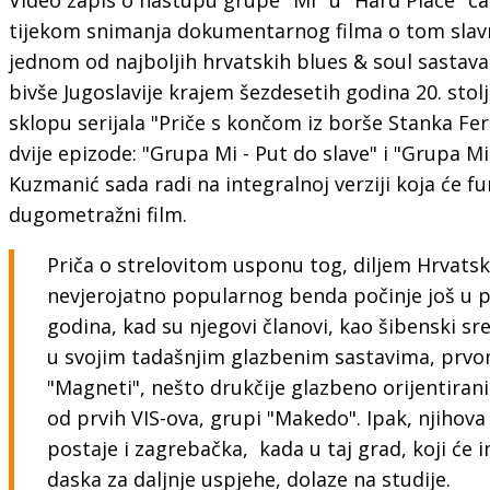
tijekom snimanja dokumentarnog filma o tom sl
jednom od najboljih hrvatskih blues & soul sastava
bivše Jugoslavije krajem šezdesetih godina 20. stol
sklopu serijala "Priče s končom iz borše Stanka Feri
dvije epizode: "Grupa Mi - Put do slave" i "Grupa Mi 
Kuzmanić sada radi na integralnoj verziji koja će fun
dugometražni film.
Priča o strelovitom usponu tog, diljem Hrvatske
nevjerojatno popularnog benda počinje još u pr
godina, kad su njegovi članovi, kao šibenski sr
u svojim tadašnjim glazbenim sastavima, prv
"Magneti", nešto drukčije glazbeno orijentira
od prvih VIS-ova, grupi "Makedo". Ipak, njihova
postaje i zagrebačka, kada u taj grad, koji će 
daska za daljnje uspjehe, dolaze na studije.