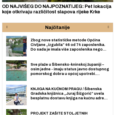
OD NAJVIŠEG DO NAJPOZNATIJEG: Pet lokacija
koje otkrivaju različitost slapova rijeke Krke
Najčitanije
Zbog nove statističke metode Općina
Civljane „izgubila” 46 od 74 zaposlenika.
Do sada je imala više zaposlenika nego
radno sposobnih osoba među svojih 170
stanovnika.
Sve plaže u Šibensko-kninskoj županiji –
osim jedne - imaju status javno dostupnog
pomorskog dobra u općoj upotrebi.
Pristup je slobodan i besplatan za sve
građane i posjetitelje.
KNJIGA NA KUĆNOM PRAGU / Šibenska
Gradska knjižnica „Juraj Šižgorić” uvela
besplatnu dostavu knjiga na kućnu adresu
električnim biciklom.
PROJEKT ZAŠITE STOLJETNIH