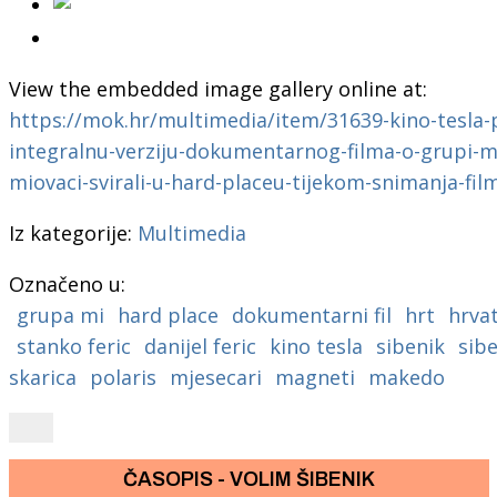
View the embedded image gallery online at:
https://mok.hr/multimedia/item/31639-kino-tesla-
integralnu-verziju-dokumentarnog-filma-o-grupi-mi
miovaci-svirali-u-hard-placeu-tijekom-snimanja-fi
Iz kategorije:
Multimedia
Označeno u:
grupa mi
hard place
dokumentarni fil
hrt
hrvat
stanko feric
danijel feric
kino tesla
sibenik
sib
skarica
polaris
mjesecari
magneti
makedo
ČASOPIS - VOLIM ŠIBENIK