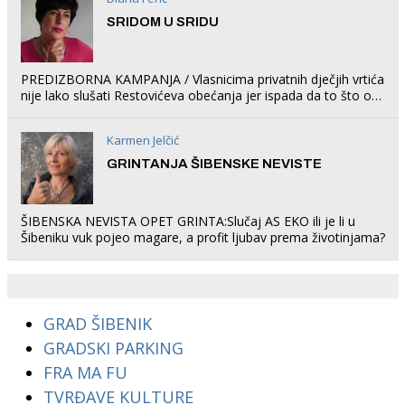
SRIDOM U SRIDU
PREDIZBORNA KAMPANJA / Vlasnicima privatnih dječjih vrtića
nije lako slušati Restovićeva obećanja jer ispada da to što oni
rade u Šibeniku ne postoji
Karmen Jelčić
GRINTANJA ŠIBENSKE NEVISTE
ŠIBENSKA NEVISTA OPET GRINTA:Slučaj AS EKO ili je li u
Šibeniku vuk pojeo magare, a profit ljubav prema životinjama?
GRAD ŠIBENIK
GRADSKI PARKING
FRA MA FU
TVRĐAVE KULTURE