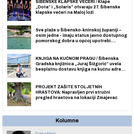
ŠIBENSKE KLAPSKE VEČERI / Klape
„Dota” i „Solaris” otvaraju 27. Šibenske
klapske večeri na Maloj loži
Sve plaže u Šibensko-kninskoj županiji –
osim jedne - imaju status javno dostupnog
pomorskog dobra u općoj upotrebi.
Pristup je slobodan i besplatan za sve
građane i posjetitelje.
KNJIGA NA KUĆNOM PRAGU / Šibenska
Gradska knjižnica „Juraj Šižgorić” uvela
besplatnu dostavu knjiga na kućnu adresu
električnim biciklom.
PROJEKT ZAŠITE STOLJETNIH
HRASTOVA: Napravljen prvi stručni
pregled hrastova na lokaciji Zmajevac
Kolumne
Diana Ferić