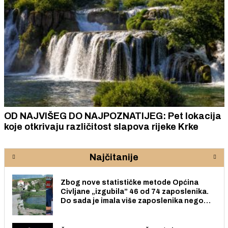
OD NAJVIŠEG DO NAJPOZNATIJEG: Pet lokacija
koje otkrivaju različitost slapova rijeke Krke
Najčitanije
Zbog nove statističke metode Općina
Civljane „izgubila” 46 od 74 zaposlenika.
Do sada je imala više zaposlenika nego
radno sposobnih osoba među svojih 170
stanovnika.