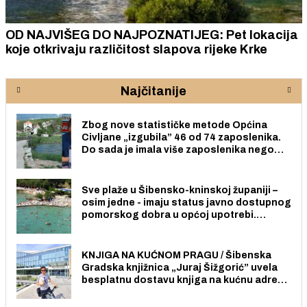
OD NAJVIŠEG DO NAJPOZNATIJEG: Pet lokacija
koje otkrivaju različitost slapova rijeke Krke
Najčitanije
Zbog nove statističke metode Općina
Civljane „izgubila” 46 od 74 zaposlenika.
Do sada je imala više zaposlenika nego
radno sposobnih osoba među svojih 170
stanovnika.
Sve plaže u Šibensko-kninskoj županiji –
osim jedne - imaju status javno dostupnog
pomorskog dobra u općoj upotrebi.
Pristup je slobodan i besplatan za sve
građane i posjetitelje.
KNJIGA NA KUĆNOM PRAGU / Šibenska
Gradska knjižnica „Juraj Šižgorić” uvela
besplatnu dostavu knjiga na kućnu adresu
električnim biciklom.