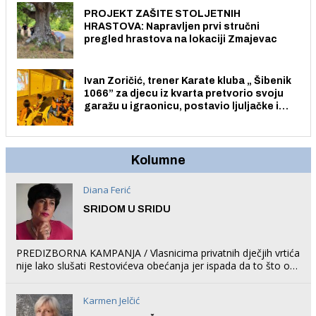
PROJEKT ZAŠITE STOLJETNIH
HRASTOVA: Napravljen prvi stručni
pregled hrastova na lokaciji Zmajevac
Ivan Zoričić, trener Karate kluba „ Šibenik
1066” za djecu iz kvarta pretvorio svoju
garažu u igraonicu, postavio ljuljačke i
trampolin i organizirao dječje ljetno kino.
Kolumne
Diana Ferić
SRIDOM U SRIDU
PREDIZBORNA KAMPANJA / Vlasnicima privatnih dječjih vrtića
nije lako slušati Restovićeva obećanja jer ispada da to što oni
rade u Šibeniku ne postoji
Karmen Jelčić