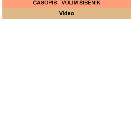
ČASOPIS - VOLIM ŠIBENIK
Video