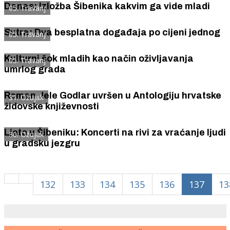
Danas: Izložba Šibenika kakvim ga vide mladi
05. Travanj
Sutra: Dva besplatna događaja po cijeni jednog
05. Travanj
Kulturni šok mladih kao način oživljavanja
05. Travanj
umrlog grada
Roman Jele Godlar uvršen u Antologiju hrvatske
31. Ožujak
židovske književnosti
Ljeto u Šibeniku: Koncerti na rivi za vraćanje ljudi
30. Ožujak
u gradsku jezgru
132
133
134
135
136
137
13