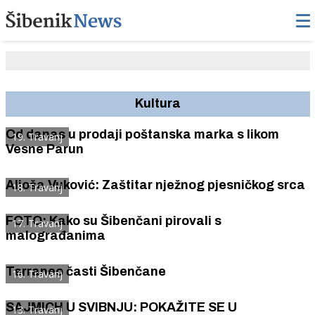
Kultura
Od danas u prodaji poštanska marka s likom
19. Travanj
Vesne Parun
Aljoša Vuković: Zaštitar nježnog pjesničkog srca
18. Travanj
FOTO: Kako su Šibenčani pirovali s
17. Travanj
malograđanima
Terraneo časti Šibenčane
16. Travanj
SAJMICH U SVIBNJU: POKAŽITE SE U
13. Travanj