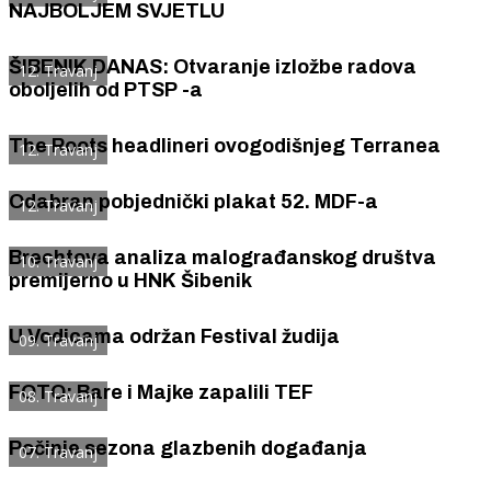
NAJBOLJEM SVJETLU
ŠIBENIK DANAS: Otvaranje izložbe radova
12. Travanj
oboljelih od PTSP -a
The Roots headlineri ovogodišnjeg Terranea
12. Travanj
Odabran pobjednički plakat 52. MDF-a
12. Travanj
Brechtova analiza malograđanskog društva
10. Travanj
premijerno u HNK Šibenik
U Vodicama održan Festival žudija
09. Travanj
FOTO: Bare i Majke zapalili TEF
08. Travanj
Počinje sezona glazbenih događanja
07. Travanj