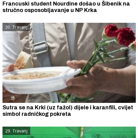
Francuski student Nourdine došao u Šibenik na
stručno osposobljavanje u NP Krka
30. Travanj
Sutra se na Krki (uz fažol) dijele i karanfili, cvijet
simbol radničkog pokreta
29. Travanj