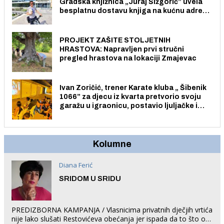
Gradska knjižnica „Juraj Šižgorić” uvela
besplatnu dostavu knjiga na kućnu adresu
električnim biciklom.
PROJEKT ZAŠITE STOLJETNIH
HRASTOVA: Napravljen prvi stručni
pregled hrastova na lokaciji Zmajevac
Ivan Zoričić, trener Karate kluba „ Šibenik
1066” za djecu iz kvarta pretvorio svoju
garažu u igraonicu, postavio ljuljačke i
trampolin i organizirao dječje ljetno kino.
Kolumne
Diana Ferić
SRIDOM U SRIDU
PREDIZBORNA KAMPANJA / Vlasnicima privatnih dječjih vrtića
nije lako slušati Restovićeva obećanja jer ispada da to što oni