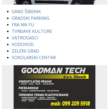
GRAD ŠIBENIK
GRADSKI PARKING
FRA MA FU
TVRĐAVE KULTURE
VATROGASCI
VODOVOD
ZELENI GRAD
SOKOLARSKI CENTAR