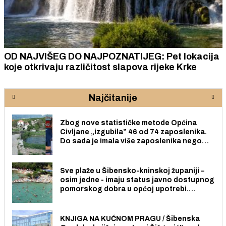
ZAVRŠNICA TROKUT AKADEMIJE: Sutra susret
ideja, iskustava i ljudi koji žele aktivno
sudjelovati u stvaranju poduzetničke budućnosti
lokalne zajednice
Najčitanije
Zbog nove statističke metode Općina
Civljane „izgubila” 46 od 74 zaposlenika.
Do sada je imala više zaposlenika nego
radno sposobnih osoba među svojih 170
stanovnika.
Sve plaže u Šibensko-kninskoj županiji –
osim jedne - imaju status javno dostupnog
pomorskog dobra u općoj upotrebi.
Pristup je slobodan i besplatan za sve
građane i posjetitelje.
KNJIGA NA KUĆNOM PRAGU / Šibenska