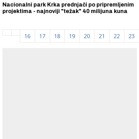
Nacionalni park Krka prednjači po pripremljenim
projektima - najnoviji "težak" 40 milijuna kuna
16
17
18
19
20
21
22
23