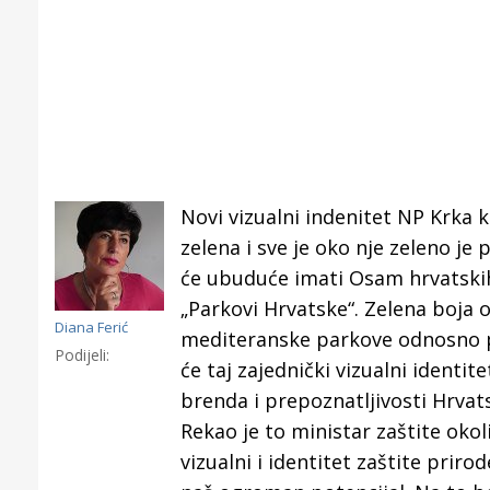
Novi vizualni indenitet NP Krka ko
zelena i sve je oko nje zeleno je
će ubuduće imati Osam hrvatskih
„Parkovi Hrvatske“. Zelena boja 
Diana Ferić
mediteranske parkove odnosno pa
Podijeli:
će taj zajednički vizualni identi
brenda i prepoznatljivosti Hrva
Šibenik spreman za dolazak
OD NAJV
Rekao je to ministar zaštite okol
električnih autobusa: izgrađeno
NAJPOZNA
vizualni i identitet zaštite prir
12 punionica na kolodvoru
koje otkr