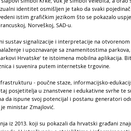
 slapovi simbol Krke, vuk je simbol Velebita, a orao
izualni identitet osmišljen je tako da svaki pojedinač
izvedeni istim grafičkim jezikom što se pokazalo usp
ancuskoj, Norveškoj, SAD-u.
ni sustav signalizacije i interpretacije na otvorenom 
nalaženje i upoznavanje sa znamenitostima parkova, 
Parkovi Hrvatske' te istoimena mobilna aplikacija. Bi
nica i suvenira putem internetske trgovine.
 infrastrukturu - poučne staze, informacijsko-edukaci
štaj posjetitelja u znanstvene i edukativne svrhe te 
 da ispune svoj potencijal i postanu generatori od
 je ministar Zmajlović.
anja iz 2013. koji su pokazali da hrvatski građani znaj