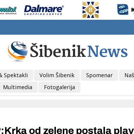
& Spektakli
Volim Šibenik
Spomenar
Naš
Multimedia
Fotogalerija
NP:Krka od zelene postala pl