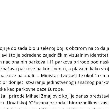
ji je do sada bio u zelenoj boji s obzirom na to da j
 plavi što je određeno zajedničkim vizualnim identite
 nacionalnih parkova i 11 parkova prirode pod nas
označava parkove na kontinentu, a plava m kako stoj
rkove na obali. U Ministarstvu zaštite okoliša sma
tet pridonijeti stvaranju jedinstvenog i snažnog park
tske kao parkovne oaze Europe.
IŠEG DO
ZAVRŠNICA TROKUT
iša i prirode Mihael Zmajlović koji je danas predstav
TIJEG: Pet lokacija
AKADEMIJE: Sutra susret
ode u Hrvatskoj. 'Očuvana priroda i bioraznolikost zas
ivaju različitost slapova
iskustava i ljudi koji žel