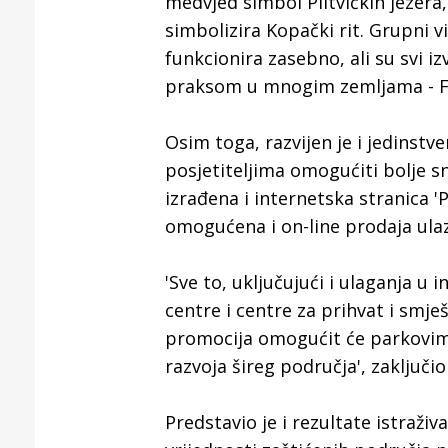
medvjed simbol Plitvičkih jezera,
simbolizira Kopački rit. Grupni v
funkcionira zasebno, ali su svi 
praksom u mnogim zemljama - Fr
Osim toga, razvijen je i jedinstve
posjetiteljima omogućiti bolje s
izrađena i internetska stranica '
omogućena i on-line prodaja ulaz
'Sve to, uključujući i ulaganja u
centre i centre za prihvat i smje
promocija omogućit će parkovima
razvoja šireg područja', zaključio
Predstavio je i rezultate istraživ