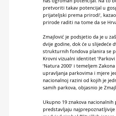
naš ogroman potencijal. Na to b
rijeke Kr
pretvoriti takav potencijal u gosp
prijateljski prema prirodi', kazao
prirode raditi na tome da se Hrva
Zmajlović je podsjetio da je u za
dvije godine, dok će u slijedeće dv
strukturnih fondova planira se p
Krovni vizualni identitet 'Parkovi
'Natura 2000' i temeljem Zakona o
upravljanja parkovima i mjere je
nacionalnoj razini od kojih je je
samih parkova, objasnio je Zmajl
Ukupno 19 znakova nacionalnih pa
predstavljaju najprepoznatljivije