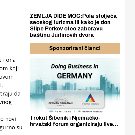
ZEMLJA DIDE MOG:Pola stoljeća
seoskog turizma ili kako je don
Stipe Perkov oteo zaboravu
baštinu Jurlinovih dvora
Sponzorirani članci
e i ona
tom koji
lovom
i,
traju da
ovnog
Trokut Šibenik i Njemačko-
Gorn
io novi
 ideja,
hrvatski forum organiziraju live
Otkr
igurno su
e aktivno
stream prezentaciju ‘Kako
edukativ