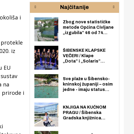
poslovati u Njemačkoj!’
Pul
Najčitanije
 lokalne
okoliša i
Zbog nove statističke
metode Općina Civljane
„izgubila” 46 od 74
zaposlenika. Do sada je
 protekle
imala više zaposlenika
nego radno sposobnih
020. iz
ŠIBENSKE KLAPSKE
osoba među svojih 170
VEČERI / Klape
stanovnika.
„Dota” i „Solaris”
 u EU
otvaraju 27. Šibenske
klapske večeri na Maloj
 sustav
loži
Sve plaže u Šibensko-
a na
kninskoj županiji – osim
jedne - imaju status
 prirode i
javno dostupnog
pomorskog dobra u
općoj upotrebi. Pristup
KNJIGA NA KUĆNOM
je slobodan i besplatan
PRAGU / Šibenska
za sve građane i
Gradska knjižnica
posjetitelje.
„Juraj Šižgorić” uvela
ki
besplatnu dostavu