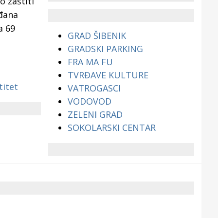
o zaštiti
životinjama?
ađana
a 69
GRAD ŠIBENIK
GRADSKI PARKING
FRA MA FU
TVRĐAVE KULTURE
titet
VATROGASCI
VODOVOD
ZELENI GRAD
SOKOLARSKI CENTAR