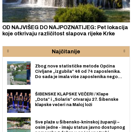
OD NAJVIŠEG DO NAJPOZNATIJEG: Pet lokacija
koje otkrivaju različitost slapova rijeke Krke
Najčitanije
Zbog nove statističke metode Općina
Civljane „izgubila” 46 od 74 zaposlenika.
Do sada je imala više zaposlenika nego
radno sposobnih osoba među svojih 170
stanovnika.
ŠIBENSKE KLAPSKE VEČERI / Klape
„Dota” i „Solaris” otvaraju 27. Šibenske
klapske večeri na Maloj loži
Sve plaže u Šibensko-kninskoj županiji –
osim jedne - imaju status javno dostupnog