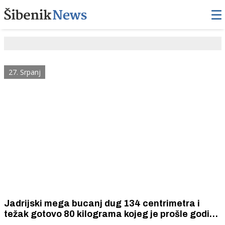
27. Srpanj
Jadrijski mega bucanj dug 134 centrimetra i
težak gotovo 80 kilograma kojeg je prošle godine
na žalo izbacilo more postao je eksponat