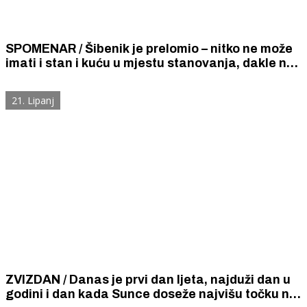
SPOMENAR / Šibenik je prelomio – nitko ne može
imati i stan i kuću u mjestu stanovanja, dakle na
cijelom šibenskom području pa ni na Jadriji.
21. Lipanj
ZVIZDAN / Danas je prvi dan ljeta, najduži dan u
godini i dan kada Sunce doseže najvišu točku na