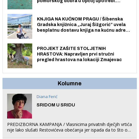
pomorskog dobra u općoj upotrebi.
Pristup je slobodan i besplatan za sve
građane i posjetitelje.
KNJIGA NA KUĆNOM PRAGU / Šibenska
Gradska knjižnica „Juraj Šižgorić” uvela
besplatnu dostavu knjiga na kućnu adresu
električnim biciklom.
PROJEKT ZAŠITE STOLJETNIH
HRASTOVA: Napravljen prvi stručni
pregled hrastova na lokaciji Zmajevac
Kolumne
Diana Ferić
SRIDOM U SRIDU
PREDIZBORNA KAMPANJA / Vlasnicima privatnih dječjih vrtića
nije lako slušati Restovićeva obećanja jer ispada da to što oni
rade u Šibeniku ne postoji