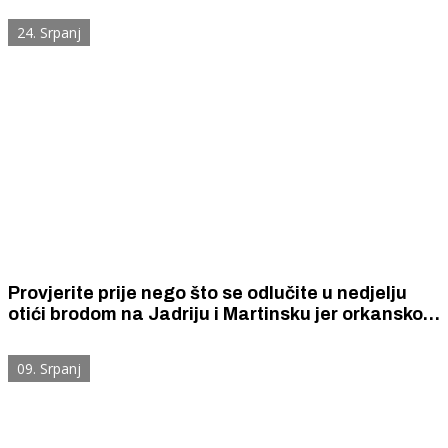
Prirodslovnog muzeja u Splitu
24. Srpanj
Provjerite prije nego što se odlučite u nedjelju
otići brodom na Jadriju i Martinsku jer orkansko
jugo bi moglo stvoriti probleme
09. Srpanj