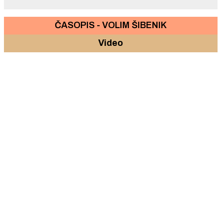
ČASOPIS - VOLIM ŠIBENIK
Video