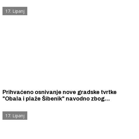
nebu
17. Lipanj
Prihvaćeno osnivanje nove gradske tvrtke
"Obala i plaže Šibenik" navodno zbog
rekonstrukcije kabina na Jadriji, a ne zna se hoće
li to Grad dobiti
17. Lipanj