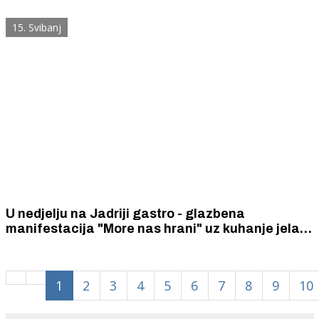
15. Svibanj
U nedjelju na Jadriji gastro - glazbena
manifestacija "More nas hrani" uz kuhanje jela
sa školjkama na otvorenom i razgovor o važnosti
lokalnog ribarstva i marikulturi
1
2
3
4
5
6
7
8
9
10