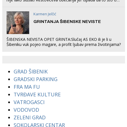
rade u Šibeniku ne postoji
Karmen Jelčić
GRINTANJA ŠIBENSKE NEVISTE
ŠIBENSKA NEVISTA OPET GRINTA:Slučaj AS EKO ili je li u
Šibeniku vuk pojeo magare, a profit ljubav prema životinjama?
GRAD ŠIBENIK
GRADSKI PARKING
FRA MA FU
TVRĐAVE KULTURE
VATROGASCI
VODOVOD
ZELENI GRAD
SOKOLARSKI CENTAR