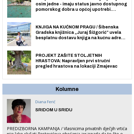
osim jedne - imaju status javno dostupnog
pomorskog dobra u općoj upotrebi.
Pristup je slobodan i besplatan za sve
građane i posjetitelje.
KNJIGA NA KUĆNOM PRAGU / Šibenska
Gradska knjižnica „Juraj Šižgorić” uvela
besplatnu dostavu knjiga na kućnu adresu
električnim biciklom.
PROJEKT ZAŠITE STOLJETNIH
HRASTOVA: Napravljen prvi stručni
pregled hrastova na lokaciji Zmajevac
Kolumne
Diana Ferić
SRIDOM U SRIDU
PREDIZBORNA KAMPANJA / Vlasnicima privatnih dječjih vrtića
nije lako slušati Restovićeva obećanja jer ispada da to što oni