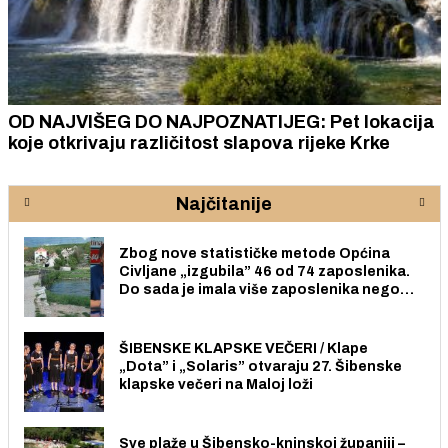
OD NAJVIŠEG DO NAJPOZNATIJEG: Pet lokacija
koje otkrivaju različitost slapova rijeke Krke
Najčitanije
Zbog nove statističke metode Općina
Civljane „izgubila” 46 od 74 zaposlenika.
Do sada je imala više zaposlenika nego
radno sposobnih osoba među svojih 170
stanovnika.
ŠIBENSKE KLAPSKE VEČERI / Klape
„Dota” i „Solaris” otvaraju 27. Šibenske
klapske večeri na Maloj loži
Sve plaže u Šibensko-kninskoj županiji –