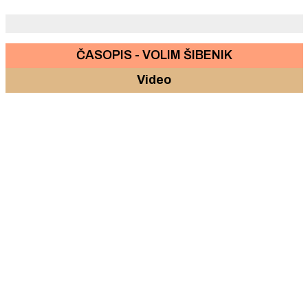
ČASOPIS - VOLIM ŠIBENIK
Video