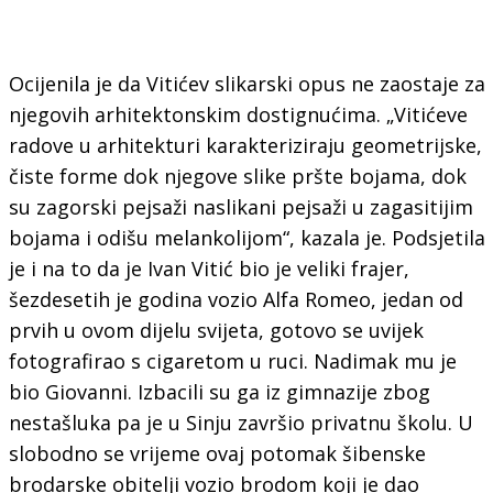
Ocijenila je da Vitićev slikarski opus ne zaostaje za
njegovih arhitektonskim dostignućima. „Vitićeve
radove u arhitekturi karakteriziraju geometrijske,
čiste forme dok njegove slike pršte bojama, dok
su zagorski pejsaži naslikani pejsaži u zagasitijim
bojama i odišu melankolijom“, kazala je. Podsjetila
je i na to da je Ivan Vitić bio je veliki frajer,
šezdesetih je godina vozio Alfa Romeo, jedan od
prvih u ovom dijelu svijeta, gotovo se uvijek
fotografirao s cigaretom u ruci. Nadimak mu je
bio Giovanni. Izbacili su ga iz gimnazije zbog
nestašluka pa je u Sinju završio privatnu školu. U
slobodno se vrijeme ovaj potomak šibenske
brodarske obitelji vozio brodom koji je dao