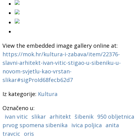
View the embedded image gallery online at:
https://mok.hr/kultura-i-zabava/item/22376-
slavni-arhitekt-ivan-vitic-stigao-u-sibeniku-u-
novom-svjetlu-kao-vrstan-
slikar#sigProId68fecb62d7
Iz kategorije:
Kultura
Označeno u:
ivan vitic
slikar
arhitekt
šibenik
950 obljetnica
prvog spomena sibenika
ivica poljica
anita
travcic
oris