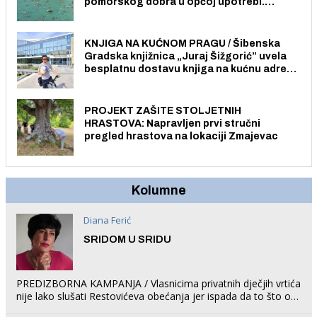
pomorskog dobra u općoj upotrebi.
Pristup je slobodan i besplatan za sve
građane i posjetitelje.
KNJIGA NA KUĆNOM PRAGU / Šibenska
Gradska knjižnica „Juraj Šižgorić” uvela
besplatnu dostavu knjiga na kućnu adresu
električnim biciklom.
PROJEKT ZAŠITE STOLJETNIH
HRASTOVA: Napravljen prvi stručni
pregled hrastova na lokaciji Zmajevac
Kolumne
Diana Ferić
SRIDOM U SRIDU
PREDIZBORNA KAMPANJA / Vlasnicima privatnih dječjih vrtića
nije lako slušati Restovićeva obećanja jer ispada da to što oni
rade u Šibeniku ne postoji