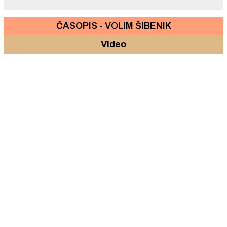
ČASOPIS - VOLIM ŠIBENIK
Video