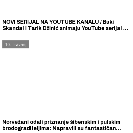
NOVI SERIJAL NA YOUTUBE KANALU / Buki
Skandal i Tarik Džinić snimaju YouTube serijal za
24 sata, a u njemu ima i Šibenika
10. Travanj
Norvežani odali priznanje šibenskim i pulskim
brodograditeljima: Napravili su fantastičan