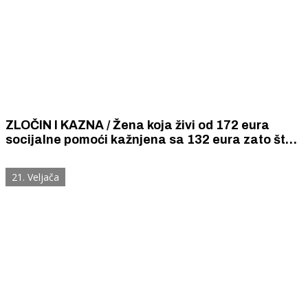
ZLOČIN I KAZNA / Žena koja živi od 172 eura
socijalne pomoći kažnjena sa 132 eura zato što
je hranila ulične mačke.
21. Veljača