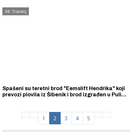
posao. Njihovi brodovi prošli su najteži test.
08. Travanj
Spašeni su teretni brod "Eemslift Hendrika" koji
prevozi plovila iz Šibenik i brod izgrađen u Puli
koji je pao s njega.
1
2
3
4
5