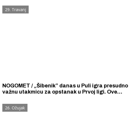
29. Travanj
NOGOMET / „Šibenik” danas u Puli igra presudno
važnu utakmicu za opstanak u Prvoj ligi. Ove
sezone „Šibenik” i „Istra 1961” sastali su se tri
puta i sva tri puta je bilo 0 : 0.
26. Ožujak