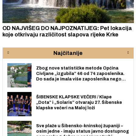
OD NAJVIŠEG DO NAJPOZNATIJEG: Pet lokacija
koje otkrivaju različitost slapova rijeke Krke
Najčitanije
Zbog nove statističke metode Općina
Civljane „izgubila” 46 od 74 zaposlenika.
Do sada je imala više zaposlenika nego
radno sposobnih osoba među svojih 170
stanovnika.
ŠIBENSKE KLAPSKE VEČERI / Klape
„Dota” i „Solaris” otvaraju 27. Šibenske
klapske večeri na Maloj loži
Sve plaže u Šibensko-kninskoj županiji –
osim jedne - imaju status javno dostupnog