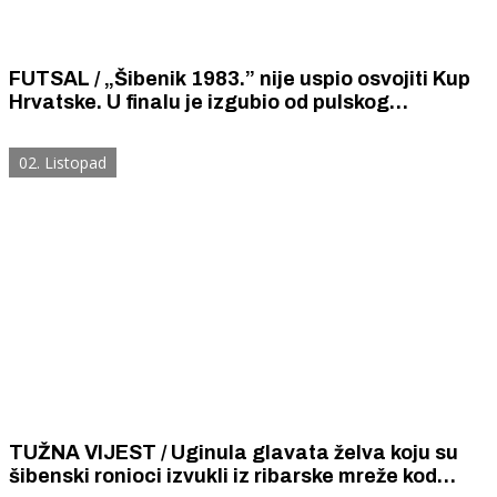
FUTSAL / „Šibenik 1983.” nije uspio osvojiti Kup
Hrvatske. U finalu je izgubio od pulskog
„Stanoinvest Futsala”, ali to ne umanjuje
fenomenalni uspjeh šibenskih malonogometaša.
02. Listopad
TUŽNA VIJEST / Uginula glavata želva koju su
šibenski ronioci izvukli iz ribarske mreže kod