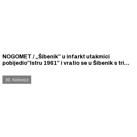
NOGOMET / „Šibenik” u infarkt utakmici
pobijedio”Istru 1961” i vratio se u Šibenik s tri
velika, dragocjena boda
30. Kolovoz