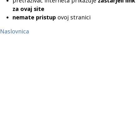
pretraživač interneta prikazuje
zastarjeli link
za ovaj site
nemate pristup
ovoj stranici
Naslovnica