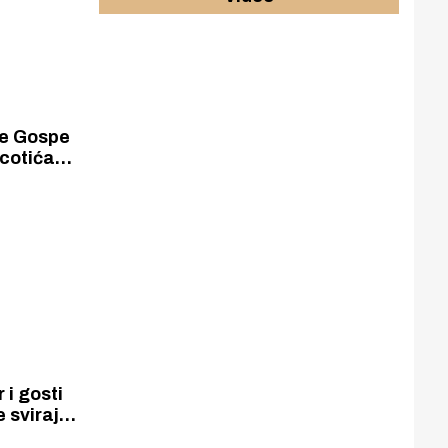
ke Gospe
cotića
 i gosti
 sviraju i