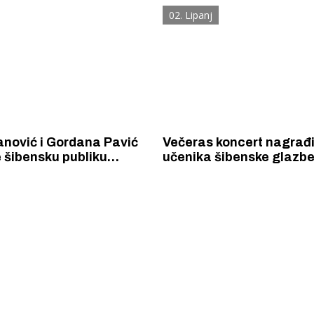
očast Arsenu
02. Lipanj
anović i Gordana Pavić
Večeras koncert nagrađ
 šibensku publiku
učenika šibenske glazbe
canzona i šansona
koji su i ove godine brilji
natjecanjima
 Krke iz prve ruke -
Šibenik spreman za dol
ostel Titius u
električnih autobusa: i
NP Krka u
12 punionica na kolodvo