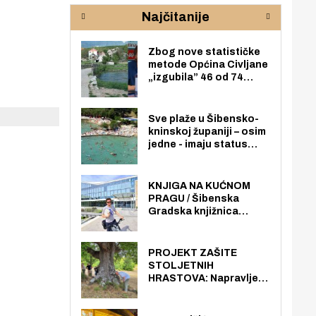
rijeke Krke
sud
Najčitanije
pod
zaj
Zbog nove statističke
metode Općina Civljane
„izgubila” 46 od 74
zaposlenika. Do sada je
imala više zaposlenika
nego radno sposobnih
Sve plaže u Šibensko-
osoba među svojih 170
kninskoj županiji – osim
stanovnika.
jedne - imaju status
javno dostupnog
pomorskog dobra u
općoj upotrebi. Pristup
KNJIGA NA KUĆNOM
je slobodan i besplatan
PRAGU / Šibenska
za sve građane i
Gradska knjižnica
posjetitelje.
„Juraj Šižgorić” uvela
besplatnu dostavu
knjiga na kućnu adresu
PROJEKT ZAŠITE
električnim biciklom.
STOLJETNIH
HRASTOVA: Napravljen
prvi stručni pregled
hrastova na lokaciji