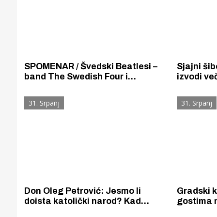
SPOMENAR / Švedski Beatlesi –
Sjajni ši
band The Swedish Four i
izvodi večeras svo
pjevačica Jean de Santacruz
pjesme na
održali su rock koncert u
31. Srpanj
31. Srpanj
prepunom kinu „Šibenik”
Don Oleg Petrović: Jesmo li
Gradski k
doista katolički narod? Kad
gostima 
gledamo plodove našeg naroda -
katedrale