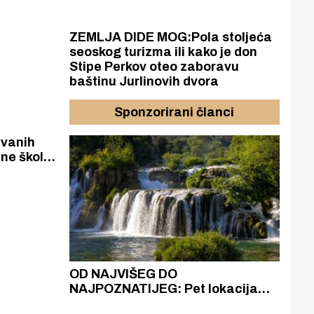
ZEMLJA DIDE MOG:Pola stoljeća
seoskog turizma ili kako je don
Stipe Perkov oteo zaboravu
baštinu Jurlinovih dvora
Sponzorirani članci
ivanih
ne škole
rali na
azak
OD NAJVIŠEG DO
ZA
zgrađeno
NAJPOZNATIJEG: Pet lokacija
AKA
ru
koje otkrivaju različitost slapova
isku