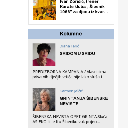
Zmajevac
Ivan Zoričić, trener
Karate kluba „ Šibenik
1066” za djecu iz kvarta
pretvorio svoju garažu
u igraonicu, postavio
ljuljačke i trampolin i
organizirao dječje
Kolumne
ljetno kino.
Diana Ferić
SRIDOM U SRIDU
PREDIZBORNA KAMPANJA / Vlasnicima
privatnih dječjih vrtića nije lako slušati
Restovićeva obećanja jer ispada da to
što oni rade u Šibeniku ne postoji
Karmen Jelčić
GRINTANJA ŠIBENSKE
NEVISTE
ŠIBENSKA NEVISTA OPET GRINTA:Slučaj
AS EKO ili je li u Šibeniku vuk pojeo
magare, a profit ljubav prema