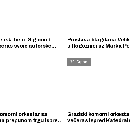
benski bend Sigmund
Proslava blagdana Veli
je autorske
u Rogoznici uz Marka Pe
 travi ispred Azimuta
Pecu
30. Srpanj
omorni orkestar sa
Gradski komorni orkestar
na prepunom trgu ispred
večeras ispred Katedrale
 i Vijećnice odao još
pjevaju Arsenu u čast