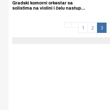
Puljanim
Gradski komorni orkestar sa
solistima na violini i čelu nastupio
u Katedrali i još jednom oduševio
publiku
1
2
3