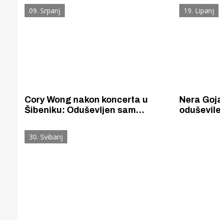
korupciju, drogu, krizu braka,
jednom p
09. Srpanj
19. Lipanj
seksualne perverzije... odgovor je
poražavajući.
Cory Wong nakon koncerta u
Nera Goj
Šibeniku: Oduševljen sam
oduševile
tvrđavom sv. Mihovila, ovo mjesto
izvedom 
je predivno!
30. Svibanj
Gornji tok
Otkrijte h
edukativnom kampusu 