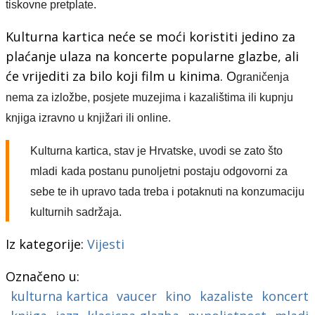
tiskovne pretplate.
Kulturna kartica neće se moći koristiti jedino za
plaćanje ulaza na koncerte popularne glazbe, ali
će vrijediti za bilo koji film u kinima. O
graničenja
nema
za izložbe, posjete muzejima i kazalištima ili kupnju
knjiga
izravno u knjižari ili online
.
Kulturna kartica, stav je Hrvatske, uvodi se zato što
mladi
kada postanu
punoljetn
i
postaju odgovorn
i
za
sebe
te
ih
upravo
tada treba i potaknuti na konzumaciju
kulturnih sadržaja.
Iz kategorije:
Vijesti
Označeno u:
kulturna kartica
vaucer
kino
kazaliste
koncert