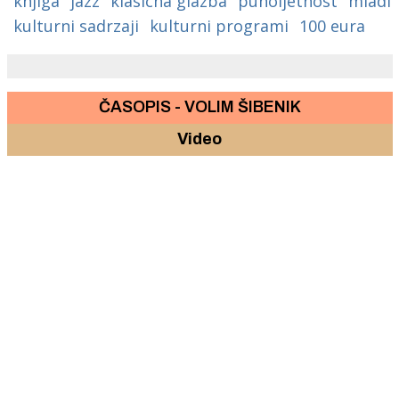
knjiga
jazz
klasicna glazba
punoljetnost
mladi
kulturni sadrzaji
kulturni programi
100 eura
ČASOPIS - VOLIM ŠIBENIK
Video