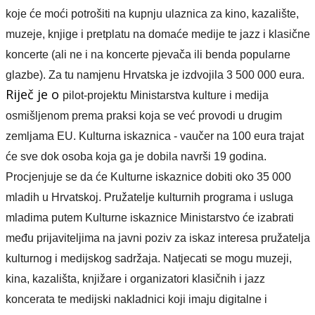
koj
e
će moći potrošiti na kupnju ulaznica za kino, kazalište,
muzeje, knjig
e
i pretplat
u
na domaće medije
te
jazz i klasične
koncerte
(ali ne i na koncerte pjevača ili benda popularne
glazbe). Za tu namjenu Hrvatska je izdvojila 3 500 000 eura
.
Riječ je o
pilot-projekt
u
Ministarstv
a
kulture i medija
osmišljenom prema praksi koja se već provodi u drugim
zemljama EU. Kulturna iskaznica - vaučer na 100 eura trajat
će sve dok osoba koja ga je dobila navrši 19 godina.
Procje
njuje se da će Kulturne iskaznice dobiti oko
35 000
mladih
u Hrvatskoj. Pružatelje kulturnih programa i usluga
mladima putem Kulturne iskaznice
Ministarstvo će
izabrati
među prijaviteljima na javni
poziv za iskaz interesa pružatelj
a
kulturnog i medijskog sadržaja.
Natjecati se mogu
muzeji,
kina, kazališta, knjižare i organizatori klasičnih
i jazz
koncerata te medijski nakladnici koji imaju digitalne i