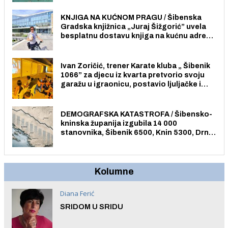
građane i posjetitelje.
KNJIGA NA KUĆNOM PRAGU / Šibenska
Gradska knjižnica „Juraj Šižgorić” uvela
besplatnu dostavu knjiga na kućnu adresu
električnim biciklom.
Ivan Zoričić, trener Karate kluba „ Šibenik
1066” za djecu iz kvarta pretvorio svoju
garažu u igraonicu, postavio ljuljačke i
trampolin i organizirao dječje ljetno kino.
DEMOGRAFSKA KATASTROFA / Šibensko-
kninska županija izgubila 14 000
stanovnika, Šibenik 6500, Knin 5300, Drniš
1758, Skradin 625, Vodice 275...
Kolumne
Diana Ferić
SRIDOM U SRIDU