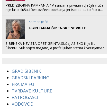
PREDIZBORNA KAMPANJA / Vlasnicima privatnih dječjih vrtića
nije lako slušati Restovićeva obećanja jer ispada da to što oni
rade u Šibeniku ne postoji
Karmen Jelčić
GRINTANJA ŠIBENSKE NEVISTE
ŠIBENSKA NEVISTA OPET GRINTA:Slučaj AS EKO ili je li u
Šibeniku vuk pojeo magare, a profit ljubav prema životinjama?
GRAD ŠIBENIK
GRADSKI PARKING
FRA MA FU
TVRĐAVE KULTURE
VATROGASCI
VODOVOD