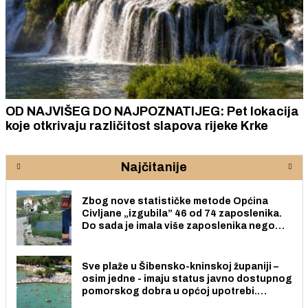
OD NAJVIŠEG DO NAJPOZNATIJEG: Pet lokacija
koje otkrivaju različitost slapova rijeke Krke
Najčitanije
Zbog nove statističke metode Općina
Civljane „izgubila” 46 od 74 zaposlenika.
Do sada je imala više zaposlenika nego
radno sposobnih osoba među svojih 170
stanovnika.
Sve plaže u Šibensko-kninskoj županiji –
osim jedne - imaju status javno dostupnog
pomorskog dobra u općoj upotrebi.
Pristup je slobodan i besplatan za sve