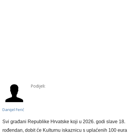
Podijeli:
Danijel Ferić
S
vi
građani Republike Hrvatske koji u 2026. godi slave 18.
rođendan, dobit će K
ulturnu iskaznicu s
uplaćenih
100 eura