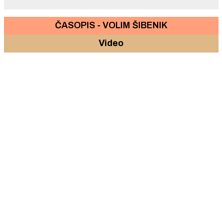
ČASOPIS - VOLIM ŠIBENIK
Video