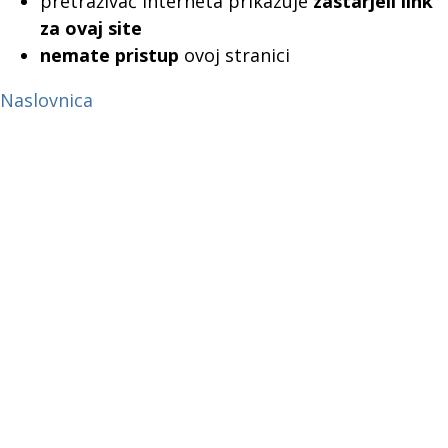
pretraživač interneta prikazuje
zastarjeli link
za ovaj site
nemate pristup
ovoj stranici
Naslovnica