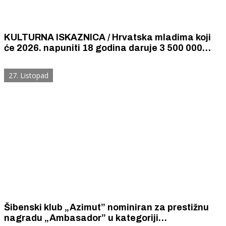
KULTURNA ISKAZNICA / Hrvatska mladima koji
će 2026. napuniti 18 godina daruje 3 500 000
eura za konzumaciju kulturnih sadržaja - kino,
kazalište, muzeje, koncerte, knjige...
27. Listopad
Šibenski klub „Azimut” nominiran za prestižnu
nagradu „Ambasador” u kategoriji