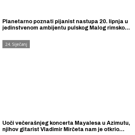
Planetarno poznati pijanist nastupa 20. lipnja u
jedinstvenom ambijentu pulskog Malog rimskog
kazališta u sklopu hvaljenje svjetske turneje
Segmenti
24. Siječanj
Uoči večerašnjeg koncerta Mayalesa u Azimutu,
njihov gitarist Vladimir Mirčeta nam je otkrio