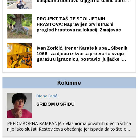
besplatnu dostavu knjiga na kućnu adresu
električnim biciklom.
PROJEKT ZAŠITE STOLJETNIH
HRASTOVA: Napravljen prvi stručni
pregled hrastova na lokaciji Zmajevac
Ivan Zoričić, trener Karate kluba „ Šibenik
1066” za djecu iz kvarta pretvorio svoju
garažu u igraonicu, postavio ljuljačke i
trampolin i organizirao dječje ljetno kino.
Kolumne
Diana Ferić
SRIDOM U SRIDU
PREDIZBORNA KAMPANJA / Vlasnicima privatnih dječjih vrtića
nije lako slušati Restovićeva obećanja jer ispada da to što oni
rade u Šibeniku ne postoji