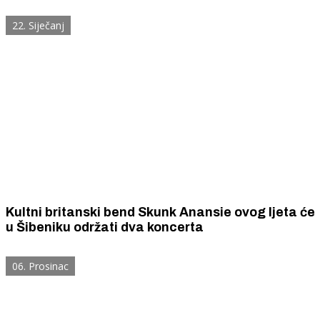
koliko ga je obilježio rodni Šibenik
22. Siječanj
Kultni britanski bend Skunk Anansie ovog ljeta će
u Šibeniku održati dva koncerta
06. Prosinac