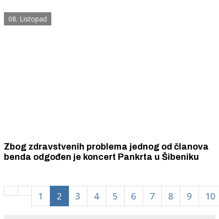
“Underground prostor godine”, a Tvrđava sv.
Mihovila u kategoriji “Event godine”.
08. Listopad
Zbog zdravstvenih problema jednog od članova
benda odgođen je koncert Pankrta u Šibeniku
1
2
3
4
5
6
7
8
9
10