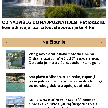
OD NAJVIŠEG DO NAJPOZNATIJEG: Pet lokacija
koje otkrivaju različitost slapova rijeke Krke
Najčitanije
Zbog nove statističke metode Općina
Civljane „izgubila” 46 od 74 zaposlenika.
Do sada je imala više zaposlenika nego
radno sposobnih osoba među svojih 170
stanovnika.
Sve plaže u Šibensko-kninskoj županiji –
osim jedne - imaju status javno dostupnog
pomorskog dobra u općoj upotrebi.
Pristup je slobodan i besplatan za sve
građane i posjetitelje.
KNJIGA NA KUĆNOM PRAGU / Šibenska
Gradska knjižnica „Juraj Šižgorić” uvela