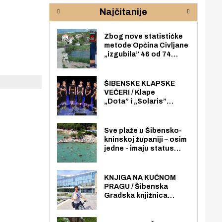
rijeke Krke
sud
Najčitanije
pod
zaj
Zbog nove statističke
metode Općina Civljane
„izgubila” 46 od 74
zaposlenika. Do sada je
imala više zaposlenika
nego radno sposobnih
ŠIBENSKE KLAPSKE
osoba među svojih 170
VEČERI / Klape
stanovnika.
„Dota” i „Solaris”
otvaraju 27. Šibenske
klapske večeri na Maloj
loži
Sve plaže u Šibensko-
kninskoj županiji – osim
jedne - imaju status
javno dostupnog
pomorskog dobra u
općoj upotrebi. Pristup
KNJIGA NA KUĆNOM
je slobodan i besplatan
PRAGU / Šibenska
za sve građane i
Gradska knjižnica
posjetitelje.
„Juraj Šižgorić” uvela
besplatnu dostavu