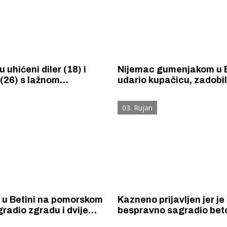
 uhićeni diler (18) i
Nijemac gumenjakom u B
(26) s lažnom
udario kupačicu, zadobil
m, u Tisnom pijani
ozljede opasne po život
st vozio drogiranog
03. Rujan
a u Vodicama uhićen
 (69)
 u Betini na pomorskom
Kazneno prijavljen jer je
radio zgradu i dvije
bespravno sagradio bet
jame, kazneno je
objekt na zaštićenom o