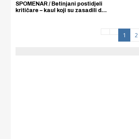
Puljanim
SPOMENAR / Betinjani postidjeli
kritičare – kaul koji su zasadili dao
je odličan urod. Na šibensku
pijacu dovezli su 2000 zdravih i
jedrih glavica tog povrća.
1
2