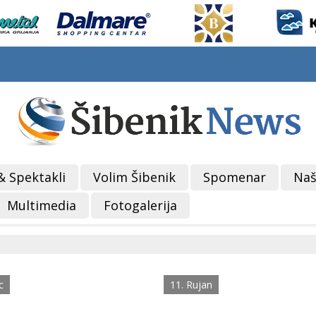
& Spektakli
Volim Šibenik
Spomenar
Naš
Multimedia
Fotogalerija
c
11. Rujan