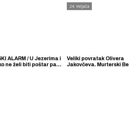
pojasu u Betini
24. Veljača
I ALARM / U Jezerima i
Veliki povratak Olivera
ko ne želi biti poštar pa
Jakovčeva. Murterski Be
nose osobe iz drugih
novu pjesmu. "Reci mi, 
Šibensko-kninske
moje" rasna je dalmatin
šansona, a Oliver je izv
stilu.
 Krke iz prve ruke -
Šibenik spreman za dol
ostel Titius u
električnih autobusa: i
NP Krka u
12 punionica na kolodvo