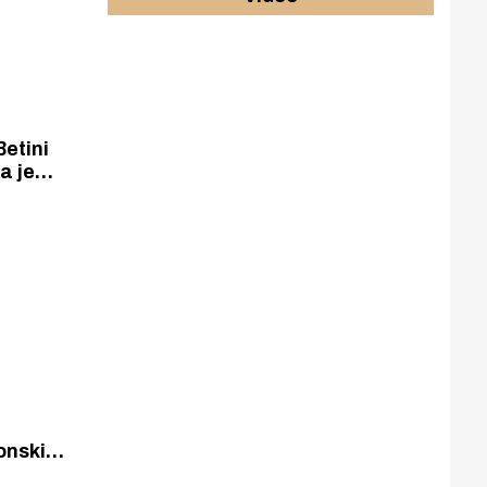
etini
a je
onski
balnom