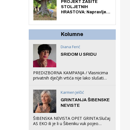
knjiga na kućnu adresu
PROJEKT ZAŠITE
električnim biciklom.
STOLJETNIH
HRASTOVA: Napravljen
prvi stručni pregled
hrastova na lokaciji
Zmajevac
Kolumne
Diana Ferić
SRIDOM U SRIDU
PREDIZBORNA KAMPANJA / Vlasnicima
privatnih dječjih vrtića nije lako slušati
Restovićeva obećanja jer ispada da to
što oni rade u Šibeniku ne postoji
Karmen Jelčić
GRINTANJA ŠIBENSKE
NEVISTE
ŠIBENSKA NEVISTA OPET GRINTA:Slučaj
AS EKO ili je li u Šibeniku vuk pojeo
magare, a profit ljubav prema