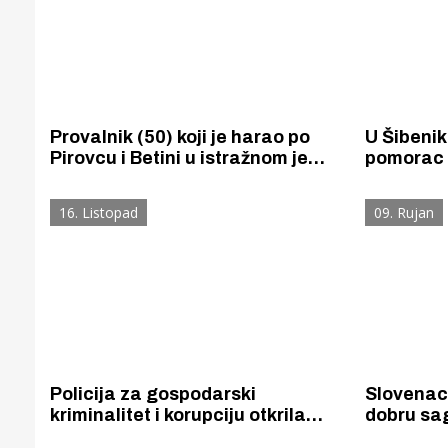
Provalnik (50) koji je harao po
U Šibeniku
Pirovcu i Betini u istražnom je
pomorac 
zatvoru. Krao je sve od posteljine
matrikulo
i vodokotlića do bicikla i solarnih
motocikli
16. Listopad
09. Rujan
panela.
putnika, 
prevarant
Policija za gospodarski
Slovenac
kriminalitet i korupciju otkrila
dobru sag
graditeljicu koja je u Betini
septičke 