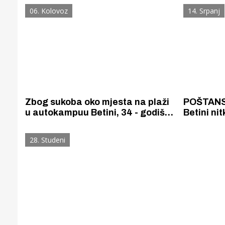
bespravno gradila na području od
prijavljen
06. Kolovoz
14. Srpanj
posebnog interesa za državu
Zbog sukoba oko mjesta na plaži
POŠTANSK
u autokampuu Betini, 34 - godišnji
Betini nit
Slovenac završio u pritvoru
poštu raz
dijelova 
28. Studeni
županije.
Gornji tok
Otkrijte h
edukativnom kampusu 