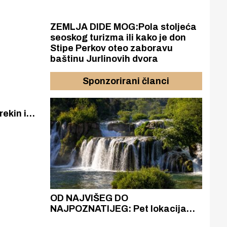
ZEMLJA DIDE MOG:Pola stoljeća
seoskog turizma ili kako je don
Stipe Perkov oteo zaboravu
baštinu Jurlinovih dvora
Sponzorirani članci
rekin ima
more
ska
odi u svom
azak
OD NAJVIŠEG DO
ZA
zgrađeno
NAJPOZNATIJEG: Pet lokacija
AKA
ru
koje otkrivaju različitost slapova
isku