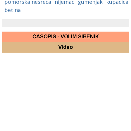
pomorska nesreca
nijemac
gumenjak
kupacica
betina
ČASOPIS - VOLIM ŠIBENIK
Video