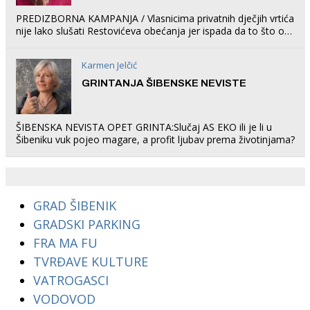
PREDIZBORNA KAMPANJA / Vlasnicima privatnih dječjih vrtića
nije lako slušati Restovićeva obećanja jer ispada da to što oni
rade u Šibeniku ne postoji
Karmen Jelčić
GRINTANJA ŠIBENSKE NEVISTE
ŠIBENSKA NEVISTA OPET GRINTA:Slučaj AS EKO ili je li u
Šibeniku vuk pojeo magare, a profit ljubav prema životinjama?
GRAD ŠIBENIK
GRADSKI PARKING
FRA MA FU
TVRĐAVE KULTURE
VATROGASCI
VODOVOD