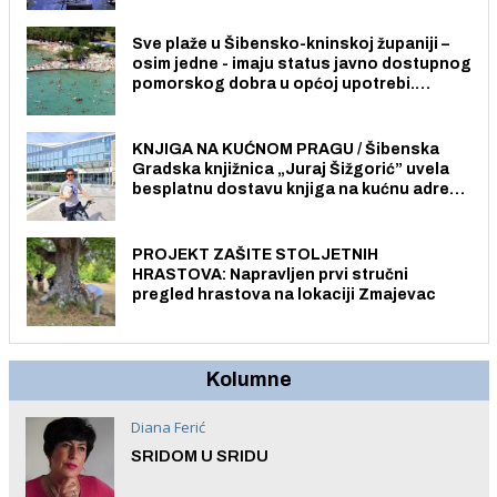
Sve plaže u Šibensko-kninskoj županiji –
osim jedne - imaju status javno dostupnog
pomorskog dobra u općoj upotrebi.
Pristup je slobodan i besplatan za sve
građane i posjetitelje.
KNJIGA NA KUĆNOM PRAGU / Šibenska
Gradska knjižnica „Juraj Šižgorić” uvela
besplatnu dostavu knjiga na kućnu adresu
električnim biciklom.
PROJEKT ZAŠITE STOLJETNIH
HRASTOVA: Napravljen prvi stručni
pregled hrastova na lokaciji Zmajevac
Kolumne
Diana Ferić
SRIDOM U SRIDU