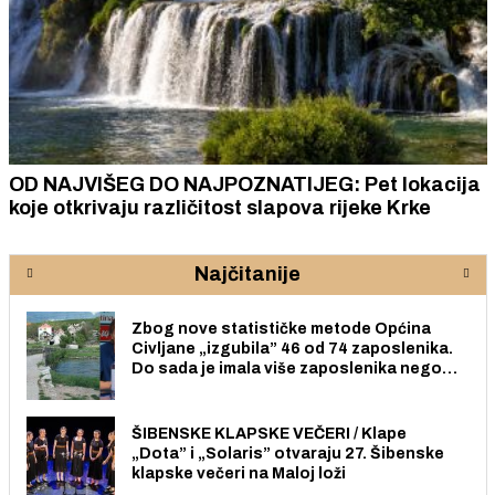
OD NAJVIŠEG DO NAJPOZNATIJEG: Pet lokacija
koje otkrivaju različitost slapova rijeke Krke
Najčitanije
Zbog nove statističke metode Općina
Civljane „izgubila” 46 od 74 zaposlenika.
Do sada je imala više zaposlenika nego
radno sposobnih osoba među svojih 170
stanovnika.
ŠIBENSKE KLAPSKE VEČERI / Klape
„Dota” i „Solaris” otvaraju 27. Šibenske
klapske večeri na Maloj loži