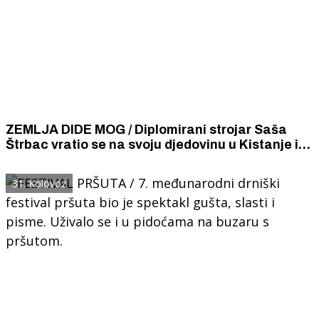
ZEMLJA DIDE MOG / Diplomirani strojar Saša
Štrbac vratio se na svoju djedovinu u Kistanje i
sa suprugom i petero kćeri bavi se stočarstvom
31. Kolovoz