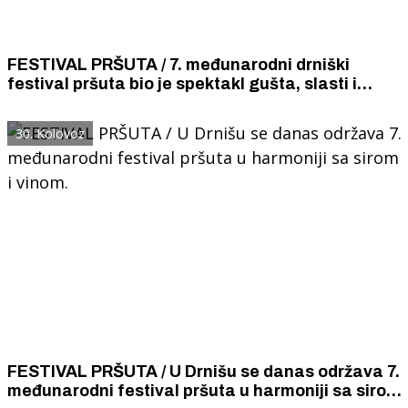
FESTIVAL PRŠUTA / 7. međunarodni drniški
festival pršuta bio je spektakl gušta, slasti i
pisme. Uživalo se i u pidoćama na buzaru s
pršutom.
30. Kolovoz
FESTIVAL PRŠUTA / U Drnišu se danas održava 7.
međunarodni festival pršuta u harmoniji sa sirom