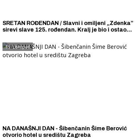
SRETAN ROĐENDAN / Slavni i omiljeni „Zdenka”
sirevi slave 125. rođendan. Kralj je bio i ostao
„Zdenka” topljeni sir.
15. Listopad
NA DANAŠNJI DAN - Šibenčanin Šime Berović
otvorio hotel u središtu Zagreba