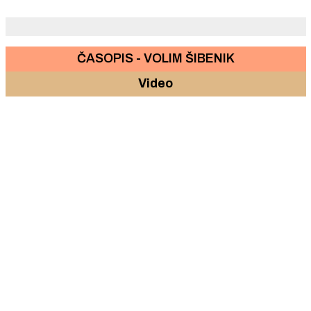
ČASOPIS - VOLIM ŠIBENIK
Video