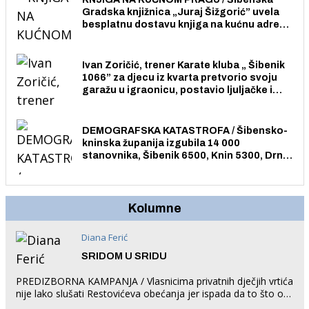
Gradska knjižnica „Juraj Šižgorić” uvela
besplatnu dostavu knjiga na kućnu adresu
električnim biciklom.
Ivan Zoričić, trener Karate kluba „ Šibenik
1066” za djecu iz kvarta pretvorio svoju
garažu u igraonicu, postavio ljuljačke i
trampolin i organizirao dječje ljetno kino.
DEMOGRAFSKA KATASTROFA / Šibensko-
kninska županija izgubila 14 000
stanovnika, Šibenik 6500, Knin 5300, Drniš
1758, Skradin 625, Vodice 275...
Kolumne
Diana Ferić
SRIDOM U SRIDU
PREDIZBORNA KAMPANJA / Vlasnicima privatnih dječjih vrtića
nije lako slušati Restovićeva obećanja jer ispada da to što oni
rade u Šibeniku ne postoji