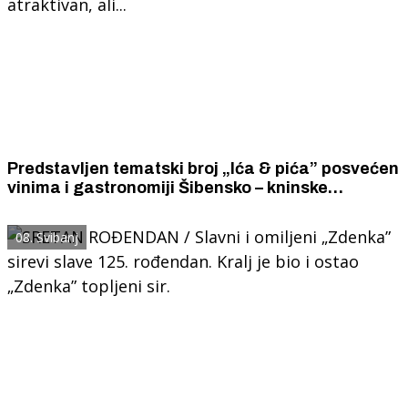
Predstavljen tematski broj „Ića & pića” posvećen
vinima i gastronomiji Šibensko – kninske
županije. Časopis je reprezentativan i
atraktivan, ali...
08. Svibanj