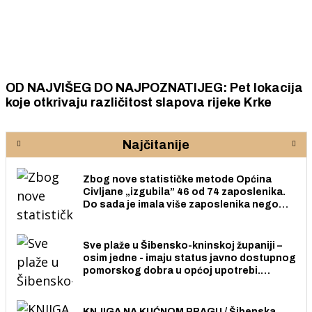
OD NAJVIŠEG DO NAJPOZNATIJEG: Pet lokacija
koje otkrivaju različitost slapova rijeke Krke
Najčitanije
Zbog nove statističke metode Općina
Civljane „izgubila” 46 od 74 zaposlenika.
Do sada je imala više zaposlenika nego
radno sposobnih osoba među svojih 170
stanovnika.
Sve plaže u Šibensko-kninskoj županiji –
osim jedne - imaju status javno dostupnog
pomorskog dobra u općoj upotrebi.
Pristup je slobodan i besplatan za sve
građane i posjetitelje.
KNJIGA NA KUĆNOM PRAGU / Šibenska