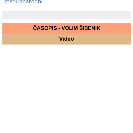
medunbarodni
ČASOPIS - VOLIM ŠIBENIK
Video