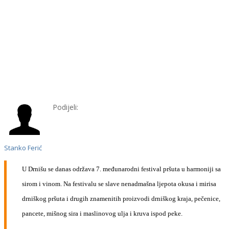
Podijeli:
Stanko Ferić
U Drnišu se danas održava 7. međunarodni festival pršuta u harmoniji sa
sirom i vinom. Na festivalu se slave nenadmašna ljepota okusa i mirisa
drniškog pršuta i drugih znamenitih proizvodi drniškog kraja, pečenice,
pancete, mišnog sira i maslinovog ulja i kruva ispod peke.