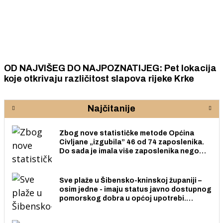
OD NAJVIŠEG DO NAJPOZNATIJEG: Pet lokacija
koje otkrivaju različitost slapova rijeke Krke
Najčitanije
Zbog nove statističke metode Općina
Civljane „izgubila” 46 od 74 zaposlenika.
Do sada je imala više zaposlenika nego
radno sposobnih osoba među svojih 170
stanovnika.
Sve plaže u Šibensko-kninskoj županiji –
osim jedne - imaju status javno dostupnog
pomorskog dobra u općoj upotrebi.
Pristup je slobodan i besplatan za sve
građane i posjetitelje.