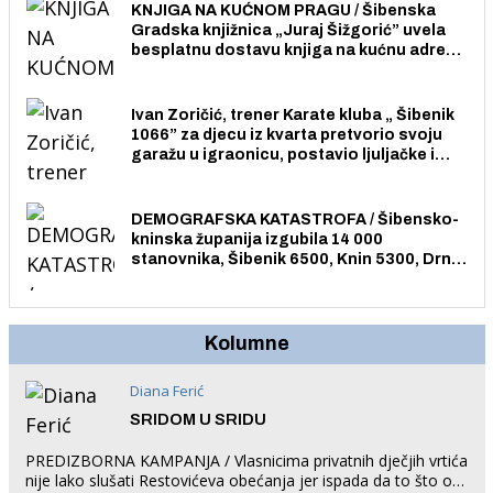
KNJIGA NA KUĆNOM PRAGU / Šibenska
Gradska knjižnica „Juraj Šižgorić” uvela
besplatnu dostavu knjiga na kućnu adresu
električnim biciklom.
Ivan Zoričić, trener Karate kluba „ Šibenik
1066” za djecu iz kvarta pretvorio svoju
garažu u igraonicu, postavio ljuljačke i
trampolin i organizirao dječje ljetno kino.
DEMOGRAFSKA KATASTROFA / Šibensko-
kninska županija izgubila 14 000
stanovnika, Šibenik 6500, Knin 5300, Drniš
1758, Skradin 625, Vodice 275...
Kolumne
Diana Ferić
SRIDOM U SRIDU
PREDIZBORNA KAMPANJA / Vlasnicima privatnih dječjih vrtića
nije lako slušati Restovićeva obećanja jer ispada da to što oni