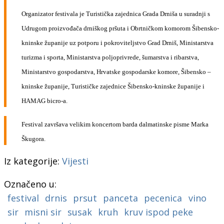
Organizator festivala je Turistička zajednica Grada Drniša u suradnji s
Udrugom proizvođača drniškog pršuta i Obrtničkom komorom Šibensko-
kninske županije uz potporu i pokroviteljstvo Grad Drniš, Ministarstva
turizma i sporta, Ministarstva poljoprivrede, šumarstva i ribarstva,
Ministarstvo gospodarstva, Hrvatske gospodarske komore, Šibensko –
kninske županije, Turističke zajednice Šibensko-kninske županije i
HAMAG bicro-a.
Festival završava velikim koncertom barda dalmatinske pisme Marka
Škugora.
Iz kategorije:
Vijesti
Označeno u:
festival
drnis
prsut
panceta
pecenica
vino
sir
misni sir
susak
kruh
kruv ispod peke