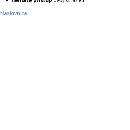
nemate pristup
ovoj stranici
Naslovnica