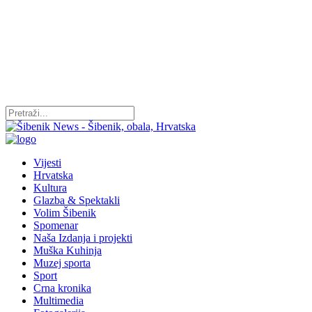
Vijesti
Hrvatska
Kultura
Glazba & Spektakli
Volim Šibenik
Spomenar
Naša Izdanja i projekti
Muška Kuhinja
Muzej sporta
Sport
Crna kronika
Multimedia