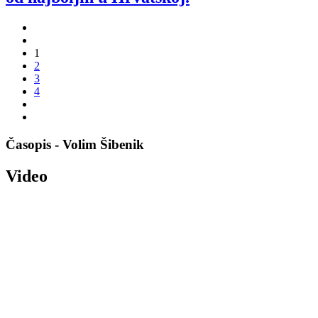
1
2
3
4
Časopis - Volim Šibenik
Video