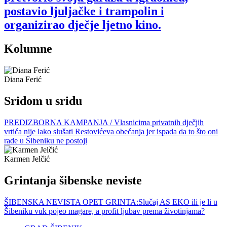
postavio ljuljačke i trampolin i
organizirao dječje ljetno kino.
Kolumne
Diana Ferić
Sridom u sridu
PREDIZBORNA KAMPANJA / Vlasnicima privatnih dječjih
vrtića nije lako slušati Restovićeva obećanja jer ispada da to što oni
rade u Šibeniku ne postoji
Karmen Jelčić
Grintanja šibenske neviste
ŠIBENSKA NEVISTA OPET GRINTA:Slučaj AS EKO ili je li u
Šibeniku vuk pojeo magare, a profit ljubav prema životinjama?