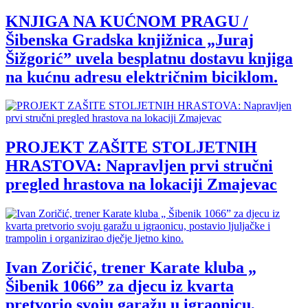
KNJIGA NA KUĆNOM PRAGU /
Šibenska Gradska knjižnica „Juraj
Šižgorić” uvela besplatnu dostavu knjiga
na kućnu adresu električnim biciklom.
PROJEKT ZAŠITE STOLJETNIH
HRASTOVA: Napravljen prvi stručni
pregled hrastova na lokaciji Zmajevac
Ivan Zoričić, trener Karate kluba „
Šibenik 1066” za djecu iz kvarta
pretvorio svoju garažu u igraonicu,