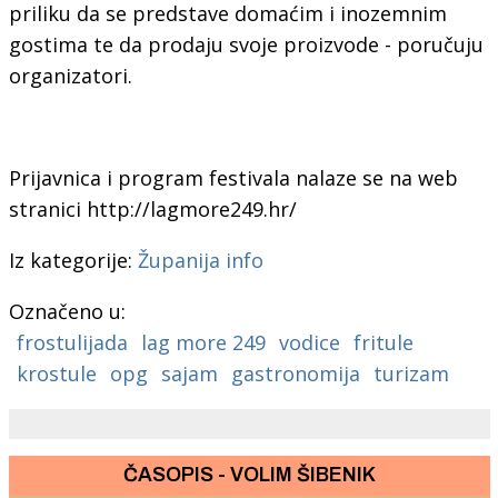
priliku da se predstave domaćim i inozemnim
gostima te da prodaju svoje proizvode - poručuju
organizatori.
Prijavnica i program festivala nalaze se na web
stranici http://lagmore249.hr/
Iz kategorije:
Županija info
Označeno u:
frostulijada
lag more 249
vodice
fritule
krostule
opg
sajam
gastronomija
turizam
ČASOPIS - VOLIM ŠIBENIK