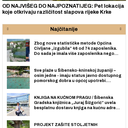
OD NAJVIŠEG DO NAJPOZNATIJEG: Pet lokacija
koje otkrivaju različitost slapova rijeke Krke
Najčitanije
Zbog nove statističke metode Općina
Civljane „izgubila” 46 od 74 zaposlenika.
Do sada je imala više zaposlenika nego
radno sposobnih osoba među svojih 170
stanovnika.
Sve plaže u Šibensko-kninskoj županiji –
osim jedne - imaju status javno dostupnog
pomorskog dobra u općoj upotrebi.
Pristup je slobodan i besplatan za sve
građane i posjetitelje.
KNJIGA NA KUĆNOM PRAGU / Šibenska
Gradska knjižnica „Juraj Šižgorić” uvela
besplatnu dostavu knjiga na kućnu adresu
električnim biciklom.
PROJEKT ZAŠITE STOLJETNIH