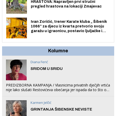
HRASTOVA: Napravljen prvi stručni
pregled hrastova na lokaciji Zmajevac
Ivan Zoričić, trener Karate kluba „ Šibenik
1066” za djecu iz kvarta pretvorio svoju
garažu u igraonicu, postavio ljuljačke i
trampolin i organizirao dječje ljetno kino.
Kolumne
Diana Ferić
SRIDOM U SRIDU
PREDIZBORNA KAMPANJA / Vlasnicima privatnih dječjih vrtića
nije lako slušati Restovićeva obećanja jer ispada da to što oni
rade u Šibeniku ne postoji
Karmen Jelčić
GRINTANJA ŠIBENSKE NEVISTE