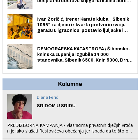
besplatnu dostavu knjiga na kućnu adresu
električnim biciklom.
Ivan Zoričić, trener Karate kluba „ Šibenik
1066” za djecu iz kvarta pretvorio svoju
garažu u igraonicu, postavio ljuljačke i
trampolin i organizirao dječje ljetno kino.
DEMOGRAFSKA KATASTROFA / Šibensko-
kninska županija izgubila 14 000
stanovnika, Šibenik 6500, Knin 5300, Drniš
1758, Skradin 625, Vodice 275...
Kolumne
Diana Ferić
SRIDOM U SRIDU
PREDIZBORNA KAMPANJA / Vlasnicima privatnih dječjih vrtića
nije lako slušati Restovićeva obećanja jer ispada da to što oni
rade u Šibeniku ne postoji