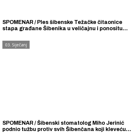
SPOMENAR / Ples šibenske Težačke čitaonice
stapa građane Šibenika u veličajnu i ponositu
kulturnu cjelinu – zajedništvo seljaka,
inteligencije, radništva i poduzetnika.
03. Siječanj
SPOMENAR / Šibenski stomatolog Miho Jerinić
podnio tužbu protiv svih Šibenčana koji kleveću