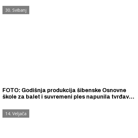
30. Svibanj
FOTO: Godišnja produkcija šibenske Osnovne
škole za balet i suvremeni ples napunila tvrđavu
svetog Mihovila
14. Veljača