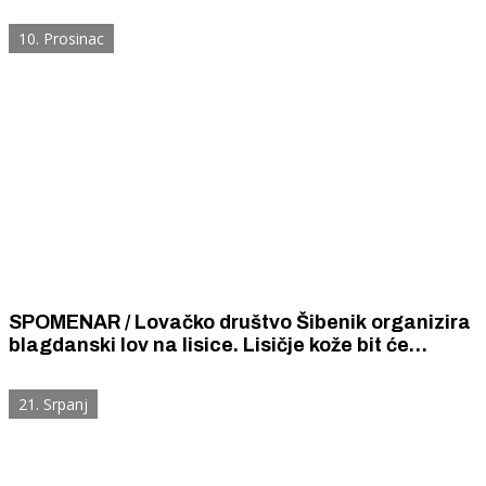
luksuznih soba s centralnim grijanjem, vrhunski
restoran, kavanu i koncertno-plesnu dvoranu.
10. Prosinac
SPOMENAR / Lovačko društvo Šibenik organizira
blagdanski lov na lisice. Lisičje kože bit će
nagrade u dobrotvornim lutrijama na
prosinačkim plesovima i čajankama.
21. Srpanj