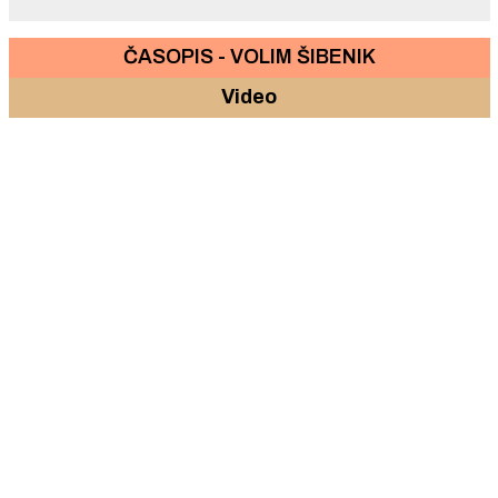
ČASOPIS - VOLIM ŠIBENIK
Video