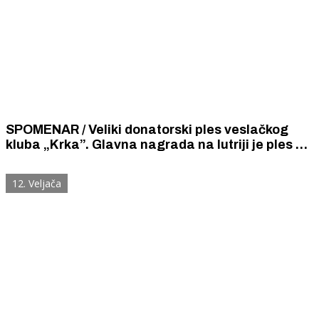
SPOMENAR / Veliki donatorski ples veslačkog
kluba „Krka”. Glavna nagrada na lutriji je ples s
miss orkestra šibenske Narodne glazbe
gospođicom Dulibić.
12. Veljača