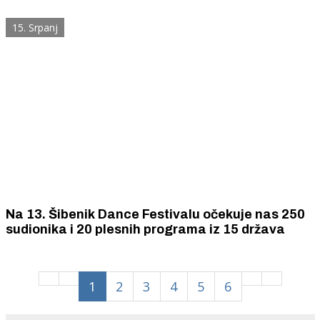
Šibenik, tvrde da im je u Šibeniku slabo i da u
Šibeniku nema zabave
15. Srpanj
Na 13. Šibenik Dance Festivalu očekuje nas 250
sudionika i 20 plesnih programa iz 15 država
1
2
3
4
5
6