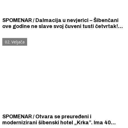
SPOMENAR / Dalmacija u nevjerici – Šibenčani
ove godine ne slave svoj čuveni tusti četvrtak!
Nemar plesa ni gozbe, Kalelarga je pusta ki da je
susvita.
02. Veljača
SPOMENAR / Otvara se preuređeni i
modernizirani šibenski hotel „Krka”. Ima 40