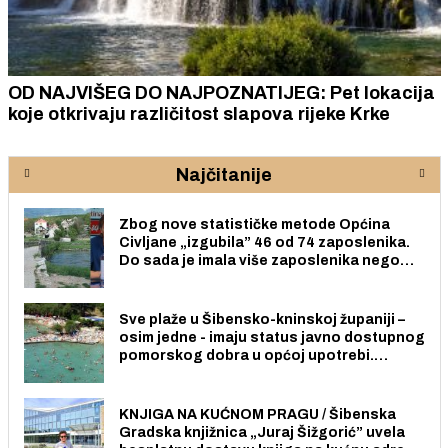
OD NAJVIŠEG DO NAJPOZNATIJEG: Pet lokacija
koje otkrivaju različitost slapova rijeke Krke
Najčitanije
Zbog nove statističke metode Općina
Civljane „izgubila” 46 od 74 zaposlenika.
Do sada je imala više zaposlenika nego
radno sposobnih osoba među svojih 170
stanovnika.
Sve plaže u Šibensko-kninskoj županiji –
osim jedne - imaju status javno dostupnog
pomorskog dobra u općoj upotrebi.
Pristup je slobodan i besplatan za sve
građane i posjetitelje.
KNJIGA NA KUĆNOM PRAGU / Šibenska
Gradska knjižnica „Juraj Šižgorić” uvela