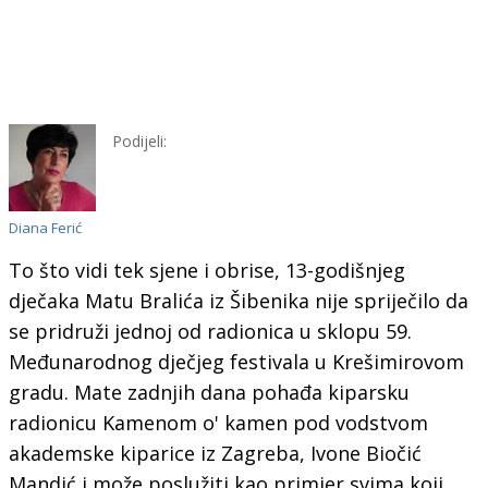
Podijeli:
Diana Ferić
To što vidi tek sjene i obrise, 13-godišnjeg
dječaka Matu Bralića iz Šibenika nije spriječilo da
se pridruži jednoj od radionica u sklopu 59.
Međunarodnog dječjeg festivala u Krešimirovom
gradu. Mate zadnjih dana pohađa kiparsku
radionicu Kamenom o' kamen pod vodstvom
akademske kiparice iz Zagreba, Ivone Biočić
Mandić i može poslužiti kao primjer svima koji