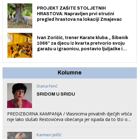
PROJEKT ZAŠITE STOLJETNIH
HRASTOVA: Napravljen prvi stručni
pregled hrastova na lokaciji Zmajevac
Ivan Zoričić, trener Karate kluba „ Šibenik
1066” za djecu iz kvarta pretvorio svoju
garažu u igraonicu, postavio ljuljačke i
trampolin i organizirao dječje ljetno kino.
Kolumne
Diana Ferić
SRIDOM U SRIDU
PREDIZBORNA KAMPANJA / Vlasnicima privatnih dječjih vrtića
nije lako slušati Restovićeva obećanja jer ispada da to što oni
rade u Šibeniku ne postoji
Karmen Jelčić