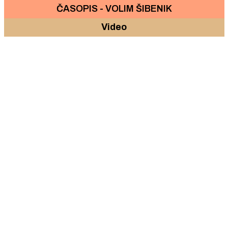
ČASOPIS - VOLIM ŠIBENIK
Video