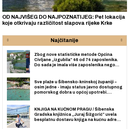
OD NAJVIŠEG DO NAJPOZNATIJEG: Pet lokacija
koje otkrivaju različitost slapova rijeke Krke
Najčitanije
Zbog nove statističke metode Općina
Civljane „izgubila” 46 od 74 zaposlenika.
Do sada je imala više zaposlenika nego
radno sposobnih osoba među svojih 170
stanovnika.
Sve plaže u Šibensko-kninskoj županiji –
osim jedne - imaju status javno dostupnog
pomorskog dobra u općoj upotrebi.
Pristup je slobodan i besplatan za sve
građane i posjetitelje.
KNJIGA NA KUĆNOM PRAGU / Šibenska
Gradska knjižnica „Juraj Šižgorić” uvela
besplatnu dostavu knjiga na kućnu adresu
električnim biciklom.