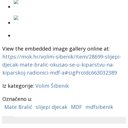
View the embedded image gallery online at:
https://mok.hr/volim-sibenik/item/28699-slijepi-
djecak-mate-bralic-okusao-se-u-kiparstvu-na-
kiparskoj-radionici-mdf-a#sigProIdc663032389
Iz kategorije:
Volim Šibenik
Označeno u:
Mate Bralić
slijepi djecak
MDF
mdfsibenik