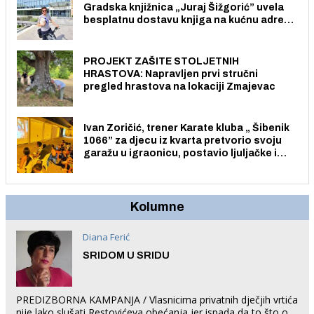
Gradska knjižnica „Juraj Šižgorić” uvela
besplatnu dostavu knjiga na kućnu adresu
električnim biciklom.
PROJEKT ZAŠITE STOLJETNIH
HRASTOVA: Napravljen prvi stručni
pregled hrastova na lokaciji Zmajevac
Ivan Zoričić, trener Karate kluba „ Šibenik
1066” za djecu iz kvarta pretvorio svoju
garažu u igraonicu, postavio ljuljačke i
trampolin i organizirao dječje ljetno kino.
Kolumne
Diana Ferić
SRIDOM U SRIDU
PREDIZBORNA KAMPANJA / Vlasnicima privatnih dječjih vrtića
nije lako slušati Restovićeva obećanja jer ispada da to što oni