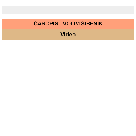
ČASOPIS - VOLIM ŠIBENIK
Video