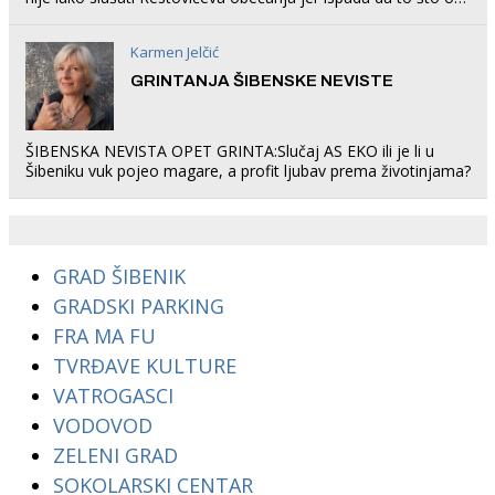
rade u Šibeniku ne postoji
Karmen Jelčić
GRINTANJA ŠIBENSKE NEVISTE
ŠIBENSKA NEVISTA OPET GRINTA:Slučaj AS EKO ili je li u
Šibeniku vuk pojeo magare, a profit ljubav prema životinjama?
GRAD ŠIBENIK
GRADSKI PARKING
FRA MA FU
TVRĐAVE KULTURE
VATROGASCI
VODOVOD
ZELENI GRAD
SOKOLARSKI CENTAR