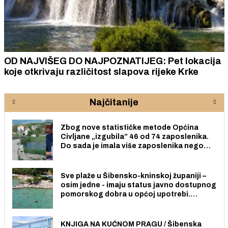
OD NAJVIŠEG DO NAJPOZNATIJEG: Pet lokacija
koje otkrivaju različitost slapova rijeke Krke
Najčitanije
Zbog nove statističke metode Općina
Civljane „izgubila” 46 od 74 zaposlenika.
Do sada je imala više zaposlenika nego
radno sposobnih osoba među svojih 170
stanovnika.
Sve plaže u Šibensko-kninskoj županiji –
osim jedne - imaju status javno dostupnog
pomorskog dobra u općoj upotrebi.
Pristup je slobodan i besplatan za sve
građane i posjetitelje.
KNJIGA NA KUĆNOM PRAGU / Šibenska