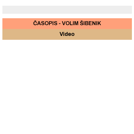
ČASOPIS - VOLIM ŠIBENIK
Video