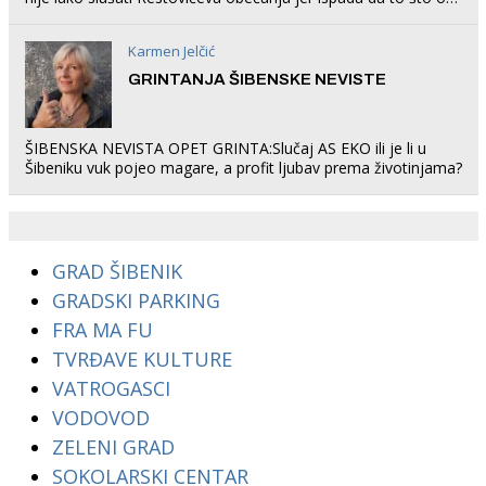
rade u Šibeniku ne postoji
Karmen Jelčić
GRINTANJA ŠIBENSKE NEVISTE
ŠIBENSKA NEVISTA OPET GRINTA:Slučaj AS EKO ili je li u
Šibeniku vuk pojeo magare, a profit ljubav prema životinjama?
GRAD ŠIBENIK
GRADSKI PARKING
FRA MA FU
TVRĐAVE KULTURE
VATROGASCI
VODOVOD
ZELENI GRAD
SOKOLARSKI CENTAR