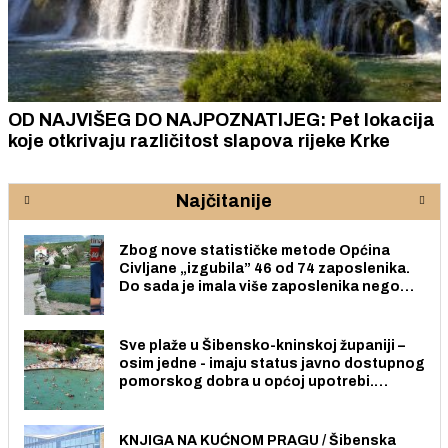
OD NAJVIŠEG DO NAJPOZNATIJEG: Pet lokacija
koje otkrivaju različitost slapova rijeke Krke
Najčitanije
Zbog nove statističke metode Općina
Civljane „izgubila” 46 od 74 zaposlenika.
Do sada je imala više zaposlenika nego
radno sposobnih osoba među svojih 170
stanovnika.
Sve plaže u Šibensko-kninskoj županiji –
osim jedne - imaju status javno dostupnog
pomorskog dobra u općoj upotrebi.
Pristup je slobodan i besplatan za sve
građane i posjetitelje.
KNJIGA NA KUĆNOM PRAGU / Šibenska