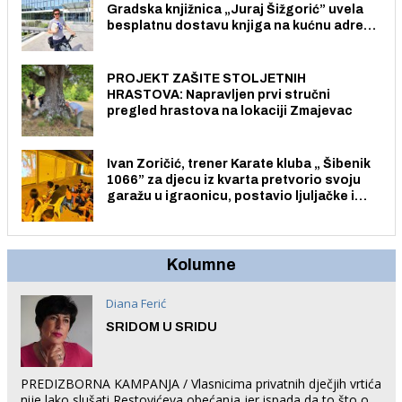
Gradska knjižnica „Juraj Šižgorić” uvela
besplatnu dostavu knjiga na kućnu adresu
električnim biciklom.
PROJEKT ZAŠITE STOLJETNIH
HRASTOVA: Napravljen prvi stručni
pregled hrastova na lokaciji Zmajevac
Ivan Zoričić, trener Karate kluba „ Šibenik
1066” za djecu iz kvarta pretvorio svoju
garažu u igraonicu, postavio ljuljačke i
trampolin i organizirao dječje ljetno kino.
Kolumne
Diana Ferić
SRIDOM U SRIDU
PREDIZBORNA KAMPANJA / Vlasnicima privatnih dječjih vrtića
nije lako slušati Restovićeva obećanja jer ispada da to što oni