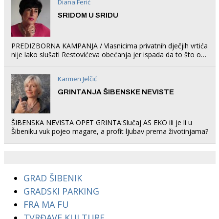
Diana Ferić
SRIDOM U SRIDU
PREDIZBORNA KAMPANJA / Vlasnicima privatnih dječjih vrtića
nije lako slušati Restovićeva obećanja jer ispada da to što oni
rade u Šibeniku ne postoji
Karmen Jelčić
GRINTANJA ŠIBENSKE NEVISTE
ŠIBENSKA NEVISTA OPET GRINTA:Slučaj AS EKO ili je li u
Šibeniku vuk pojeo magare, a profit ljubav prema životinjama?
GRAD ŠIBENIK
GRADSKI PARKING
FRA MA FU
TVRĐAVE KULTURE