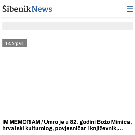
18. Srpanj
IM MEMORIAM / Umro je u 82. godini Božo Mimica,
hrvatski kulturolog, povjesničar i književnik,
dugogodišnji član stručnog ocjenjivačkog suda