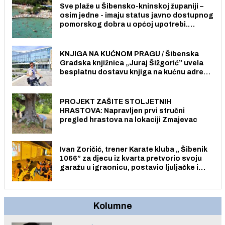
Sve plaže u Šibensko-kninskoj županiji –
osim jedne - imaju status javno dostupnog
pomorskog dobra u općoj upotrebi.
Pristup je slobodan i besplatan za sve
građane i posjetitelje.
KNJIGA NA KUĆNOM PRAGU / Šibenska
Gradska knjižnica „Juraj Šižgorić” uvela
besplatnu dostavu knjiga na kućnu adresu
električnim biciklom.
PROJEKT ZAŠITE STOLJETNIH
HRASTOVA: Napravljen prvi stručni
pregled hrastova na lokaciji Zmajevac
Ivan Zoričić, trener Karate kluba „ Šibenik
1066” za djecu iz kvarta pretvorio svoju
garažu u igraonicu, postavio ljuljačke i
trampolin i organizirao dječje ljetno kino.
Kolumne