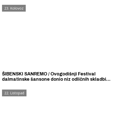
Festivala šansona u Šibeniku
23. Kolovoz
ŠIBENSKI SANREMO / Ovogodišnji Festival
dalmatinske šansone donio niz odličnih skladbi i
interpretacija, pobjednici 4 tenora i Neno Belan
& Klapa Cambi
22. Listopad