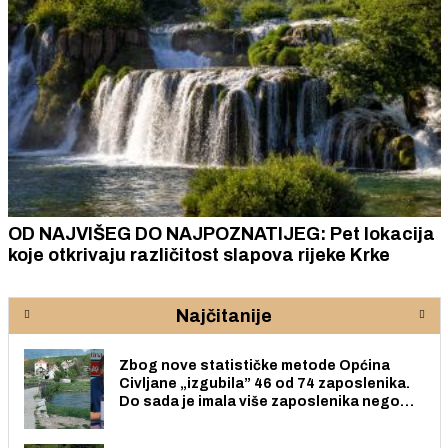
OD NAJVIŠEG DO NAJPOZNATIJEG: Pet lokacija
koje otkrivaju različitost slapova rijeke Krke
Najčitanije
Zbog nove statističke metode Općina
Civljane „izgubila” 46 od 74 zaposlenika.
Do sada je imala više zaposlenika nego
radno sposobnih osoba među svojih 170
stanovnika.