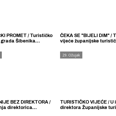
KI PROMET / Turističko
ČEKA SE "BIJELI DIM" / T
 grada Šibenika
vijeće županijske turisti
o statistikom-imali smo
zajednice danas odlučuj
 više turističkih dolazaka
biti direktor
29. Ožujak
to manje noćenja
IJE BEZ DIREKTORA /
TURISTIČKO VIJEĆE / U igri za
ja direktorica
direktora Županijske turističke
na, natječaj poništen i
zajednice ostalo četver