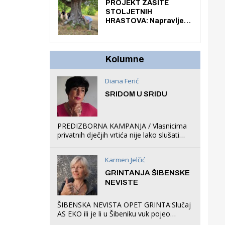
knjiga na kućnu adresu
PROJEKT ZAŠITE
električnim biciklom.
STOLJETNIH
HRASTOVA: Napravljen
prvi stručni pregled
hrastova na lokaciji
Zmajevac
Kolumne
Diana Ferić
SRIDOM U SRIDU
PREDIZBORNA KAMPANJA / Vlasnicima
privatnih dječjih vrtića nije lako slušati
Restovićeva obećanja jer ispada da to
što oni rade u Šibeniku ne postoji
Karmen Jelčić
GRINTANJA ŠIBENSKE
NEVISTE
ŠIBENSKA NEVISTA OPET GRINTA:Slučaj
AS EKO ili je li u Šibeniku vuk pojeo
magare, a profit ljubav prema