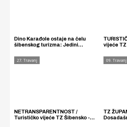
Dino Karađole ostaje na čelu
TURISTIČ
šibenskog turizma: Jedini
vijeće TZ
kandidat dobio jednoglasnu
zadovoljn
podršku
5,3 posto
27. Travanj
09. Travanj
i 3,3 pos
NETRANSPARENTNOST /
TZ ŽUPAN
Turističko vijeće TZ Šibensko -
Dosadašn
kninske županije "zatvorilo"
razriješe