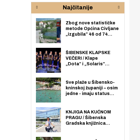
rijeke Krke
sud
Najčitanije
pod
zaj
Zbog nove statističke
metode Općina Civljane
„izgubila” 46 od 74
zaposlenika. Do sada je
imala više zaposlenika
nego radno sposobnih
ŠIBENSKE KLAPSKE
osoba među svojih 170
VEČERI / Klape
stanovnika.
„Dota” i „Solaris”
otvaraju 27. Šibenske
klapske večeri na Maloj
loži
Sve plaže u Šibensko-
kninskoj županiji – osim
jedne - imaju status
javno dostupnog
pomorskog dobra u
općoj upotrebi. Pristup
KNJIGA NA KUĆNOM
je slobodan i besplatan
PRAGU / Šibenska
za sve građane i
Gradska knjižnica
posjetitelje.
„Juraj Šižgorić” uvela
besplatnu dostavu