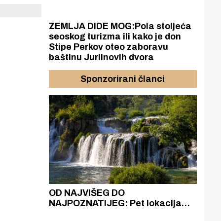
ZEMLJA DIDE MOG:Pola stoljeća
seoskog turizma ili kako je don
Stipe Perkov oteo zaboravu
baštinu Jurlinovih dvora
Sponzorirani članci
azak
OD NAJVIŠEG DO
ZA
zgrađeno
NAJPOZNATIJEG: Pet lokacija
AKA
ru
koje otkrivaju različitost slapova
isku