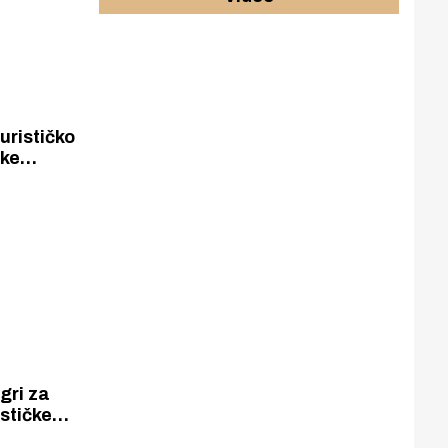
urističko
čke
e tko će
o