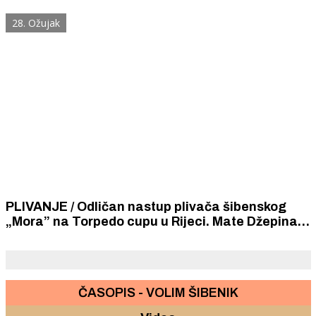
brodograditelji.
28. Ožujak
PLIVANJE / Odličan nastup plivača šibenskog
„Mora” na Torpedo cupu u Rijeci. Mate Džepina,
osvojio zlato, Mislav Badurina srebro, a Petar
Stegić broncu
ČASOPIS - VOLIM ŠIBENIK