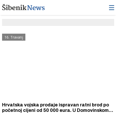
16. Travanj
Hrvatska vojska prodaje ispravan ratni brod po
početnoj cijeni od 50 000 eura. U Domovinskom
ratu bio je otet od JNA, a obnovili su ga šibenski