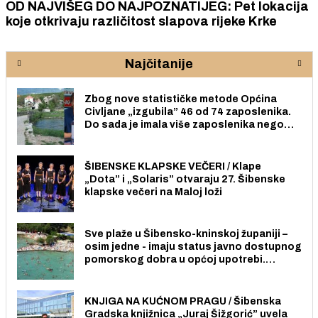
OD NAJVIŠEG DO NAJPOZNATIJEG: Pet lokacija
koje otkrivaju različitost slapova rijeke Krke
Najčitanije
Zbog nove statističke metode Općina
Civljane „izgubila” 46 od 74 zaposlenika.
Do sada je imala više zaposlenika nego
radno sposobnih osoba među svojih 170
stanovnika.
ŠIBENSKE KLAPSKE VEČERI / Klape
„Dota” i „Solaris” otvaraju 27. Šibenske
klapske večeri na Maloj loži
Sve plaže u Šibensko-kninskoj županiji –
osim jedne - imaju status javno dostupnog
pomorskog dobra u općoj upotrebi.
Pristup je slobodan i besplatan za sve
građane i posjetitelje.
KNJIGA NA KUĆNOM PRAGU / Šibenska
Gradska knjižnica „Juraj Šižgorić” uvela