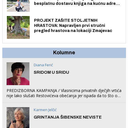
besplatnu dostavu knjiga na kućnu adresu
električnim biciklom.
PROJEKT ZAŠITE STOLJETNIH
HRASTOVA: Napravljen prvi stručni
pregled hrastova na lokaciji Zmajevac
Kolumne
Diana Ferić
SRIDOM U SRIDU
PREDIZBORNA KAMPANJA / Vlasnicima privatnih dječjih vrtića
nije lako slušati Restovićeva obećanja jer ispada da to što oni
rade u Šibeniku ne postoji
Karmen Jelčić
GRINTANJA ŠIBENSKE NEVISTE