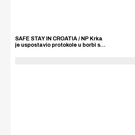
SAFE STAY IN CROATIA / NP Krka
je uspostavio protokole u borbi s
pandemijom pa je prepoznat kao
sigurna destinacija