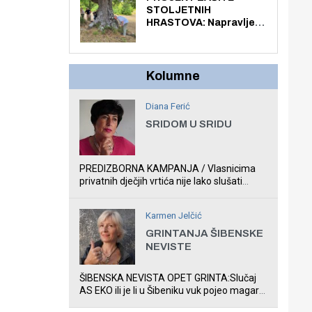
električnim biciklom.
STOLJETNIH
HRASTOVA: Napravljen
prvi stručni pregled
hrastova na lokaciji
Zmajevac
Kolumne
Diana Ferić
SRIDOM U SRIDU
PREDIZBORNA KAMPANJA / Vlasnicima
privatnih dječjih vrtića nije lako slušati
Restovićeva obećanja jer ispada da to što
oni rade u Šibeniku ne postoji
Karmen Jelčić
GRINTANJA ŠIBENSKE
NEVISTE
ŠIBENSKA NEVISTA OPET GRINTA:Slučaj
AS EKO ili je li u Šibeniku vuk pojeo magare,
a profit ljubav prema životinjama?