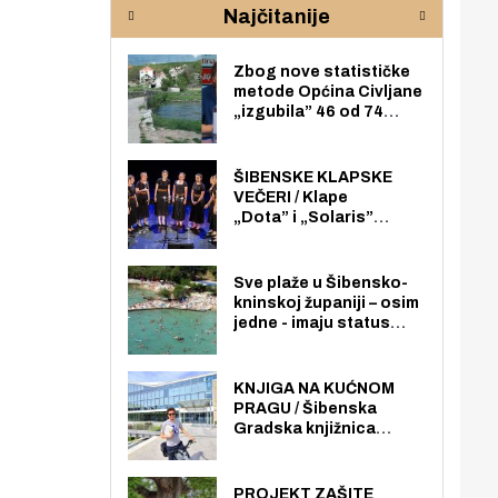
Najčitanije
pod
zaj
Zbog nove statističke
metode Općina Civljane
„izgubila” 46 od 74
zaposlenika. Do sada je
imala više zaposlenika
nego radno sposobnih
ŠIBENSKE KLAPSKE
osoba među svojih 170
VEČERI / Klape
stanovnika.
„Dota” i „Solaris”
otvaraju 27. Šibenske
klapske večeri na Maloj
loži
Sve plaže u Šibensko-
kninskoj županiji – osim
jedne - imaju status
javno dostupnog
pomorskog dobra u
općoj upotrebi. Pristup
KNJIGA NA KUĆNOM
je slobodan i besplatan
PRAGU / Šibenska
za sve građane i
Gradska knjižnica
posjetitelje.
„Juraj Šižgorić” uvela
besplatnu dostavu
knjiga na kućnu adresu
PROJEKT ZAŠITE