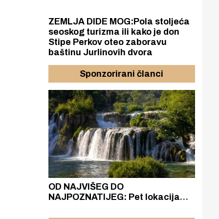
ZEMLJA DIDE MOG:Pola stoljeća
seoskog turizma ili kako je don
Stipe Perkov oteo zaboravu
baštinu Jurlinovih dvora
Sponzorirani članci
azak
OD NAJVIŠEG DO
ZA
zgrađeno
NAJPOZNATIJEG: Pet lokacija
AKA
ru
koje otkrivaju različitost slapova
isku
rijeke Krke
sud