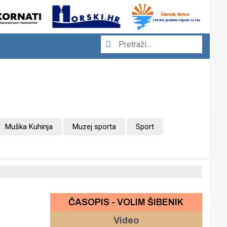
Muška Kuhinja
Muzej sporta
Sport
ČASOPIS - VOLIM ŠIBENIK
Video