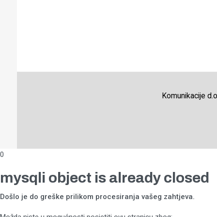
Komunikacije d.o
0
mysqli object is already closed
Došlo je do greške prilikom procesiranja vašeg zahtjeva.
Možda niste u mogućnosti posjetiti ovu stranicu zbog: