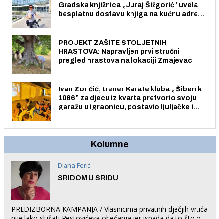
Gradska knjižnica „Juraj Šižgorić” uvela
besplatnu dostavu knjiga na kućnu adresu
električnim biciklom.
PROJEKT ZAŠITE STOLJETNIH
HRASTOVA: Napravljen prvi stručni
pregled hrastova na lokaciji Zmajevac
Ivan Zoričić, trener Karate kluba „ Šibenik
1066” za djecu iz kvarta pretvorio svoju
garažu u igraonicu, postavio ljuljačke i
trampolin i organizirao dječje ljetno kino.
Kolumne
Diana Ferić
SRIDOM U SRIDU
PREDIZBORNA KAMPANJA / Vlasnicima privatnih dječjih vrtića
nije lako slušati Restovićeva obećanja jer ispada da to što oni