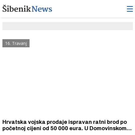
16. Travanj
Hrvatska vojska prodaje ispravan ratni brod po
početnoj cijeni od 50 000 eura. U Domovinskom
ratu bio je otet od JNA, a obnovili su ga šibenski