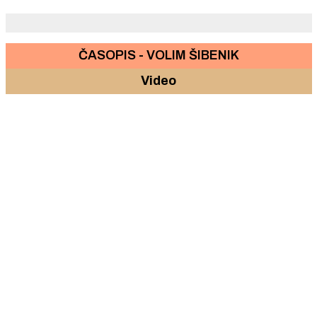
brodograditelji.
ČASOPIS - VOLIM ŠIBENIK
Video