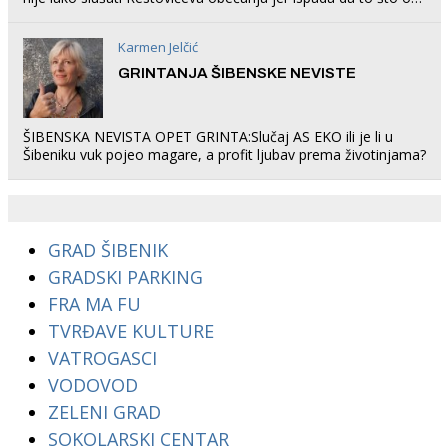
rade u Šibeniku ne postoji
Karmen Jelčić
GRINTANJA ŠIBENSKE NEVISTE
ŠIBENSKA NEVISTA OPET GRINTA:Slučaj AS EKO ili je li u
Šibeniku vuk pojeo magare, a profit ljubav prema životinjama?
GRAD ŠIBENIK
GRADSKI PARKING
FRA MA FU
TVRĐAVE KULTURE
VATROGASCI
VODOVOD
ZELENI GRAD
SOKOLARSKI CENTAR