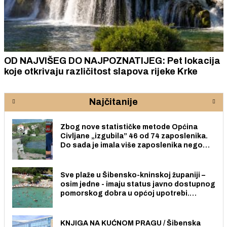
OD NAJVIŠEG DO NAJPOZNATIJEG: Pet lokacija
koje otkrivaju različitost slapova rijeke Krke
Najčitanije
Zbog nove statističke metode Općina
Civljane „izgubila” 46 od 74 zaposlenika.
Do sada je imala više zaposlenika nego
radno sposobnih osoba među svojih 170
stanovnika.
Sve plaže u Šibensko-kninskoj županiji –
osim jedne - imaju status javno dostupnog
pomorskog dobra u općoj upotrebi.
Pristup je slobodan i besplatan za sve
građane i posjetitelje.
KNJIGA NA KUĆNOM PRAGU / Šibenska