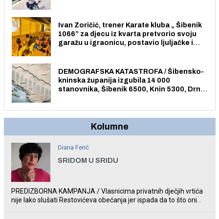
električnim biciklom.
Ivan Zoričić, trener Karate kluba „ Šibenik
1066” za djecu iz kvarta pretvorio svoju
garažu u igraonicu, postavio ljuljačke i
trampolin i organizirao dječje ljetno kino.
DEMOGRAFSKA KATASTROFA / Šibensko-
kninska županija izgubila 14 000
stanovnika, Šibenik 6500, Knin 5300, Drniš
1758, Skradin 625, Vodice 275...
Kolumne
Diana Ferić
SRIDOM U SRIDU
PREDIZBORNA KAMPANJA / Vlasnicima privatnih dječjih vrtića
nije lako slušati Restovićeva obećanja jer ispada da to što oni
rade u Šibeniku ne postoji