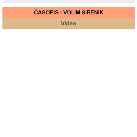
ČASOPIS - VOLIM ŠIBENIK
Video