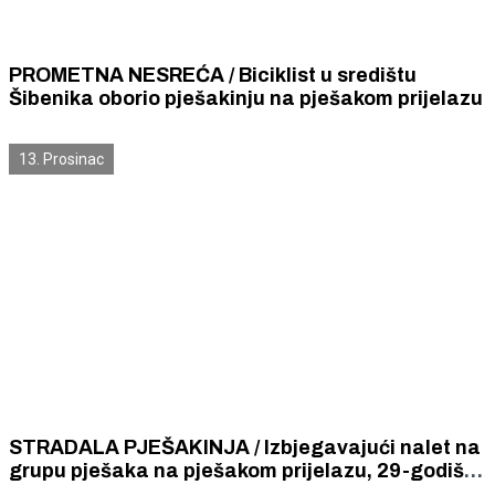
PROMETNA NESREĆA / Biciklist u središtu
Šibenika oborio pješakinju na pješakom prijelazu
13. Prosinac
STRADALA PJEŠAKINJA / Izbjegavajući nalet na
grupu pješaka na pješakom prijelazu, 29-godišnji
vozač naletio na 69-godišnju Šibenčanku i teško