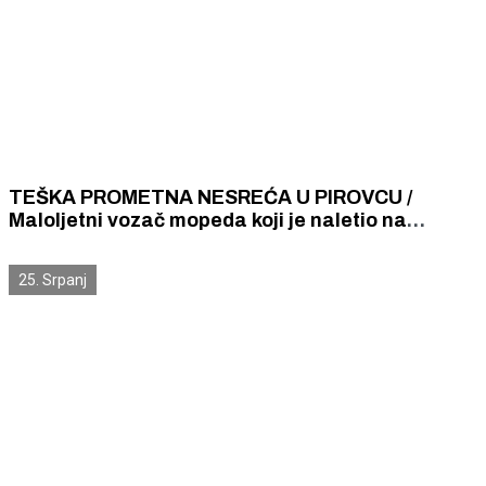
TEŠKA PROMETNA NESREĆA U PIROVCU /
Maloljetni vozač mopeda koji je naletio na
pješakinju počinio niz prekršaja, unesrećena se
bori za život
25. Srpanj