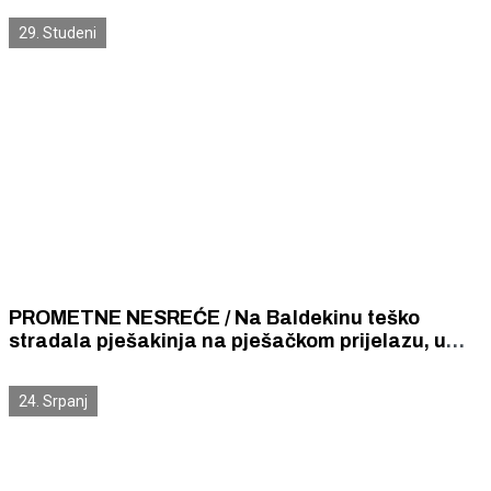
29. Studeni
PROMETNE NESREĆE / Na Baldekinu teško
stradala pješakinja na pješačkom prijelazu, u
Vodicama 80 - godišnji biciklist
24. Srpanj