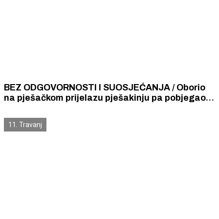
BEZ ODGOVORNOSTI I SUOSJEĆANJA / Oborio
na pješačkom prijelazu pješakinju pa pobjegao s
mjesta nesreće s nevažećom vozačkom
dozvolom
11. Travanj