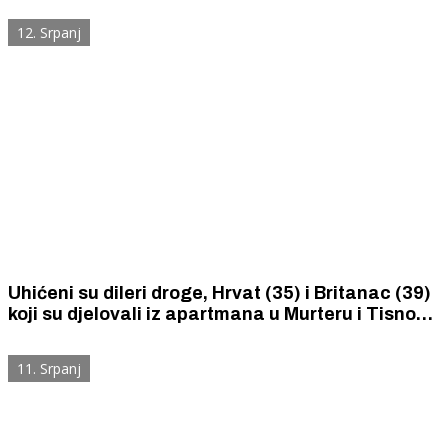
besplatan za sve građane i posjetitelje.
12. Srpanj
Uhićeni su dileri droge, Hrvat (35) i Britanac (39)
koji su djelovali iz apartmana u Murteru i Tisnom.
Zatečeni su a 2319 tableta MDMA i LSD-a te
puno kokaina i ketamina.
11. Srpanj