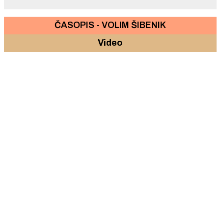
ČASOPIS - VOLIM ŠIBENIK
Video