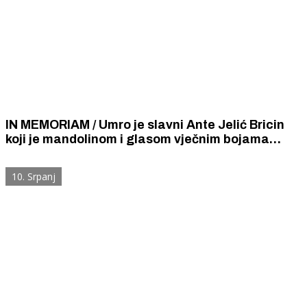
IN MEMORIAM / Umro je slavni Ante Jelić Bricin
koji je mandolinom i glasom vječnim bojama
ljepote i ljubavi obojio Dalmaciju
10. Srpanj