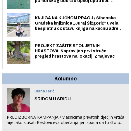
pomorskog dobra u općoj upotrebi.
Pristup je slobodan i besplatan za sve
građane i posjetitelje.
KNJIGA NA KUĆNOM PRAGU / Šibenska
Gradska knjižnica „Juraj Šižgorić” uvela
besplatnu dostavu knjiga na kućnu adresu
električnim biciklom.
PROJEKT ZAŠITE STOLJETNIH
HRASTOVA: Napravljen prvi stručni
pregled hrastova na lokaciji Zmajevac
Kolumne
Diana Ferić
SRIDOM U SRIDU
PREDIZBORNA KAMPANJA / Vlasnicima privatnih dječjih vrtića
nije lako slušati Restovićeva obećanja jer ispada da to što oni
rade u Šibeniku ne postoji