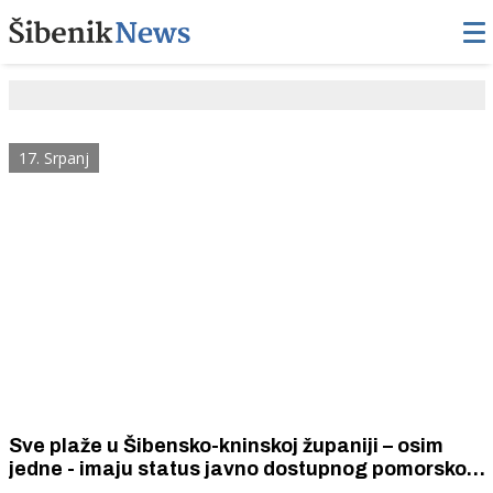
17. Srpanj
Sve plaže u Šibensko-kninskoj županiji – osim
jedne - imaju status javno dostupnog pomorskog
dobra u općoj upotrebi. Pristup je slobodan i