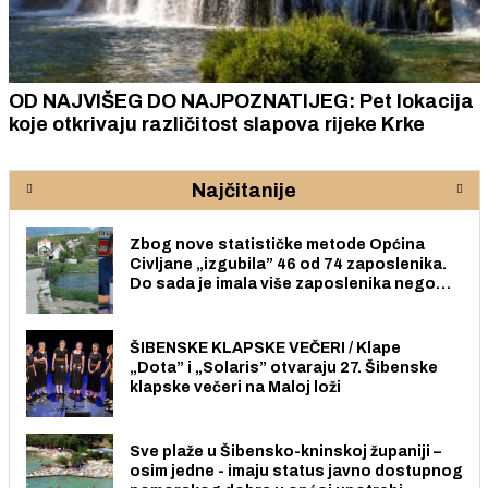
OD NAJVIŠEG DO NAJPOZNATIJEG: Pet lokacija
koje otkrivaju različitost slapova rijeke Krke
Najčitanije
Zbog nove statističke metode Općina
Civljane „izgubila” 46 od 74 zaposlenika.
Do sada je imala više zaposlenika nego
radno sposobnih osoba među svojih 170
stanovnika.
ŠIBENSKE KLAPSKE VEČERI / Klape
„Dota” i „Solaris” otvaraju 27. Šibenske
klapske večeri na Maloj loži
Sve plaže u Šibensko-kninskoj županiji –
osim jedne - imaju status javno dostupnog