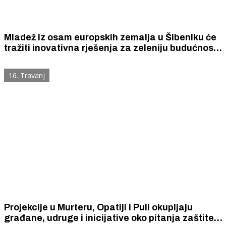
Mladež iz osam europskih zemalja u Šibeniku će
tražiti inovativna rješenja za zeleniju budućnost i
suočavanje s okolišnim problemima
16. Travanj
Projekcije u Murteru, Opatiji i Puli okupljaju
građane, udruge i inicijative oko pitanja zaštite