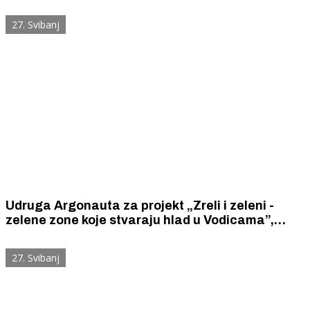
eura
27. Svibanj
Udruga Argonauta za projekt „Zreli i zeleni -
zelene zone koje stvaraju hlad u Vodicama”,
dobila plaketu INA Zlatni pojas i novčanu potporu
za njegovo ostvarenje
27. Svibanj