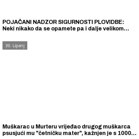
POJAČANI NADZOR SIGURNOSTI PLOVIDBE:
Neki nikako da se opamete pa i dalje velikom
brzinom glisiraju u blizini obale
30. Lipanj
Muškarac u Murteru vrijeđao drugog muškarca
psusjući mu "četničku mater", kažnjen je s 1000