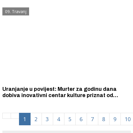
obale i opstanka lokalnih zajednica
09. Travanj
Uranjanje u povijest: Murter za godinu dana
dobiva inovativni centar kulture priznat od
Europskog Bauhausa
1
2
3
4
5
6
7
8
9
10