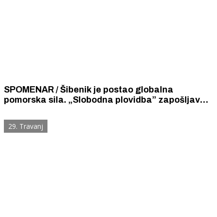
SPOMENAR / Šibenik je postao globalna
pomorska sila. „Slobodna plovidba” zapošljava
više od 1000 pomoraca i djelatnika, gradi
stambene četvrti, financira sport i kulturu
29. Travanj