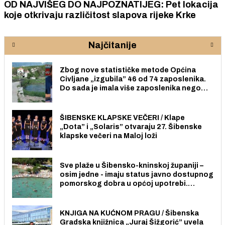
OD NAJVIŠEG DO NAJPOZNATIJEG: Pet lokacija
koje otkrivaju različitost slapova rijeke Krke
Najčitanije
Zbog nove statističke metode Općina
Civljane „izgubila” 46 od 74 zaposlenika.
Do sada je imala više zaposlenika nego
radno sposobnih osoba među svojih 170
stanovnika.
ŠIBENSKE KLAPSKE VEČERI / Klape
„Dota” i „Solaris” otvaraju 27. Šibenske
klapske večeri na Maloj loži
Sve plaže u Šibensko-kninskoj županiji –
osim jedne - imaju status javno dostupnog
pomorskog dobra u općoj upotrebi.
Pristup je slobodan i besplatan za sve
građane i posjetitelje.
KNJIGA NA KUĆNOM PRAGU / Šibenska
Gradska knjižnica „Juraj Šižgorić” uvela