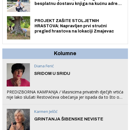
besplatnu dostavu knjiga na kućnu adresu
električnim biciklom.
PROJEKT ZAŠITE STOLJETNIH
HRASTOVA: Napravljen prvi stručni
pregled hrastova na lokaciji Zmajevac
Kolumne
Diana Ferić
SRIDOM U SRIDU
PREDIZBORNA KAMPANJA / Vlasnicima privatnih dječjih vrtića
nije lako slušati Restovićeva obećanja jer ispada da to što oni
rade u Šibeniku ne postoji
Karmen Jelčić
GRINTANJA ŠIBENSKE NEVISTE