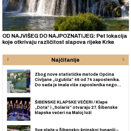
OD NAJVIŠEG DO NAJPOZNATIJEG: Pet lokacija
koje otkrivaju različitost slapova rijeke Krke
Najčitanije
Zbog nove statističke metode Općina
Civljane „izgubila” 46 od 74 zaposlenika.
Do sada je imala više zaposlenika nego
radno sposobnih osoba među svojih 170
stanovnika.
ŠIBENSKE KLAPSKE VEČERI / Klape
„Dota” i „Solaris” otvaraju 27. Šibenske
klapske večeri na Maloj loži
Sve plaže u Šibensko-kninskoj županiji –