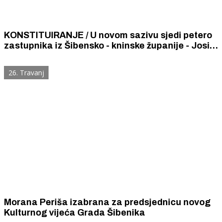
KONSTITUIRANJE / U novom sazivu sjedi petero
zastupnika iz Šibensko - kninske županije - Josip
Begonja, Branka Juričev Martinčev, Franko
Vidović, Hrvoje Zekanović i Anja Šimpraga
26. Travanj
Morana Periša izabrana za predsjednicu novog
Kulturnog vijeća Grada Šibenika