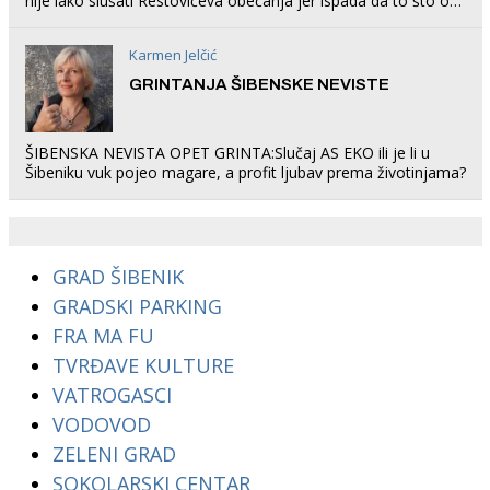
nije lako slušati Restovićeva obećanja jer ispada da to što oni
rade u Šibeniku ne postoji
Karmen Jelčić
GRINTANJA ŠIBENSKE NEVISTE
ŠIBENSKA NEVISTA OPET GRINTA:Slučaj AS EKO ili je li u
Šibeniku vuk pojeo magare, a profit ljubav prema životinjama?
GRAD ŠIBENIK
GRADSKI PARKING
FRA MA FU
TVRĐAVE KULTURE
VATROGASCI
VODOVOD
ZELENI GRAD
SOKOLARSKI CENTAR