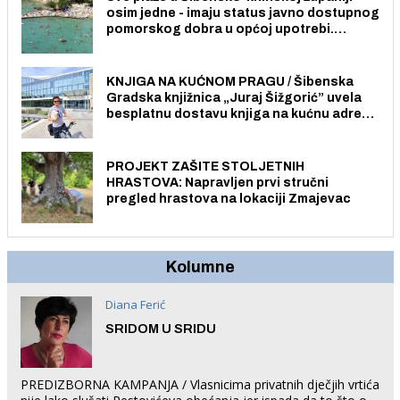
osim jedne - imaju status javno dostupnog
pomorskog dobra u općoj upotrebi.
Pristup je slobodan i besplatan za sve
građane i posjetitelje.
KNJIGA NA KUĆNOM PRAGU / Šibenska
Gradska knjižnica „Juraj Šižgorić” uvela
besplatnu dostavu knjiga na kućnu adresu
električnim biciklom.
PROJEKT ZAŠITE STOLJETNIH
HRASTOVA: Napravljen prvi stručni
pregled hrastova na lokaciji Zmajevac
Kolumne
Diana Ferić
SRIDOM U SRIDU
PREDIZBORNA KAMPANJA / Vlasnicima privatnih dječjih vrtića