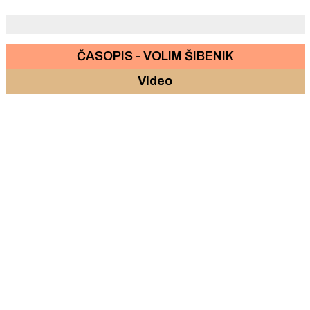
ČASOPIS - VOLIM ŠIBENIK
Video