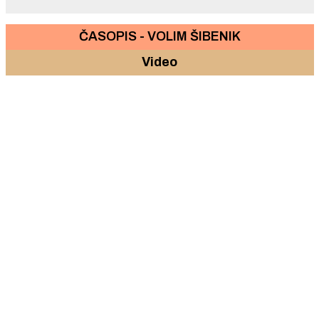
ČASOPIS - VOLIM ŠIBENIK
Video