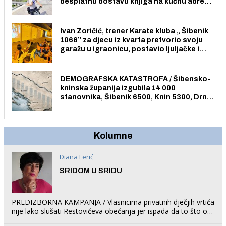
besplatnu dostavu knjiga na kućnu adresu
električnim biciklom.
Ivan Zoričić, trener Karate kluba „ Šibenik
1066” za djecu iz kvarta pretvorio svoju
garažu u igraonicu, postavio ljuljačke i
trampolin i organizirao dječje ljetno kino.
DEMOGRAFSKA KATASTROFA / Šibensko-
kninska županija izgubila 14 000
stanovnika, Šibenik 6500, Knin 5300, Drniš
1758, Skradin 625, Vodice 275...
Kolumne
Diana Ferić
SRIDOM U SRIDU
PREDIZBORNA KAMPANJA / Vlasnicima privatnih dječjih vrtića
nije lako slušati Restovićeva obećanja jer ispada da to što oni
rade u Šibeniku ne postoji