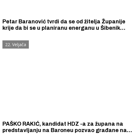
Petar Baranović tvrdi da se od žitelja Županije
krije da bi se u planiranu energanu u Šibenik
dovozio otpad iz cijele Dalmacije
22. Veljača
PAŠKO RAKIĆ, kandidat HDZ -a za župana na
predstavljanju na Baroneu pozvao građane na