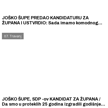
JOŠKO ŠUPE PREDAO KANDIDATURU ZA
ŽUPANA I USTVRDIO: Sada imamo komodnog
župana koji godinama ne vidi afere stranačkih
kolegica pa ni one koje sežu direktno u zgradu
07. Travanj
županije
JOŠKO ŠUPE, SDP -ov KANDIDAT ZA ŽUPANA /
Da smo u proteklih 25 godina izgradili godišnje