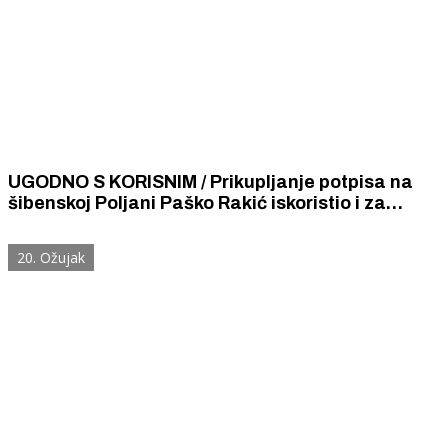
UGODNO S KORISNIM / Prikupljanje potpisa na
šibenskoj Poljani Paško Rakić iskoristio i za
razgovore s građanima
20. Ožujak