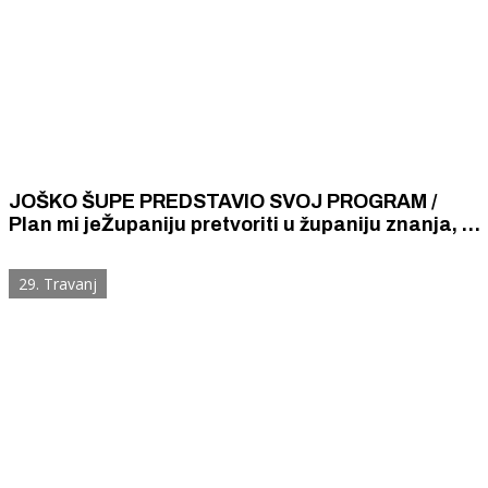
JOŠKO ŠUPE PREDSTAVIO SVOJ PROGRAM /
Plan mi jeŽupaniju pretvoriti u županiju znanja, a
posebnim mjerama zaustaviti depopulaciji
zaleđa i otoka
29. Travanj