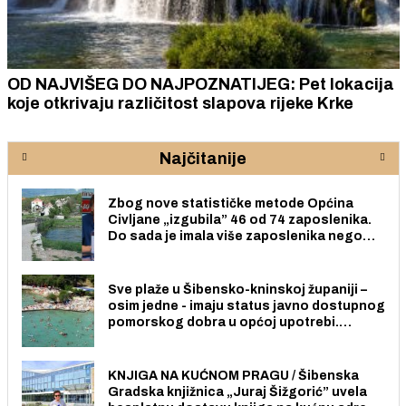
OD NAJVIŠEG DO NAJPOZNATIJEG: Pet lokacija
koje otkrivaju različitost slapova rijeke Krke
Najčitanije
Zbog nove statističke metode Općina
Civljane „izgubila” 46 od 74 zaposlenika.
Do sada je imala više zaposlenika nego
radno sposobnih osoba među svojih 170
stanovnika.
Sve plaže u Šibensko-kninskoj županiji –
osim jedne - imaju status javno dostupnog
pomorskog dobra u općoj upotrebi.
Pristup je slobodan i besplatan za sve
građane i posjetitelje.
KNJIGA NA KUĆNOM PRAGU / Šibenska
Gradska knjižnica „Juraj Šižgorić” uvela