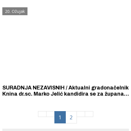
po dva kilometra brze ceste Šibenik - Drniš - Knin
već bi bila izgrađena
20. Ožujak
SURADNJA NEZAVISNIH / Aktualni gradonačelnik
Knina dr.sc. Marko Jelić kandidira se za župana
Šibensko - kninske županije, a zamjenica mu je
Iris Ukić Kotarac
1
2