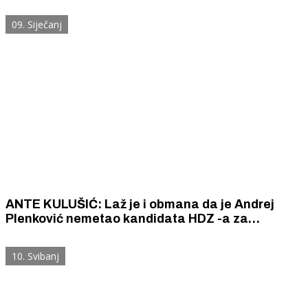
zajedništvo jer "nema vremena za eksperimente"
09. Siječanj
ANTE KULUŠIĆ: Laž je i obmana da je Andrej
Plenković nemetao kandidata HDZ -a za
šibensko - kninskog župana
10. Svibanj