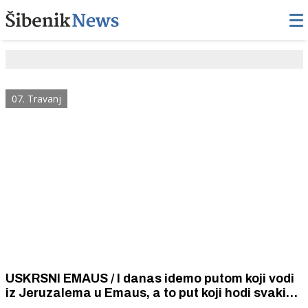
07. Travanj
USKRSNI EMAUS / I danas idemo putom koji vodi
iz Jeruzalema u Emaus, a to put koji hodi svaki
od nas kada se osjeća poraženim, depresivnim,