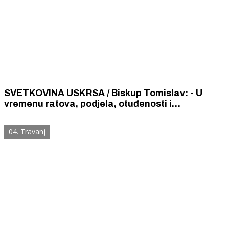
SVETKOVINA USKRSA / Biskup Tomislav: - U
vremenu ratova, podjela, otuđenosti i
izgubljenosti čovjeka jedino uskrsli Krist može
čovjeku dati pravi smisao, nadu i cilj života.
04. Travanj