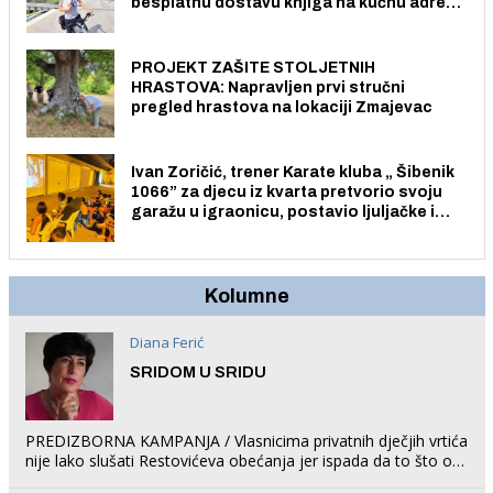
besplatnu dostavu knjiga na kućnu adresu
električnim biciklom.
PROJEKT ZAŠITE STOLJETNIH
HRASTOVA: Napravljen prvi stručni
pregled hrastova na lokaciji Zmajevac
Ivan Zoričić, trener Karate kluba „ Šibenik
1066” za djecu iz kvarta pretvorio svoju
garažu u igraonicu, postavio ljuljačke i
trampolin i organizirao dječje ljetno kino.
Kolumne
Diana Ferić
SRIDOM U SRIDU
PREDIZBORNA KAMPANJA / Vlasnicima privatnih dječjih vrtića
nije lako slušati Restovićeva obećanja jer ispada da to što oni
rade u Šibeniku ne postoji