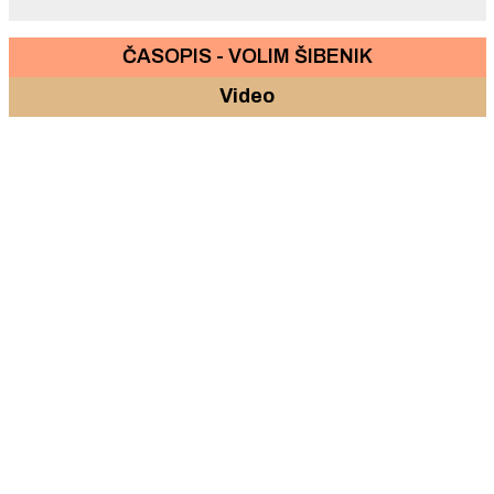
ČASOPIS - VOLIM ŠIBENIK
Video