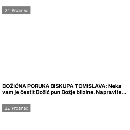
Pravda će donijeti mir, a plod pravednosti bit će
trajna sigurnost i spokoj.
24. Prosinac
BOŽIĆNA PORUKA BISKUPA TOMISLAVA: Neka
vam je čestit Božić pun Božje blizine. Napravite
mu mjesta u svojoj duši, u svome životu. On će
učiniti ostalo.
22. Prosinac