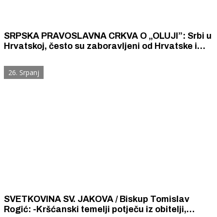
SRPSKA PRAVOSLAVNA CRKVA O „OLUJI”: Srbi u
Hrvatskoj, često su zaboravljeni od Hrvatske i
Srbije. Tako treba da se nastavi jer im je puno
lakše i bolje kada ih se ne sjećaju.
26. Srpanj
SVETKOVINA SV. JAKOVA / Biskup Tomislav
Rogić: -Kršćanski temelji potječu iz obitelji,