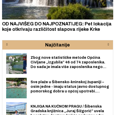
OD NAJVIŠEG DO NAJPOZNATIJEG: Pet lokacija
koje otkrivaju različitost slapova rijeke Krke
Najčitanije
Zbog nove statističke metode Općina
Civljane „izgubila” 46 od 74 zaposlenika.
Do sada je imala više zaposlenika nego
radno sposobnih osoba među svojih 170
stanovnika.
Sve plaže u Šibensko-kninskoj županiji –
osim jedne - imaju status javno dostupnog
pomorskog dobra u općoj upotrebi.
Pristup je slobodan i besplatan za sve
građane i posjetitelje.
KNJIGA NA KUĆNOM PRAGU / Šibenska
Gradska knjižnica „Juraj Šižgorić” uvela