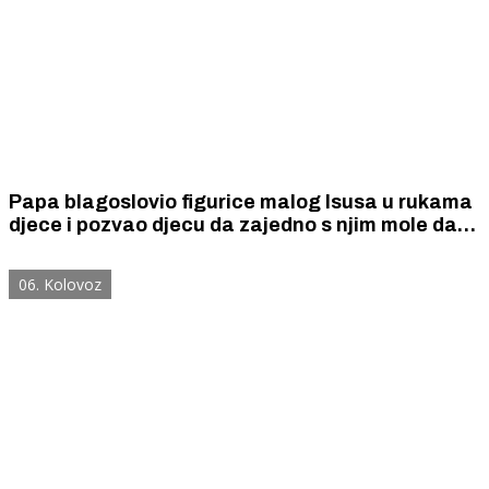
Papa blagoslovio figurice malog Isusa u rukama
djece i pozvao djecu da zajedno s njim mole da
sva djeca na svijetu mogu živjeti u miru
06. Kolovoz