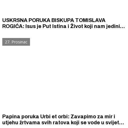
USKRSNA PORUKA BISKUPA TOMISLAVA
ROGIĆA: Isus je Put Istina i Život koji nam jedini
može dati smisao svemu što govorimo, činimo,
živimo.
27. Prosinac
Papina poruka Urbi et orbi: Zavapimo za mir i
utjehu žrtvama svih ratova koji se vode u svijetu.