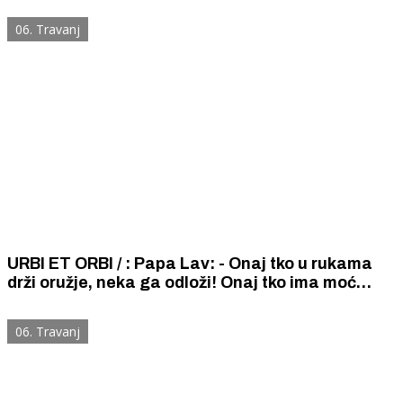
tužnim, razočaranim ili neshvaćenim.
06. Travanj
URBI ET ORBI / : Papa Lav: - Onaj tko u rukama
drži oružje, neka ga odloži! Onaj tko ima moć
pokretati ratove, neka izabere mir, ali mir koji se
nameće silom.
06. Travanj