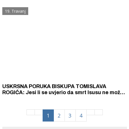
župne zajednice, biskupije, vlastitog naroda i
domovine. Na kršćanskim temeljima budimo
19. Travanj
hodočasnici nade.
USKRSNA PORUKA BISKUPA TOMISLAVA
ROGIĆA: Jesi li se uvjerio da smrt Isusu ne može
ništa, da mu grijeh ne može ništa, da Božja
ljubav, pobjeđuje svaki grijeh i svako zlo?
1
2
3
4