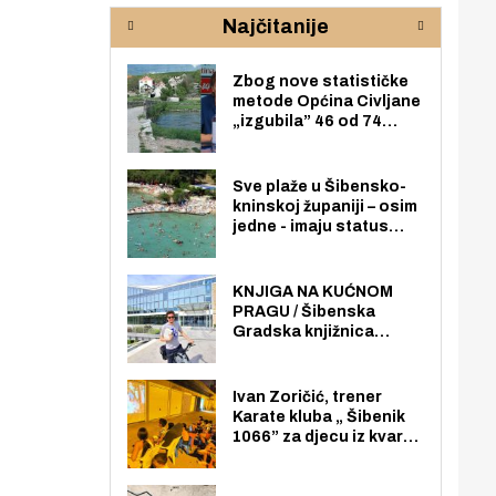
rijeke Krke
sud
Najčitanije
pod
zaj
Zbog nove statističke
metode Općina Civljane
„izgubila” 46 od 74
zaposlenika. Do sada je
imala više zaposlenika
nego radno sposobnih
Sve plaže u Šibensko-
osoba među svojih 170
kninskoj županiji – osim
stanovnika.
jedne - imaju status
javno dostupnog
pomorskog dobra u
općoj upotrebi. Pristup
KNJIGA NA KUĆNOM
je slobodan i besplatan
PRAGU / Šibenska
za sve građane i
Gradska knjižnica
posjetitelje.
„Juraj Šižgorić” uvela
besplatnu dostavu
knjiga na kućnu adresu
Ivan Zoričić, trener
električnim biciklom.
Karate kluba „ Šibenik
1066” za djecu iz kvarta
pretvorio svoju garažu
u igraonicu, postavio