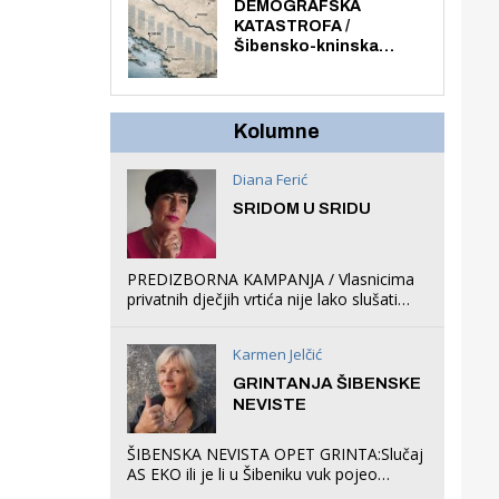
ljuljačke i trampolin i
DEMOGRAFSKA
organizirao dječje
KATASTROFA /
ljetno kino.
Šibensko-kninska
županija izgubila 14 000
stanovnika, Šibenik
6500, Knin 5300, Drniš
1758, Skradin 625,
Kolumne
Vodice 275...
Diana Ferić
SRIDOM U SRIDU
PREDIZBORNA KAMPANJA / Vlasnicima
privatnih dječjih vrtića nije lako slušati
Restovićeva obećanja jer ispada da to
što oni rade u Šibeniku ne postoji
Karmen Jelčić
GRINTANJA ŠIBENSKE
NEVISTE
ŠIBENSKA NEVISTA OPET GRINTA:Slučaj
AS EKO ili je li u Šibeniku vuk pojeo
magare, a profit ljubav prema