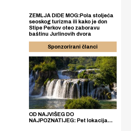
ZEMLJA DIDE MOG:Pola stoljeća
seoskog turizma ili kako je don
Stipe Perkov oteo zaboravu
baštinu Jurlinovih dvora
Sponzorirani članci
azak
OD NAJVIŠEG DO
ZA
zgrađeno
NAJPOZNATIJEG: Pet lokacija
AKA
ru
koje otkrivaju različitost slapova
isku