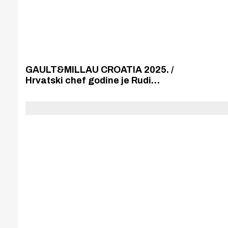
GAULT&MILLAU CROATIA 2025. /
Hrvatski chef godine je Rudi
Štefan, vlasniku šibenskog
restorana „Pelegrini” u Šibeniku.