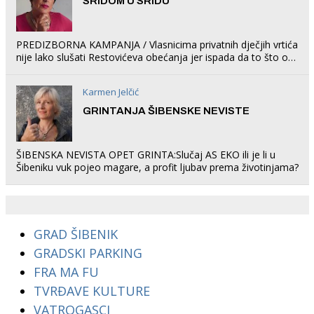
SRIDOM U SRIDU
PREDIZBORNA KAMPANJA / Vlasnicima privatnih dječjih vrtića
nije lako slušati Restovićeva obećanja jer ispada da to što oni
rade u Šibeniku ne postoji
Karmen Jelčić
GRINTANJA ŠIBENSKE NEVISTE
ŠIBENSKA NEVISTA OPET GRINTA:Slučaj AS EKO ili je li u
Šibeniku vuk pojeo magare, a profit ljubav prema životinjama?
GRAD ŠIBENIK
GRADSKI PARKING
FRA MA FU
TVRĐAVE KULTURE
VATROGASCI