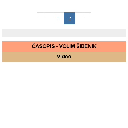
1
2
ČASOPIS - VOLIM ŠIBENIK
Video