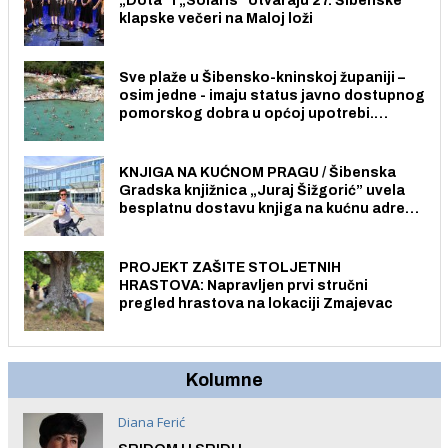
„Dota” i „Solaris” otvaraju 27. Šibenske
klapske večeri na Maloj loži
Sve plaže u Šibensko-kninskoj županiji –
osim jedne - imaju status javno dostupnog
pomorskog dobra u općoj upotrebi.
Pristup je slobodan i besplatan za sve
građane i posjetitelje.
KNJIGA NA KUĆNOM PRAGU / Šibenska
Gradska knjižnica „Juraj Šižgorić” uvela
besplatnu dostavu knjiga na kućnu adresu
električnim biciklom.
PROJEKT ZAŠITE STOLJETNIH
HRASTOVA: Napravljen prvi stručni
pregled hrastova na lokaciji Zmajevac
Kolumne
Diana Ferić