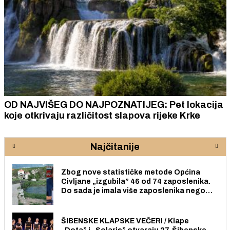
OD NAJVIŠEG DO NAJPOZNATIJEG: Pet lokacija
koje otkrivaju različitost slapova rijeke Krke
Najčitanije
Zbog nove statističke metode Općina
Civljane „izgubila” 46 od 74 zaposlenika.
Do sada je imala više zaposlenika nego
radno sposobnih osoba među svojih 170
stanovnika.
ŠIBENSKE KLAPSKE VEČERI / Klape